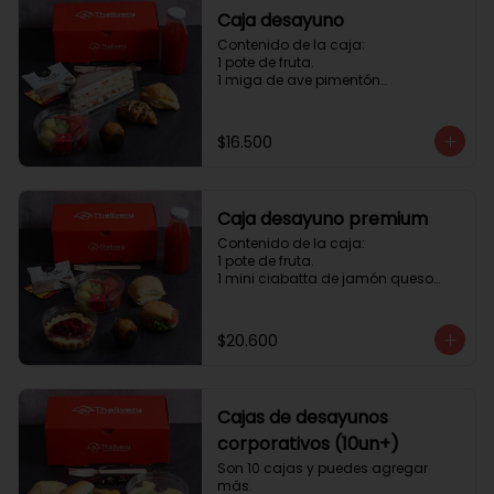
Caja desayuno
Contenido de la caja:

1 pote de fruta.

1 miga de ave pimentón

1 Mini Croissant Jamón Queso

1 mini croissant de chocolate

1 mini muffin

$16.500
1 sobre de té y café 

1 jugo natural
Caja desayuno premium
Contenido de la caja:

1 pote de fruta.

1 mini ciabatta de jamón queso

1 mini ciabatta de pastrami, 
lechuga y tomate.

1 mini muffin

$20.600
1 cheesecake

1 sobre de té y café 

1 jugo natural
Cajas de desayunos
corporativos (10un+)
Son 10 cajas y puedes agregar 
más. 
