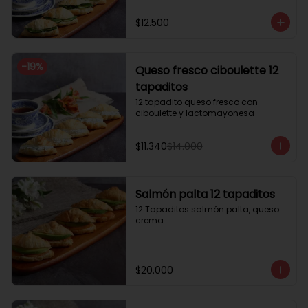
$12.500
-
19
%
Queso fresco ciboulette 12
tapaditos
12 tapadito queso fresco con 
ciboulette y lactomayonesa
$11.340
$14.000
Salmón palta 12 tapaditos
12 Tapaditos salmón palta, queso 
crema.
$20.000