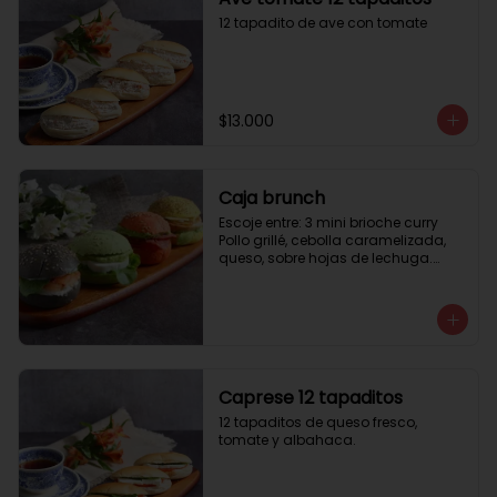
12 tapadito de ave con tomate
$13.000
Caja brunch
Escoje entre: 3 mini brioche curry

Pollo grillé, cebolla caramelizada, 
queso, sobre hojas de lechuga.

3 mini brioche tomate

Pastrami, lactonesa, tomate y palta.

3 mini brioche albahaca.

Quesillo palta, lactonesa sobre 
hojas de lechugas.

3 mini brioche tinta calamar.

Salmon ahumado, queso crema, 
Caprese 12 tapaditos
hojas de rúcula
12 tapaditos de queso fresco, 
tomate y albahaca.