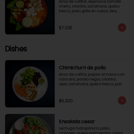
Arroz de coliflor, espinaca, tomate 
cherry, cilantro, zanahoria, queso 
fresco, pollo grille en cubos, tika, 
medio limón, aderezo verde.
$7.035
Dishes
Chimichurri de pollo
Arroz de coliflor, papas al horno con 
cascara, poroto negro, cilantro, 
apio, zanahoria, queso fresco, pollo 
grille en cubos, salsa chimichurri.
$6.200
Ensalada cesar
Lechuga hidropónica, pollo, 
crutones, queso parmesano, salsa 