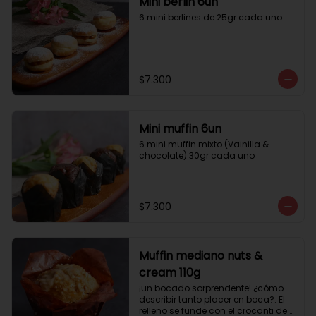
Mini berlin 6un
6 mini berlines de 25gr cada uno
$7.300
Mini muffin 6un
6 mini muffin mixto (Vainilla & 
chocolate) 30gr cada uno
$7.300
Muffin mediano nuts &
cream 110g
¡un bocado sorprendente! ¿cómo 
describir tanto placer en boca?. El 
relleno se funde con el crocanti de 