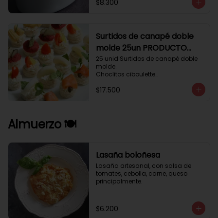
$8.300
Surtidos de canapé doble
molde 25un PRODUCTO
DELICADO .
25 unid Surtidos de canapé doble 
molde.

Choclitos ciboulette

Humus betarraga pepinillo.

$17.500
Tomate aji verde.

Palmito cilantro.

Salmón alcaparras berros.
Almuerzo 🍽️
Lasaña boloñesa
Lasaña artesanal, con salsa de 
tomates, cebolla, carne, queso 
principalmente.
$6.200