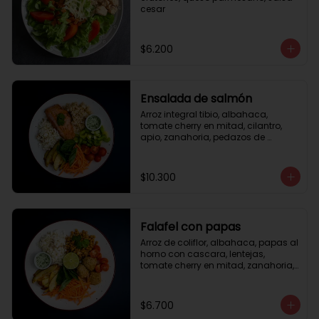
cesar
$6.200
Ensalada de salmón
Arroz integral tibio, albahaca, 
tomate cherry en mitad, cilantro, 
apio, zanahoria, pedazos de 
salmón a la plancha 125gr, 
almendras tostadas, aderezo 
verde, limón.
$10.300
Falafel con papas
Arroz de coliflor, albahaca, papas al 
horno con cascara, lentejas, 
tomate cherry en mitad, zanahoria, 
falafel, semillas de girasol, medio 
limón, aderezo teriyaqui.
$6.700