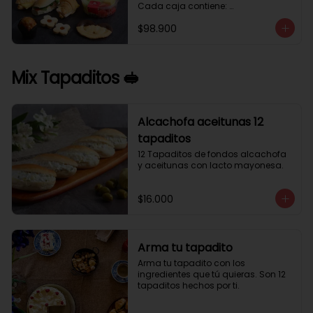
Cada caja contiene: 

1 palmera con chocolate.

$98.900
2 mini croissant jamón queso. 

1 tapadito jamón serrano, queso 
crema y rúcula.

2 galletas de flores. 

Mix Tapaditos 🥪
1 pote de frutas. 

1 mini muffin. 

1 sobre de café.

Estos desayunos no los vendemos 
Alcachofa aceitunas 12
por unidad, desde 10 cajas.
tapaditos
12 Tapaditos de fondos alcachofa 
y aceitunas con lacto mayonesa.
$16.000
Arma tu tapadito
Arma tu tapadito con los 
ingredientes que tú quieras. Son 12 
tapaditos hechos por ti.