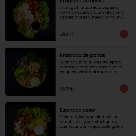
Ensalada de huevo
Lechuga hidropónica, papas al 
horno con cascara, tomate cherry, 
cebolla morada, media palta en 
gajos, queso fresco, huevo duro, 
almendras tostadas, vinagreta 
balsámica.
$9.345
Ensalada de paltas
Espinaca, rúcula, lentejas, repollo 
morado, garbanzos, media palta 
en gajos, semilla de maravilla , 
aderezo verde.
$6.300
Espinaca cesar
Espinaca, lechuga hidropónica, 
tomate cherry en mitad, queso 
parmesano en lonjas, pollo grille en 
cubos, tika, medio limón, aderezo 