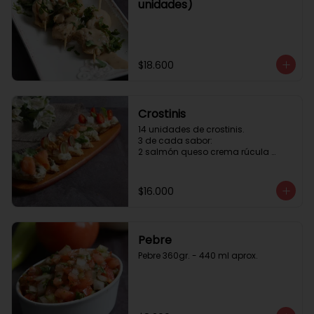
unidades)
$18.600
Crostinis
14 unidades de crostinis. 

3 de cada sabor:

2 salmón queso crema rúcula 
alcaparras.

3 nuez queso crema uva cebolla 
caramelizada y miel.

$16.000
3 camaron queso crema rúcula.

3 tomate cherry queso crema 
queso fresco y albahaca.3 serrano 
queso crema  y lonja de palta.
Pebre
Pebre 360gr. - 440 ml aprox.