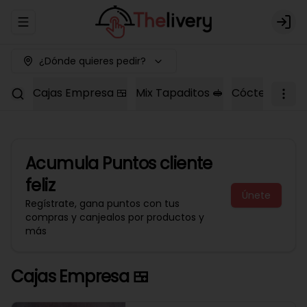
Abrir menu de navegación
Logi
¿Dónde quieres pedir?
Cajas Empresa 🍱
Mix Tapaditos 🥪
Cóctel Dulce 
Acumula
Puntos cliente
feliz
Únete
Regístrate, gana puntos con tus
compras y canjealos por productos y
más
Cajas Empresa 🍱