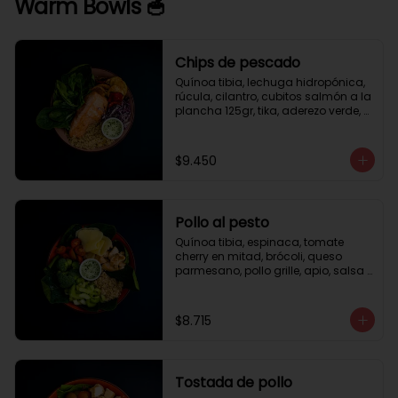
Warm Bowls 🥣
Chips de pescado
Quínoa tibia, lechuga hidropónica, 
rúcula, cilantro, cubitos salmón a la 
plancha 125gr, tika, aderezo verde, 
medio limón.
$9.450
Pollo al pesto
Quínoa tibia, espinaca, tomate 
cherry en mitad, brócoli, queso 
parmesano, pollo grille, apio, salsa 
de pesto.
$8.715
Tostada de pollo