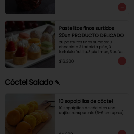
avellanas que potencia su masa 
exquisita. Esponjosa masa de color 
tostado y sabor vainilla que incluye 
una mezcla de frutos secos y un 
toque de cacao y caramelo. 
Relleno de crema de leche con 
Pastelitos finos surtidos
avellanas (15%) y decorado con 
20un PRODUCTO DELICADO
crocanti de avellanas.
20 pastelitos finos surtidos: 3 
chocolate, 3 tartaleta piña, 3 
tartaleta frutilla, 3 pie limon, 3 trufas 
manjar coco, 3 tubos chocolate 
$16.300
crema, 2 macarrones
Cóctel Salado 🍡
10 sopaipillas de cóctel
10 sopaipillas de cóctel en una 
cajita transparente (5-6 cm aprox)