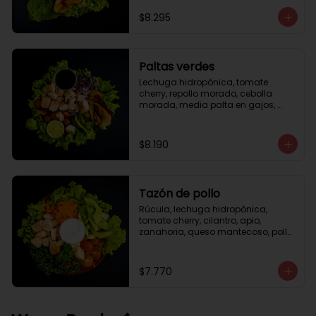
césar
$8.295
Paltas verdes
Lechuga hidropónica, tomate 
cherry, repollo morado, cebolla 
morada, media palta en gajos, 
pollo grille en cubos, medio limón, 
vinagreta balsámica.
$8.190
Tazón de pollo
Rúcula, lechuga hidropónica, 
tomate cherry, cilantro, apio, 
zanahoria, queso mantecoso, pollo 
grille en cubos, aceite de oliva con 
zataar, aderezo césar.
$7.770