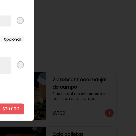
Opcional
2 croissant con manjar
de campo
2 croissant recién horneado 
con manjar de campo.
$20.000
$1.700
Caja galletas