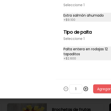
Seleccione 1
Extra salmón ahumado
+
$9.100
Tipo de palta
Seleccione 1
Palta entera en rodajas 12
tapaditos
+
$2.600
10 palmeras
medianas con
chocolate
Palmeras medianas con 
chocolate en la parte de arriba.
Agregar
$10.900
Brochetas de frutas