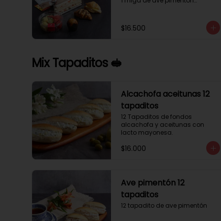
1 miga de ave pimentón

1 Mini Croissant Jamón Queso

1 mini croissant de chocolate

1 mini muffin

$16.500
1 sobre de té y café 

1 jugo natural
Mix Tapaditos 🥪
Alcachofa aceitunas 12
tapaditos
12 Tapaditos de fondos 
alcachofa y aceitunas con 
lacto mayonesa.
$16.000
Ave pimentón 12
tapaditos
12 tapadito de ave pimentón