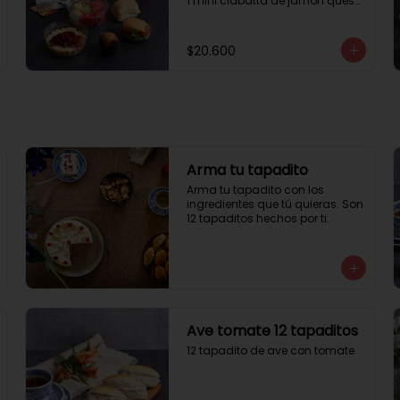
1 mini ciabatta de jamón queso

1 mini ciabatta de pastrami, 
lechuga y tomate.

1 mini muffin

$20.600
1 cheesecake

1 sobre de té y café 

1 jugo natural
Arma tu tapadito
Arma tu tapadito con los 
ingredientes que tú quieras. Son 
12 tapaditos hechos por ti.
Ave tomate 12 tapaditos
12 tapadito de ave con tomate