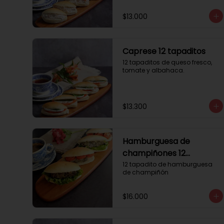
$13.000
Caprese 12 tapaditos
12 tapaditos de queso fresco, 
tomate y albahaca.
$13.300
Hamburguesa de
champiñones 12
tapaditos
12 tapadito de hamburguesa 
de champiñón
$16.000