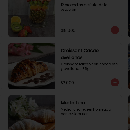
12 brochetas de fruta de la 
estación
$18.600
Croissant Cacao
avellanas
Croissant relleno con chocolate 
y avellanas 85gr
$2.000
Media luna
Media luna recién horneada 
con azúcar flor.