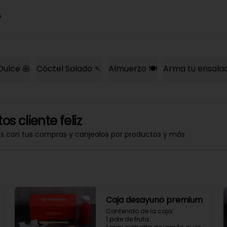
G
Dulce 🥞
Cóctel Salado 🍡
Almuerzo 🍽️
Arma tu ensala
os cliente feliz
os con tus compras y canjealos por productos y más
Caja desayuno premium
Contenido de la caja:

1 pote de fruta.
