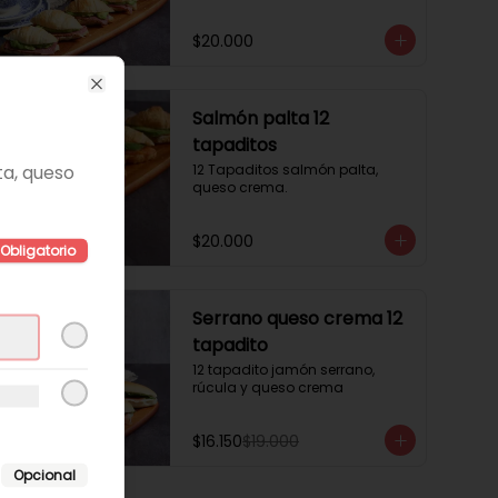
$20.000
Close
Salmón palta 12
tapaditos
ta, queso
12 Tapaditos salmón palta, 
queso crema.
$20.000
Obligatorio
-
15
%
Serrano queso crema 12
tapadito
12 tapadito jamón serrano, 
rúcula y queso crema
$16.150
$19.000
Opcional