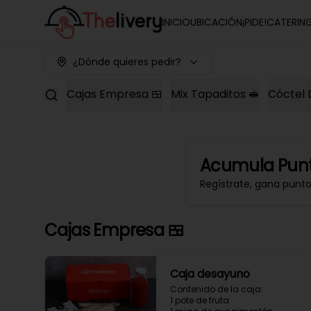
INICIO
UBICACIÓN
¡PIDE!
CATERIN
¿Dónde quieres pedir?
Cajas Empresa 🍱
Mix Tapaditos 🥪
Cóctel 
Acumula
Punt
Regístrate, gana punt
Cajas Empresa 🍱
Caja desayuno
Contenido de la caja:

1 pote de fruta.
