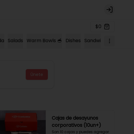
Login
$0
da
Salads
Warm Bowls 🥣
Dishes
Sandwich 🍔
Sopas 
Únete
Cajas de desayunos
corporativos (10un+)
Son 10 cajas y puedes agregar 