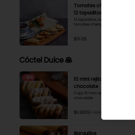
Tomates cherry y rúcula
12 tapaditos
12 tapaditos, lacto mayonesa, 
tomates cherry y rúcula.
$13.125
Cóctel Dulce 🥞
-
18
%
10 mini rejita rellena de
chocolate
Caja 10 mini rejita rellena de 
chocolate
$5.900
$7.200
Barquillos