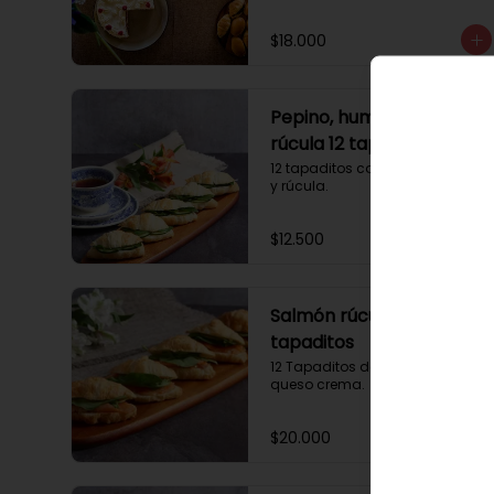
$18.000
Pepino, hummus y
rúcula 12 tapaditos
12 tapaditos con pepino, humus 
y rúcula.
$12.500
Salmón rúcula 12
tapaditos
12 Tapaditos de salmón rúcula, 
queso crema.
$20.000