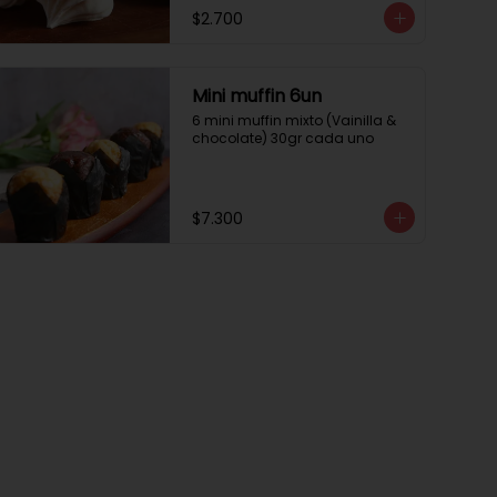
$2.700
Mini muffin 6un
6 mini muffin mixto (Vainilla & 
chocolate) 30gr cada uno
$7.300