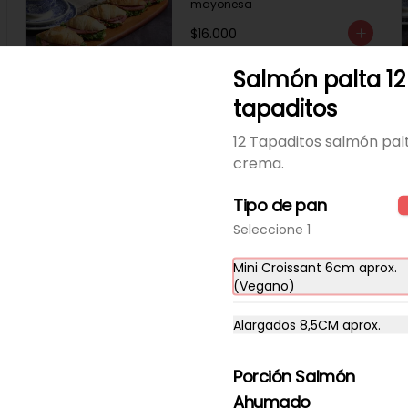
mayonesa
$16.000
Salmón palta 12
-
19
%
Queso fresco ciboulette
tapaditos
12 tapaditos
12 Tapaditos salmón pal
12 tapadito queso fresco con 
ciboulette y lactomayonesa
crema.
$11.340
$14.000
Tipo de pan
Seleccione 1
Salmón sésamo 12
Mini Croissant 6cm aprox.
tapaditos
(Vegano)
12 tapadito salmón, queso 
crema, sésamo
Alargados 8,5CM aprox.
$20.000
Porción Salmón
Ahumado