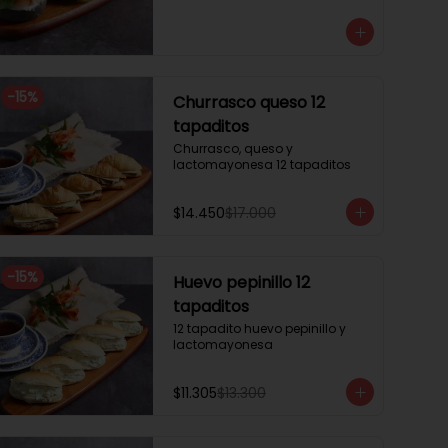
3 mini brioche tomate

Pastrami, lactonesa, tomate y 
palta.

3 mini brioche albahaca.

Quesillo palta, lactonesa sobre 
hojas de lechugas.

-
15
%
Churrasco queso 12
3 mini brioche tinta calamar.

Salmon ahumado, queso 
tapaditos
crema, hojas de rúcula
Churrasco, queso y 
lactomayonesa 12 tapaditos
$14.450
$17.000
-
15
%
Huevo pepinillo 12
tapaditos
12 tapadito huevo pepinillo y 
lactomayonesa
$11.305
$13.300