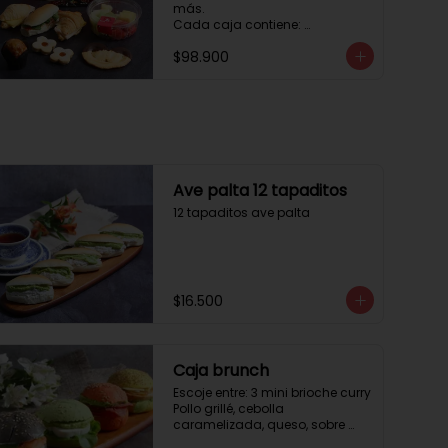
más. 

Cada caja contiene: 

1 palmera con chocolate.

$98.900
2 mini croissant jamón queso. 

1 tapadito jamón serrano, 
queso crema y rúcula.

2 galletas de flores. 

1 pote de frutas. 

1 mini muffin. 

1 sobre de café.

Estos desayunos no los 
Ave palta 12 tapaditos
vendemos por unidad, desde 10 
12 tapaditos ave palta
cajas.
$16.500
Caja brunch
Escoje entre: 3 mini brioche curry

Pollo grillé, cebolla 
caramelizada, queso, sobre 
hojas de lechuga.
