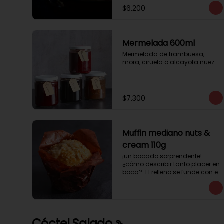
$6.200
Mermelada 600ml
Mermelada de frambuesa, 
mora, ciruela o alcayota nuez.
$7.300
Muffin mediano nuts &
cream 110g
¡un bocado sorprendente! 
¿cómo describir tanto placer en 
boca?. El relleno se funde con el 
crocanti de avellanas que 
potencia su masa exquisita. 
Esponjosa masa de color 
tostado y sabor vainilla que 
incluye una mezcla de frutos 
Cóctel Salado 🍡
secos y un toque de cacao y 