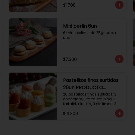
$1.700
Mini berlin 6un
6 mini berlines de 25gr cada 
uno
$7.300
Pastelitos finos surtidos
20un PRODUCTO
DELICADO
20 pastelitos finos surtidos: 3 
chocolate, 3 tartaleta piña, 3 
tartaleta frutilla, 3 pie limon, 3 
trufas manjar coco, 3 tubos 
$16.300
chocolate crema, 2 
macarrones