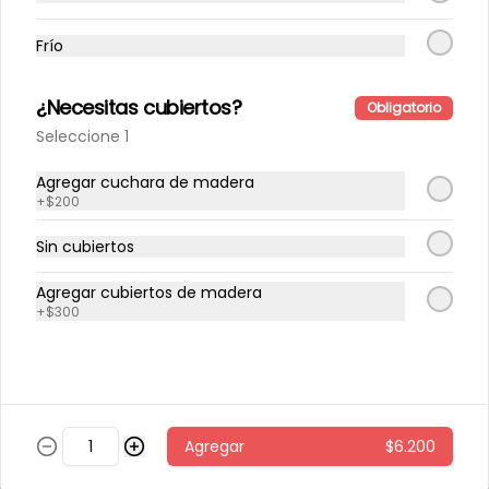
Frío
Pollo caliente con miel
Quínoa tibia, espinaca, papas al 
horno con cascara, repollo morado, 
¿Necesitas cubiertos?
Obligatorio
zanahoria, pollo grille en cubos, 
sésamo, salsa de miel picante.
Seleccione 1
$6.800
Agregar cuchara de madera
+
$200
Sin cubiertos
Pollo miso
arroz integral tibio, espinaca, 
Agregar cubiertos de madera
cilantro, repollo morado, zanahoria, 
pollo grille en cubos, aderezo de 
+
$300
jengibre, sésamo y miso.
$5.600
Sandwich 🍔
Agregar
$6.200