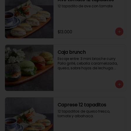
12 tapadito de ave con tomate
$13.000
Caja brunch
Escoje entre: 3 mini brioche curry

Pollo grillé, cebolla caramelizada, 
queso, sobre hojas de lechuga.

3 mini brioche tomate

Pastrami, lactonesa, tomate y palta.

3 mini brioche albahaca.

Quesillo palta, lactonesa sobre 
hojas de lechugas.

3 mini brioche tinta calamar.

Salmon ahumado, queso crema, 
Caprese 12 tapaditos
hojas de rúcula
12 tapaditos de queso fresco, 
tomate y albahaca.