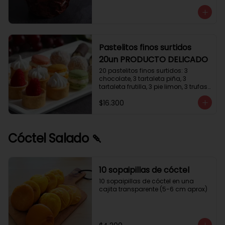
avellanas que potencia su masa 
exquisita. Esponjosa masa de color 
tostado y sabor vainilla que incluye 
una mezcla de frutos secos y un 
toque de cacao y caramelo. 
Relleno de crema de leche con 
Pastelitos finos surtidos
avellanas (15%) y decorado con 
20un PRODUCTO DELICADO
crocanti de avellanas.
20 pastelitos finos surtidos: 3 
chocolate, 3 tartaleta piña, 3 
tartaleta frutilla, 3 pie limon, 3 trufas 
manjar coco, 3 tubos chocolate 
$16.300
crema, 2 macarrones
Cóctel Salado 🍡
10 sopaipillas de cóctel
10 sopaipillas de cóctel en una 
cajita transparente (5-6 cm aprox)