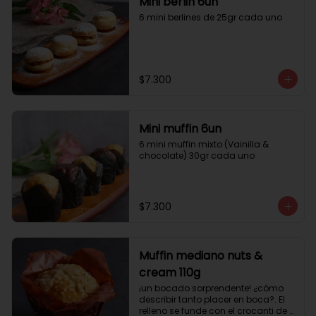
Mini berlin 6un
6 mini berlines de 25gr cada uno
$7.300
Mini muffin 6un
6 mini muffin mixto (Vainilla & 
chocolate) 30gr cada uno
$7.300
Muffin mediano nuts &
cream 110g
¡un bocado sorprendente! ¿cómo 
describir tanto placer en boca?. El 
relleno se funde con el crocanti de 