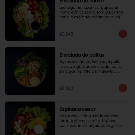
Ensalada de huevo
Lechuga hidropónica, papas al 
horno con cascara, tomate cherry, 
cebolla morada, media palta en 
gajos, queso fresco, huevo duro, 
almendras tostadas, vinagreta 
balsámica.
$9.345
Ensalada de paltas
Espinaca, rúcula, lentejas, repollo 
morado, garbanzos, media palta 
en gajos, semilla de maravilla , 
aderezo verde.
$6.300
Espinaca cesar
Espinaca, lechuga hidropónica, 
tomate cherry en mitad, queso 
parmesano en lonjas, pollo grille en 
cubos, tika, medio limón, aderezo 