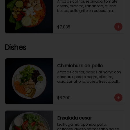
Arroz de coliflor, espinaca, tomate 
cherry, cilantro, zanahoria, queso 
fresco, pollo grille en cubos, tika, 
medio limón, aderezo verde.
$7.035
Dishes
Chimichurri de pollo
Arroz de coliflor, papas al horno con 
cascara, poroto negro, cilantro, 
apio, zanahoria, queso fresco, pollo 
grille en cubos, salsa chimichurri.
$6.200
Ensalada cesar
Lechuga hidropónica, pollo, 
crutones, queso parmesano, salsa 