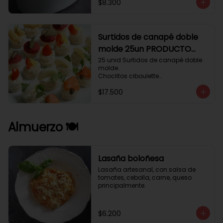
$8.300
Surtidos de canapé doble
molde 25un PRODUCTO
DELICADO .
25 unid Surtidos de canapé doble 
molde.

Choclitos ciboulette

Humus betarraga pepinillo.

$17.500
Tomate aji verde.

Palmito cilantro.

Salmón alcaparras berros.
Almuerzo 🍽️
Lasaña boloñesa
Lasaña artesanal, con salsa de 
tomates, cebolla, carne, queso 
principalmente.
$6.200