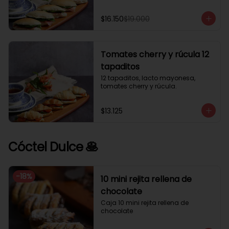
$16.150
$19.000
Tomates cherry y rúcula 12
tapaditos
12 tapaditos, lacto mayonesa, 
tomates cherry y rúcula.
$13.125
Cóctel Dulce 🥞
-
18
%
10 mini rejita rellena de
chocolate
Caja 10 mini rejita rellena de 
chocolate