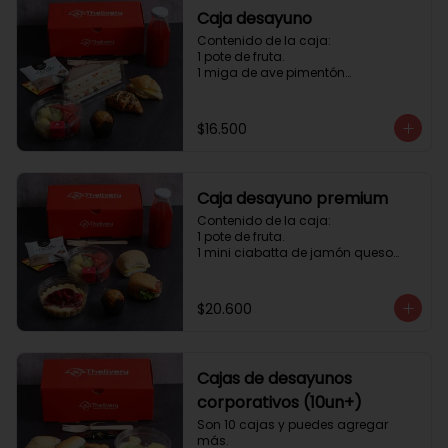
Caja desayuno
Contenido de la caja:

1 pote de fruta.

1 miga de ave pimentón

1 Mini Croissant Jamón Queso

1 mini croissant de chocolate

1 mini muffin

$16.500
1 sobre de té y café 

1 jugo natural
Caja desayuno premium
Contenido de la caja:

1 pote de fruta.

1 mini ciabatta de jamón queso

1 mini ciabatta de pastrami, 
lechuga y tomate.

1 mini muffin

$20.600
1 cheesecake

1 sobre de té y café 

1 jugo natural
Cajas de desayunos
corporativos (10un+)
Son 10 cajas y puedes agregar 
más. 
