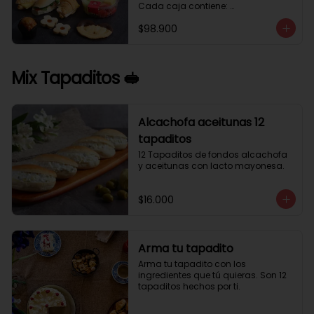
Cada caja contiene: 

1 palmera con chocolate.

$98.900
2 mini croissant jamón queso. 

1 tapadito jamón serrano, queso 
crema y rúcula.

2 galletas de flores. 

Mix Tapaditos 🥪
1 pote de frutas. 

1 mini muffin. 

1 sobre de café.

Estos desayunos no los vendemos 
Alcachofa aceitunas 12
por unidad, desde 10 cajas.
tapaditos
12 Tapaditos de fondos alcachofa 
y aceitunas con lacto mayonesa.
$16.000
Arma tu tapadito
Arma tu tapadito con los 
ingredientes que tú quieras. Son 12 
tapaditos hechos por ti.