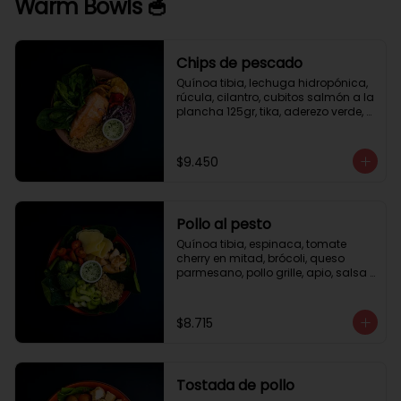
Warm Bowls 🥣
Chips de pescado
Quínoa tibia, lechuga hidropónica, 
rúcula, cilantro, cubitos salmón a la 
plancha 125gr, tika, aderezo verde, 
medio limón.
$9.450
Pollo al pesto
Quínoa tibia, espinaca, tomate 
cherry en mitad, brócoli, queso 
parmesano, pollo grille, apio, salsa 
de pesto.
$8.715
Tostada de pollo