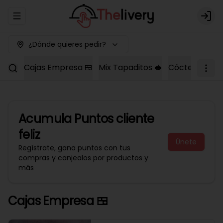
Abrir menu de navegación
Logi
¿Dónde quieres pedir?
Cajas Empresa 🍱
Mix Tapaditos 🥪
Cóctel Dulce 
Acumula
Puntos cliente
feliz
Únete
Regístrate, gana puntos con tus
compras y canjealos por productos y
más
Cajas Empresa 🍱