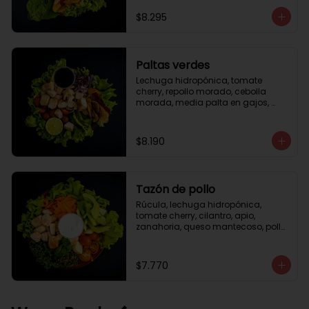
césar
$8.295
Paltas verdes
Lechuga hidropónica, tomate 
cherry, repollo morado, cebolla 
morada, media palta en gajos, 
pollo grille en cubos, medio limón, 
vinagreta balsámica.
$8.190
Tazón de pollo
Rúcula, lechuga hidropónica, 
tomate cherry, cilantro, apio, 
zanahoria, queso mantecoso, pollo 
grille en cubos, aceite de oliva con 
zataar, aderezo césar.
$7.770