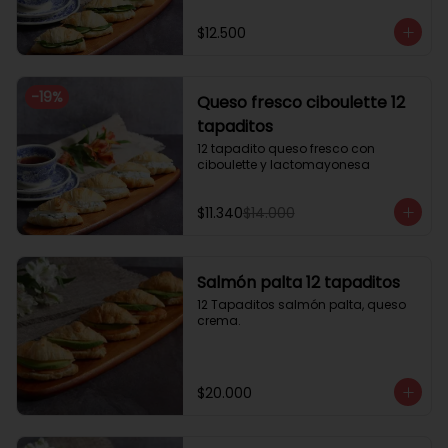
$12.500
-
19
%
Queso fresco ciboulette 12
tapaditos
12 tapadito queso fresco con 
ciboulette y lactomayonesa
$11.340
$14.000
Salmón palta 12 tapaditos
12 Tapaditos salmón palta, queso 
crema.
$20.000