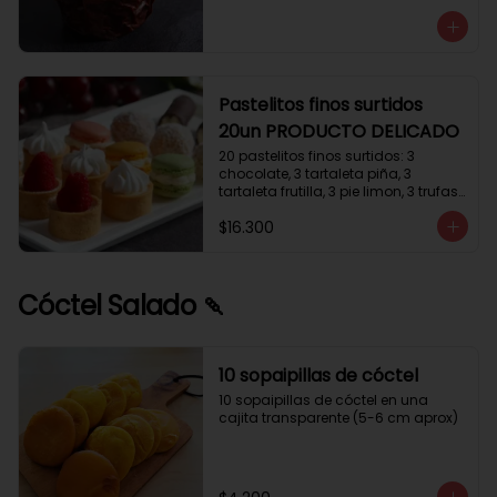
avellanas que potencia su masa 
exquisita. Esponjosa masa de color 
tostado y sabor vainilla que incluye 
una mezcla de frutos secos y un 
toque de cacao y caramelo. 
Relleno de crema de leche con 
Pastelitos finos surtidos
avellanas (15%) y decorado con 
20un PRODUCTO DELICADO
crocanti de avellanas.
20 pastelitos finos surtidos: 3 
chocolate, 3 tartaleta piña, 3 
tartaleta frutilla, 3 pie limon, 3 trufas 
manjar coco, 3 tubos chocolate 
$16.300
crema, 2 macarrones
Cóctel Salado 🍡
10 sopaipillas de cóctel
10 sopaipillas de cóctel en una 
cajita transparente (5-6 cm aprox)