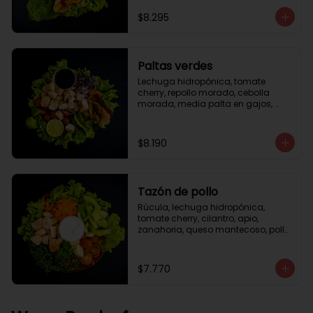
césar
$8.295
Paltas verdes
Lechuga hidropónica, tomate 
cherry, repollo morado, cebolla 
morada, media palta en gajos, 
pollo grille en cubos, medio limón, 
vinagreta balsámica.
$8.190
Tazón de pollo
Rúcula, lechuga hidropónica, 
tomate cherry, cilantro, apio, 
zanahoria, queso mantecoso, pollo 
grille en cubos, aceite de oliva con 
zataar, aderezo césar.
$7.770