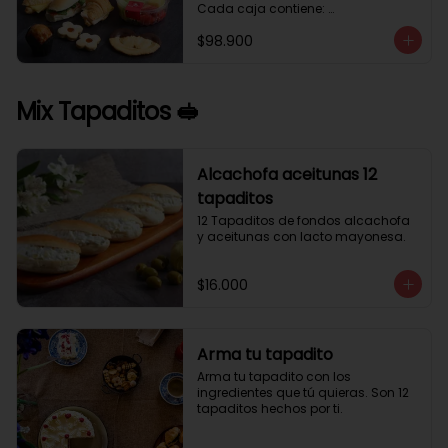
Cada caja contiene: 

1 palmera con chocolate.

$98.900
2 mini croissant jamón queso. 

1 tapadito jamón serrano, queso 
crema y rúcula.

2 galletas de flores. 

Mix Tapaditos 🥪
1 pote de frutas. 

1 mini muffin. 

1 sobre de café.

Estos desayunos no los vendemos 
Alcachofa aceitunas 12
por unidad, desde 10 cajas.
tapaditos
12 Tapaditos de fondos alcachofa 
y aceitunas con lacto mayonesa.
$16.000
Arma tu tapadito
Arma tu tapadito con los 
ingredientes que tú quieras. Son 12 
tapaditos hechos por ti.