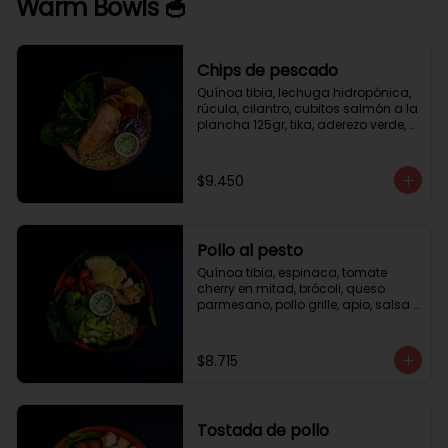
Warm Bowls 🥣
Chips de pescado
Quínoa tibia, lechuga hidropónica, 
rúcula, cilantro, cubitos salmón a la 
plancha 125gr, tika, aderezo verde, 
medio limón.
$9.450
Pollo al pesto
Quínoa tibia, espinaca, tomate 
cherry en mitad, brócoli, queso 
parmesano, pollo grille, apio, salsa 
de pesto.
$8.715
Tostada de pollo