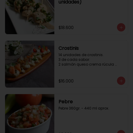
unidades)
$18.600
Crostinis
14 unidades de crostinis. 

3 de cada sabor:

2 salmón queso crema rúcula 
alcaparras.

3 nuez queso crema uva cebolla 
caramelizada y miel.

$16.000
3 camaron queso crema rúcula.

3 tomate cherry queso crema 
queso fresco y albahaca.3 serrano 
queso crema  y lonja de palta.
Pebre
Pebre 360gr. - 440 ml aprox.