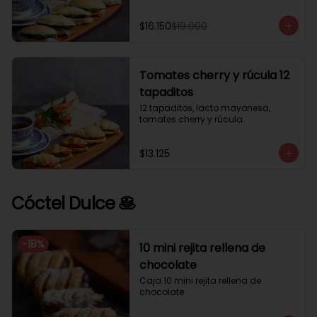
$16.150
$19.000
Tomates cherry y rúcula 12
tapaditos
12 tapaditos, lacto mayonesa, 
tomates cherry y rúcula.
$13.125
Cóctel Dulce 🥞
-
18
%
10 mini rejita rellena de
chocolate
Caja 10 mini rejita rellena de 
chocolate