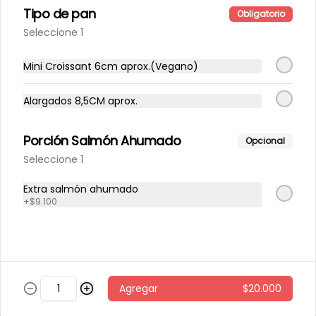
Tipo de pan
Obligatorio
Seleccione 1
Pollo caliente con miel
Quínoa tibia, espinaca, papas al 
horno con cascara, repollo morado, 
Mini Croissant 6cm aprox.(Vegano)
zanahoria, pollo grille en cubos, 
sésamo, salsa de miel picante.
Alargados 8,5CM aprox.
$6.800
Porción Salmón Ahumado
Opcional
Seleccione 1
Pollo miso
arroz integral tibio, espinaca, 
Extra salmón ahumado
cilantro, repollo morado, zanahoria, 
pollo grille en cubos, aderezo de 
+
$9.100
jengibre, sésamo y miso.
$5.600
Sandwich 🍔
Agregar
$20.000