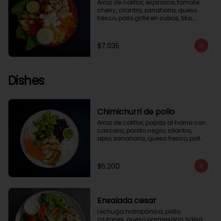
Arroz de coliflor, espinaca, tomate 
cherry, cilantro, zanahoria, queso 
fresco, pollo grille en cubos, tika, 
medio limón, aderezo verde.
$7.035
Dishes
Chimichurri de pollo
Arroz de coliflor, papas al horno con 
cascara, poroto negro, cilantro, 
apio, zanahoria, queso fresco, pollo 
grille en cubos, salsa chimichurri.
$6.200
Ensalada cesar
Lechuga hidropónica, pollo, 
crutones, queso parmesano, salsa 