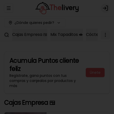
Abrir menu de navegación
Logi
¿Dónde quieres pedir?
Cajas Empresa 🍱
Mix Tapaditos 🥪
Cóctel Dulce 
Acumula
Puntos cliente
feliz
Únete
Regístrate, gana puntos con tus
compras y canjealos por productos y
más
Cajas Empresa 🍱