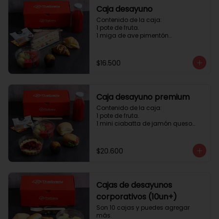
Caja desayuno
Contenido de la caja:

1 pote de fruta.

1 miga de ave pimentón

1 Mini Croissant Jamón Queso

1 mini croissant de chocolate

1 mini muffin

$16.500
1 sobre de té y café 

1 jugo natural
Caja desayuno premium
Contenido de la caja:

1 pote de fruta.

1 mini ciabatta de jamón queso

1 mini ciabatta de pastrami, 
lechuga y tomate.

1 mini muffin

$20.600
1 cheesecake

1 sobre de té y café 

1 jugo natural
Cajas de desayunos
corporativos (10un+)
Son 10 cajas y puedes agregar 
más. 
