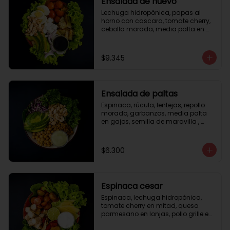
Ensalada de huevo
Lechuga hidropónica, papas al 
horno con cascara, tomate cherry, 
cebolla morada, media palta en 
gajos, queso fresco, huevo duro, 
almendras tostadas, vinagreta 
balsámica.
$9.345
Ensalada de paltas
Espinaca, rúcula, lentejas, repollo 
morado, garbanzos, media palta 
en gajos, semilla de maravilla , 
aderezo verde.
$6.300
Espinaca cesar
Espinaca, lechuga hidropónica, 
tomate cherry en mitad, queso 
parmesano en lonjas, pollo grille en 
cubos, tika, medio limón, aderezo 