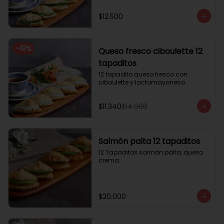
$12.500
-
19
%
Queso fresco ciboulette 12
tapaditos
12 tapadito queso fresco con 
ciboulette y lactomayonesa
$11.340
$14.000
Salmón palta 12 tapaditos
12 Tapaditos salmón palta, queso 
crema.
$20.000