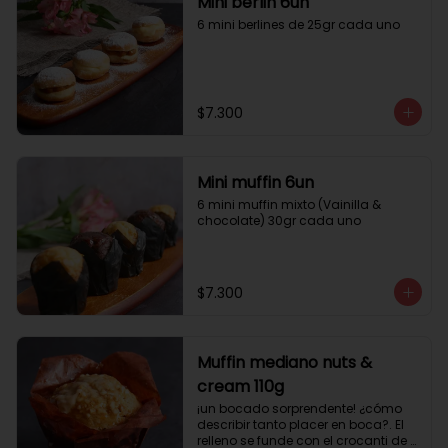
Mini berlin 6un
6 mini berlines de 25gr cada uno
$7.300
Mini muffin 6un
6 mini muffin mixto (Vainilla & 
chocolate) 30gr cada uno
$7.300
Muffin mediano nuts &
cream 110g
¡un bocado sorprendente! ¿cómo 
describir tanto placer en boca?. El 
relleno se funde con el crocanti de 