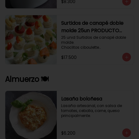
$8.300
Surtidos de canapé doble
molde 25un PRODUCTO
DELICADO .
25 unid Surtidos de canapé doble 
molde.

Choclitos ciboulette

Humus betarraga pepinillo.

$17.500
Tomate aji verde.

Palmito cilantro.

Salmón alcaparras berros.
Almuerzo 🍽️
Lasaña boloñesa
Lasaña artesanal, con salsa de 
tomates, cebolla, carne, queso 
principalmente.
$6.200