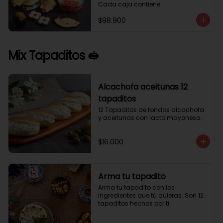
Cada caja contiene: 

1 palmera con chocolate.

$98.900
2 mini croissant jamón queso. 

1 tapadito jamón serrano, queso 
crema y rúcula.

2 galletas de flores. 

Mix Tapaditos 🥪
1 pote de frutas. 

1 mini muffin. 

1 sobre de café.

Estos desayunos no los vendemos 
Alcachofa aceitunas 12
por unidad, desde 10 cajas.
tapaditos
12 Tapaditos de fondos alcachofa 
y aceitunas con lacto mayonesa.
$16.000
Arma tu tapadito
Arma tu tapadito con los 
ingredientes que tú quieras. Son 12 
tapaditos hechos por ti.