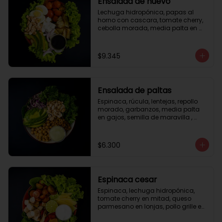
Ensalada de huevo
Lechuga hidropónica, papas al 
horno con cascara, tomate cherry, 
cebolla morada, media palta en 
gajos, queso fresco, huevo duro, 
almendras tostadas, vinagreta 
balsámica.
$9.345
Ensalada de paltas
Espinaca, rúcula, lentejas, repollo 
morado, garbanzos, media palta 
en gajos, semilla de maravilla , 
aderezo verde.
$6.300
Espinaca cesar
Espinaca, lechuga hidropónica, 
tomate cherry en mitad, queso 
parmesano en lonjas, pollo grille en 
cubos, tika, medio limón, aderezo 