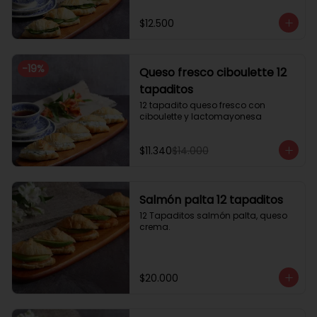
$12.500
-
19
%
Queso fresco ciboulette 12
tapaditos
12 tapadito queso fresco con 
ciboulette y lactomayonesa
$11.340
$14.000
Salmón palta 12 tapaditos
12 Tapaditos salmón palta, queso 
crema.
$20.000