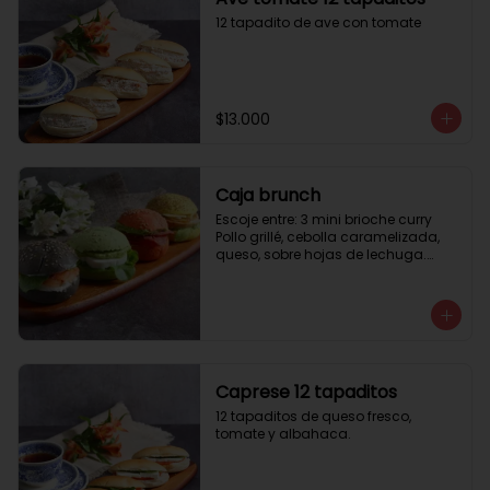
12 tapadito de ave con tomate
$13.000
Caja brunch
Escoje entre: 3 mini brioche curry

Pollo grillé, cebolla caramelizada, 
queso, sobre hojas de lechuga.

3 mini brioche tomate

Pastrami, lactonesa, tomate y palta.

3 mini brioche albahaca.

Quesillo palta, lactonesa sobre 
hojas de lechugas.

3 mini brioche tinta calamar.

Salmon ahumado, queso crema, 
Caprese 12 tapaditos
hojas de rúcula
12 tapaditos de queso fresco, 
tomate y albahaca.