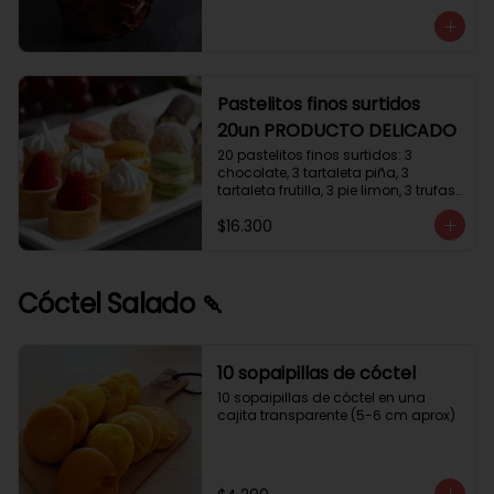
avellanas que potencia su masa 
exquisita. Esponjosa masa de color 
tostado y sabor vainilla que incluye 
una mezcla de frutos secos y un 
toque de cacao y caramelo. 
Relleno de crema de leche con 
Pastelitos finos surtidos
avellanas (15%) y decorado con 
20un PRODUCTO DELICADO
crocanti de avellanas.
20 pastelitos finos surtidos: 3 
chocolate, 3 tartaleta piña, 3 
tartaleta frutilla, 3 pie limon, 3 trufas 
manjar coco, 3 tubos chocolate 
$16.300
crema, 2 macarrones
Cóctel Salado 🍡
10 sopaipillas de cóctel
10 sopaipillas de cóctel en una 
cajita transparente (5-6 cm aprox)