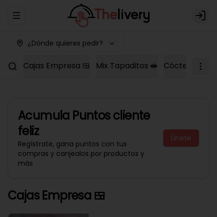
Abrir menu de navegación
Logi
¿Dónde quieres pedir?
Cajas Empresa 🍱
Mix Tapaditos 🥪
Cóctel Dulce 
Acumula
Puntos cliente
feliz
Únete
Regístrate, gana puntos con tus
compras y canjealos por productos y
más
Cajas Empresa 🍱