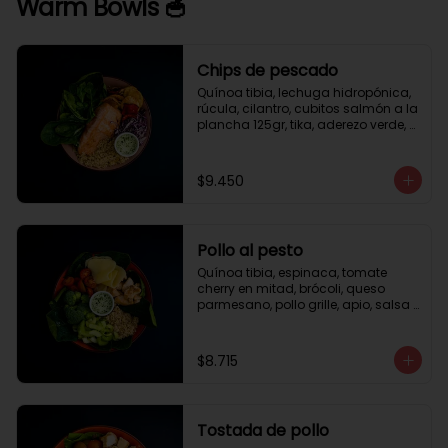
Warm Bowls 🥣
Chips de pescado
Quínoa tibia, lechuga hidropónica, 
rúcula, cilantro, cubitos salmón a la 
plancha 125gr, tika, aderezo verde, 
medio limón.
$9.450
Pollo al pesto
Quínoa tibia, espinaca, tomate 
cherry en mitad, brócoli, queso 
parmesano, pollo grille, apio, salsa 
de pesto.
$8.715
Tostada de pollo