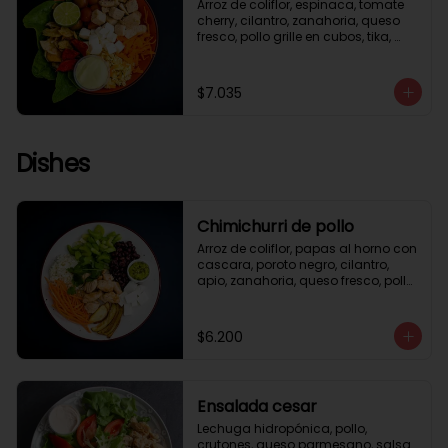
Arroz de coliflor, espinaca, tomate 
cherry, cilantro, zanahoria, queso 
fresco, pollo grille en cubos, tika, 
medio limón, aderezo verde.
$7.035
Dishes
Chimichurri de pollo
Arroz de coliflor, papas al horno con 
cascara, poroto negro, cilantro, 
apio, zanahoria, queso fresco, pollo 
grille en cubos, salsa chimichurri.
$6.200
Ensalada cesar
Lechuga hidropónica, pollo, 
crutones, queso parmesano, salsa 