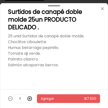
Surtidos de canapé doble
Pollo caliente con miel
Quínoa tibia, espinaca, papas al 
molde 25un PRODUCTO
horno con cascara, repollo morado, 
zanahoria, pollo grille en cubos, 
DELICADO .
sésamo, salsa de miel picante.
25 unid Surtidos de canapé doble molde.
$6.800
Choclitos ciboulette
Humus betarraga pepinillo.
Tomate aji verde.
Pollo miso
Palmito cilantro.
arroz integral tibio, espinaca, 
Salmón alcaparras berros.
cilantro, repollo morado, zanahoria, 
pollo grille en cubos, aderezo de 
jengibre, sésamo y miso.
$5.600
Sandwich 🍔
Agregar
$17.500