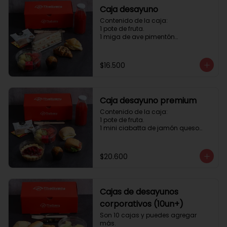
Caja desayuno
Contenido de la caja:

1 pote de fruta.

1 miga de ave pimentón

1 Mini Croissant Jamón Queso

1 mini croissant de chocolate

1 mini muffin

$16.500
1 sobre de té y café 

1 jugo natural
Caja desayuno premium
Contenido de la caja:

1 pote de fruta.

1 mini ciabatta de jamón queso

1 mini ciabatta de pastrami, 
lechuga y tomate.

1 mini muffin

$20.600
1 cheesecake

1 sobre de té y café 

1 jugo natural
Cajas de desayunos
corporativos (10un+)
Son 10 cajas y puedes agregar 
más. 
