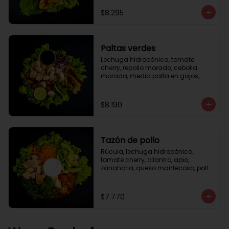
césar
$8.295
Paltas verdes
Lechuga hidropónica, tomate 
cherry, repollo morado, cebolla 
morada, media palta en gajos, 
pollo grille en cubos, medio limón, 
vinagreta balsámica.
$8.190
Tazón de pollo
Rúcula, lechuga hidropónica, 
tomate cherry, cilantro, apio, 
zanahoria, queso mantecoso, pollo 
grille en cubos, aceite de oliva con 
zataar, aderezo césar.
$7.770