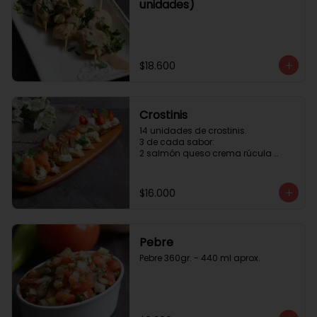
unidades)
$18.600
Crostinis
14 unidades de crostinis. 

3 de cada sabor:

2 salmón queso crema rúcula 
alcaparras.

3 nuez queso crema uva cebolla 
caramelizada y miel.

$16.000
3 camaron queso crema rúcula.

3 tomate cherry queso crema 
queso fresco y albahaca.3 serrano 
queso crema  y lonja de palta.
Pebre
Pebre 360gr. - 440 ml aprox.