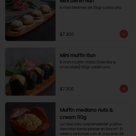
Mini berlin 6un
6 mini berlines de 25gr cada uno
$7.300
Mini muffin 6un
6 mini muffin mixto (Vainilla & 
chocolate) 30gr cada uno
$7.300
Muffin mediano nuts &
cream 110g
¡un bocado sorprendente! ¿cómo 
describir tanto placer en boca?. El 
relleno se funde con el crocanti de 