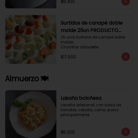
$8.300
Surtidos de canapé doble
molde 25un PRODUCTO
DELICADO .
25 unid Surtidos de canapé doble 
molde.

Choclitos ciboulette

Humus betarraga pepinillo.

$17.500
Tomate aji verde.

Palmito cilantro.

Salmón alcaparras berros.
Almuerzo 🍽️
Lasaña boloñesa
Lasaña artesanal, con salsa de 
tomates, cebolla, carne, queso 
principalmente.
$6.200