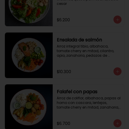
cesar
$6.200
Ensalada de salmón
Arroz integral tibio, albahaca, 
tomate cherry en mitad, cilantro, 
apio, zanahoria, pedazos de 
salmón a la plancha 125gr, 
almendras tostadas, aderezo 
verde, limón.
$10.300
Falafel con papas
Arroz de coliflor, albahaca, papas al 
horno con cascara, lentejas, 
tomate cherry en mitad, zanahoria, 
falafel, semillas de girasol, medio 
limón, aderezo teriyaqui.
$6.700