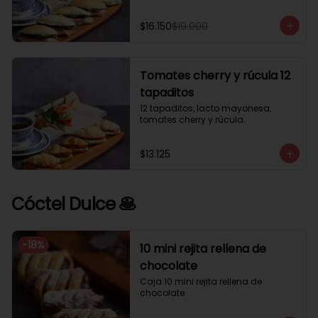
$16.150
$19.000
Tomates cherry y rúcula 12
tapaditos
12 tapaditos, lacto mayonesa, 
tomates cherry y rúcula.
$13.125
Cóctel Dulce 🥞
-
18
%
10 mini rejita rellena de
chocolate
Caja 10 mini rejita rellena de 
chocolate