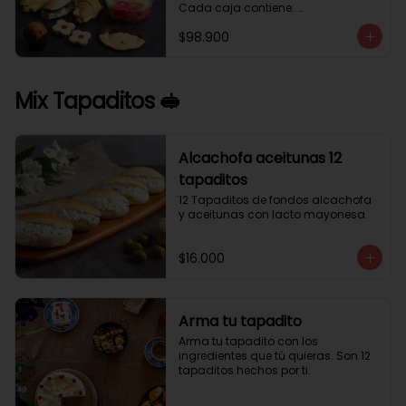
Cada caja contiene: 

1 palmera con chocolate.

$98.900
2 mini croissant jamón queso. 

1 tapadito jamón serrano, queso 
crema y rúcula.

2 galletas de flores. 

Mix Tapaditos 🥪
1 pote de frutas. 

1 mini muffin. 

1 sobre de café.

Estos desayunos no los vendemos 
Alcachofa aceitunas 12
por unidad, desde 10 cajas.
tapaditos
12 Tapaditos de fondos alcachofa 
y aceitunas con lacto mayonesa.
$16.000
Arma tu tapadito
Arma tu tapadito con los 
ingredientes que tú quieras. Son 12 
tapaditos hechos por ti.