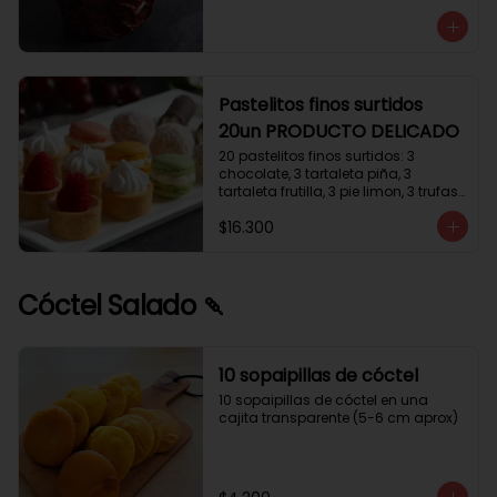
avellanas que potencia su masa 
exquisita. Esponjosa masa de color 
tostado y sabor vainilla que incluye 
una mezcla de frutos secos y un 
toque de cacao y caramelo. 
Relleno de crema de leche con 
Pastelitos finos surtidos
avellanas (15%) y decorado con 
20un PRODUCTO DELICADO
crocanti de avellanas.
20 pastelitos finos surtidos: 3 
chocolate, 3 tartaleta piña, 3 
tartaleta frutilla, 3 pie limon, 3 trufas 
manjar coco, 3 tubos chocolate 
$16.300
crema, 2 macarrones
Cóctel Salado 🍡
10 sopaipillas de cóctel
10 sopaipillas de cóctel en una 
cajita transparente (5-6 cm aprox)