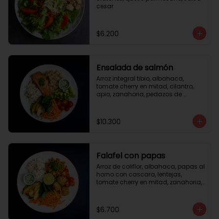
cesar
$6.200
Ensalada de salmón
Arroz integral tibio, albahaca, 
tomate cherry en mitad, cilantro, 
apio, zanahoria, pedazos de 
salmón a la plancha 125gr, 
almendras tostadas, aderezo 
verde, limón.
$10.300
Falafel con papas
Arroz de coliflor, albahaca, papas al 
horno con cascara, lentejas, 
tomate cherry en mitad, zanahoria, 
falafel, semillas de girasol, medio 
limón, aderezo teriyaqui.
$6.700