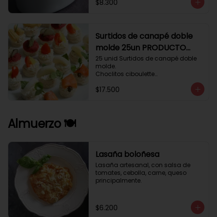
$8.300
Surtidos de canapé doble
molde 25un PRODUCTO
DELICADO .
25 unid Surtidos de canapé doble 
molde.

Choclitos ciboulette

Humus betarraga pepinillo.

$17.500
Tomate aji verde.

Palmito cilantro.

Salmón alcaparras berros.
Almuerzo 🍽️
Lasaña boloñesa
Lasaña artesanal, con salsa de 
tomates, cebolla, carne, queso 
principalmente.
$6.200