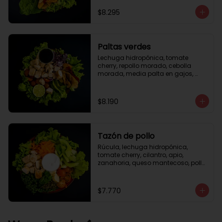
césar
$8.295
Paltas verdes
Lechuga hidropónica, tomate 
cherry, repollo morado, cebolla 
morada, media palta en gajos, 
pollo grille en cubos, medio limón, 
vinagreta balsámica.
$8.190
Tazón de pollo
Rúcula, lechuga hidropónica, 
tomate cherry, cilantro, apio, 
zanahoria, queso mantecoso, pollo 
grille en cubos, aceite de oliva con 
zataar, aderezo césar.
$7.770