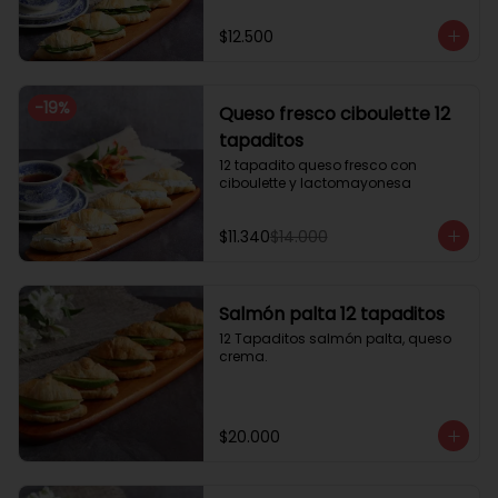
$12.500
-
19
%
Queso fresco ciboulette 12
tapaditos
12 tapadito queso fresco con 
ciboulette y lactomayonesa
$11.340
$14.000
Salmón palta 12 tapaditos
12 Tapaditos salmón palta, queso 
crema.
$20.000