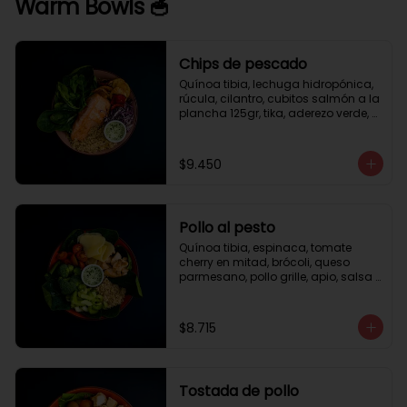
Warm Bowls 🥣
Chips de pescado
Quínoa tibia, lechuga hidropónica, 
rúcula, cilantro, cubitos salmón a la 
plancha 125gr, tika, aderezo verde, 
medio limón.
$9.450
Pollo al pesto
Quínoa tibia, espinaca, tomate 
cherry en mitad, brócoli, queso 
parmesano, pollo grille, apio, salsa 
de pesto.
$8.715
Tostada de pollo