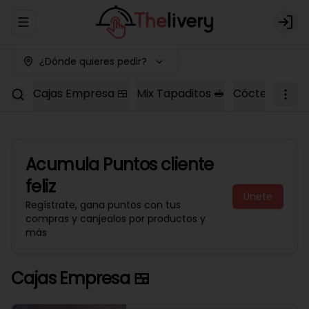
Abrir menu de navegación
Logi
¿Dónde quieres pedir?
Cajas Empresa 🍱
Mix Tapaditos 🥪
Cóctel Dulce 
Acumula
Puntos cliente
feliz
Únete
Regístrate, gana puntos con tus
compras y canjealos por productos y
más
Cajas Empresa 🍱