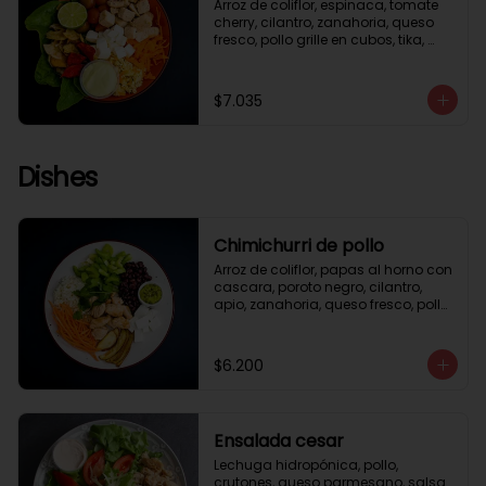
Arroz de coliflor, espinaca, tomate 
cherry, cilantro, zanahoria, queso 
fresco, pollo grille en cubos, tika, 
medio limón, aderezo verde.
$7.035
Dishes
Chimichurri de pollo
Arroz de coliflor, papas al horno con 
cascara, poroto negro, cilantro, 
apio, zanahoria, queso fresco, pollo 
grille en cubos, salsa chimichurri.
$6.200
Ensalada cesar
Lechuga hidropónica, pollo, 
crutones, queso parmesano, salsa 