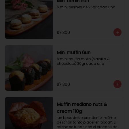
Mini berlin 6un
6 mini berlines de 25gr cada uno
$7.300
Mini muffin 6un
6 mini muffin mixto (Vainilla & 
chocolate) 30gr cada uno
$7.300
Muffin mediano nuts &
cream 110g
¡un bocado sorprendente! ¿cómo 
describir tanto placer en boca?. El 
relleno se funde con el crocanti de 