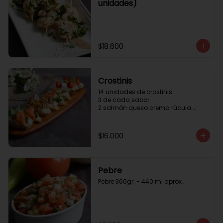
unidades)
$18.600
Crostinis
14 unidades de crostinis. 

3 de cada sabor:

2 salmón queso crema rúcula 
alcaparras.

3 nuez queso crema uva cebolla 
caramelizada y miel.

$16.000
3 camaron queso crema rúcula.

3 tomate cherry queso crema 
queso fresco y albahaca.3 serrano 
queso crema  y lonja de palta.
Pebre
Pebre 360gr. - 440 ml aprox.