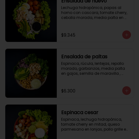
Ensalada de huevo
Lechuga hidropónica, papas al 
horno con cascara, tomate cherry, 
cebolla morada, media palta en 
gajos, queso fresco, huevo duro, 
almendras tostadas, vinagreta 
balsámica.
$9.345
Ensalada de paltas
Espinaca, rúcula, lentejas, repollo 
morado, garbanzos, media palta 
en gajos, semilla de maravilla , 
aderezo verde.
$6.300
Espinaca cesar
Espinaca, lechuga hidropónica, 
tomate cherry en mitad, queso 
parmesano en lonjas, pollo grille en 
cubos, tika, medio limón, aderezo 