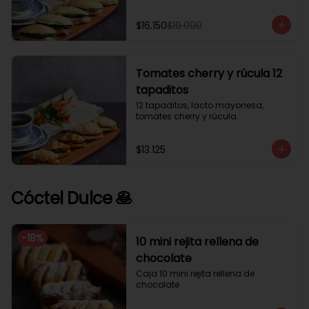
$16.150
$19.000
Tomates cherry y rúcula 12
tapaditos
12 tapaditos, lacto mayonesa, 
tomates cherry y rúcula.
$13.125
Cóctel Dulce 🥞
-
18
%
10 mini rejita rellena de
chocolate
Caja 10 mini rejita rellena de 
chocolate