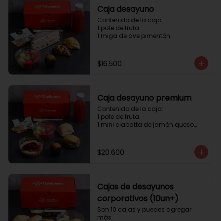
Caja desayuno
Contenido de la caja:

1 pote de fruta.

1 miga de ave pimentón

1 Mini Croissant Jamón Queso

1 mini croissant de chocolate

1 mini muffin

$16.500
1 sobre de té y café 

1 jugo natural
Caja desayuno premium
Contenido de la caja:

1 pote de fruta.

1 mini ciabatta de jamón queso

1 mini ciabatta de pastrami, 
lechuga y tomate.

1 mini muffin

$20.600
1 cheesecake

1 sobre de té y café 

1 jugo natural
Cajas de desayunos
corporativos (10un+)
Son 10 cajas y puedes agregar 
más. 
