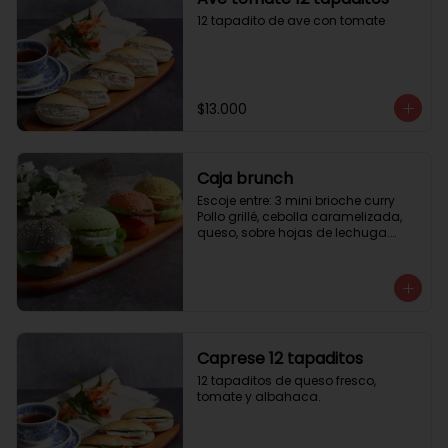
12 tapadito de ave con tomate
$13.000
Caja brunch
Escoje entre: 3 mini brioche curry

Pollo grillé, cebolla caramelizada, 
queso, sobre hojas de lechuga.

3 mini brioche tomate

Pastrami, lactonesa, tomate y palta.

3 mini brioche albahaca.

Quesillo palta, lactonesa sobre 
hojas de lechugas.

3 mini brioche tinta calamar.

Salmon ahumado, queso crema, 
Caprese 12 tapaditos
hojas de rúcula
12 tapaditos de queso fresco, 
tomate y albahaca.