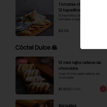
Tomates cherry y rúcula
12 tapaditos
12 tapaditos, lacto mayonesa, 
tomates cherry y rúcula.
$13.125
Cóctel Dulce 🥞
-
18
%
10 mini rejita rellena de
chocolate
Caja 10 mini rejita rellena de 
chocolate
$5.900
$7.200
Barquillos