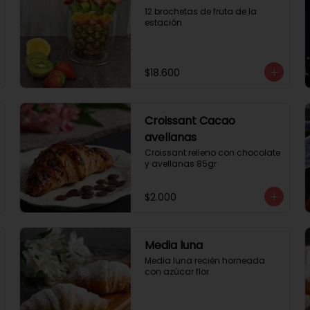
12 brochetas de fruta de la 
estación
$18.600
Croissant Cacao
avellanas
Croissant relleno con chocolate 
y avellanas 85gr
$2.000
Media luna
Media luna recién horneada 
con azúcar flor.