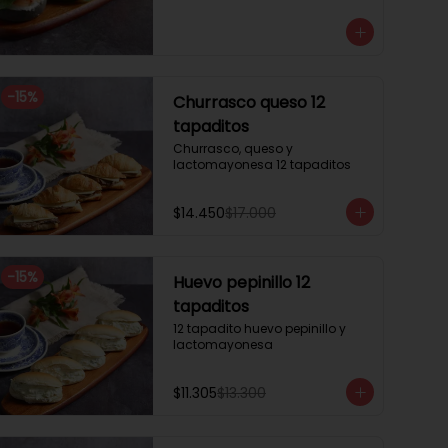
3 mini brioche tomate

Pastrami, lactonesa, tomate y 
palta.

3 mini brioche albahaca.

Quesillo palta, lactonesa sobre 
hojas de lechugas.

-
15
%
Churrasco queso 12
3 mini brioche tinta calamar.

Salmon ahumado, queso 
tapaditos
crema, hojas de rúcula
Churrasco, queso y 
lactomayonesa 12 tapaditos
$14.450
$17.000
-
15
%
Huevo pepinillo 12
tapaditos
12 tapadito huevo pepinillo y 
lactomayonesa
$11.305
$13.300