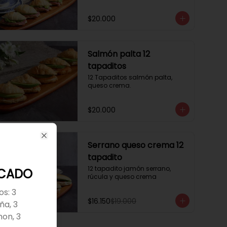
$20.000
Salmón palta 12
tapaditos
12 Tapaditos salmón palta, 
queso crema.
$20.000
-
15
%
Close
Serrano queso crema 12
tapadito
12 tapadito jamón serrano, 
ICADO
rúcula y queso crema
os: 3
$16.150
$19.000
ña, 3
mon, 3