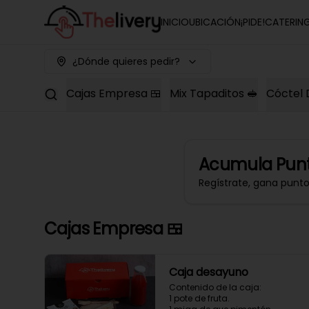
INICIO
UBICACIÓN
¡PIDE!
CATERIN
¿Dónde quieres pedir?
Cajas Empresa 🍱
Mix Tapaditos 🥪
Cóctel 
Acumula
Punt
Regístrate, gana punt
Cajas Empresa 🍱
Caja desayuno
Contenido de la caja:

1 pote de fruta.
