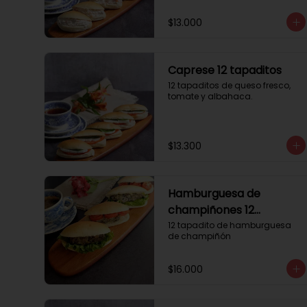
$13.000
Caprese 12 tapaditos
12 tapaditos de queso fresco, 
tomate y albahaca.
$13.300
Hamburguesa de
champiñones 12
tapaditos
12 tapadito de hamburguesa 
de champiñón
$16.000