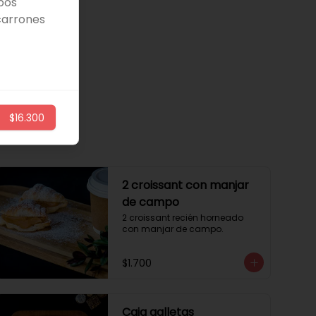
bos
carrones
$16.300
2 croissant con manjar
de campo
2 croissant recién horneado 
con manjar de campo.
$1.700
Caja galletas