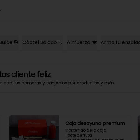
G
Dulce 🥞
Cóctel Salado 🍡
Almuerzo 🍽️
Arma tu ensala
os cliente feliz
os con tus compras y canjealos por productos y más
Caja desayuno premium
Contenido de la caja:

1 pote de fruta.
