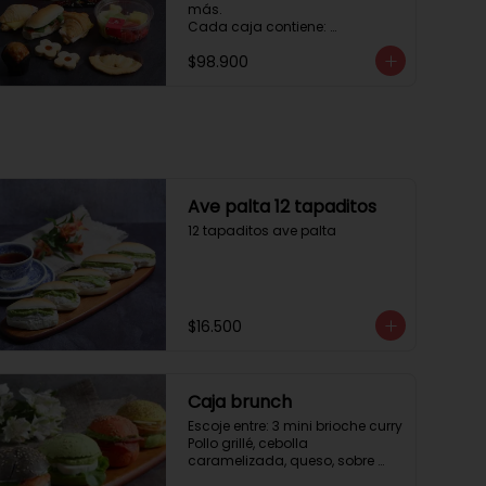
más. 

Cada caja contiene: 

1 palmera con chocolate.

$98.900
2 mini croissant jamón queso. 

1 tapadito jamón serrano, 
queso crema y rúcula.

2 galletas de flores. 

1 pote de frutas. 

1 mini muffin. 

1 sobre de café.

Estos desayunos no los 
Ave palta 12 tapaditos
vendemos por unidad, desde 10 
12 tapaditos ave palta
cajas.
$16.500
Caja brunch
Escoje entre: 3 mini brioche curry

Pollo grillé, cebolla 
caramelizada, queso, sobre 
hojas de lechuga.
