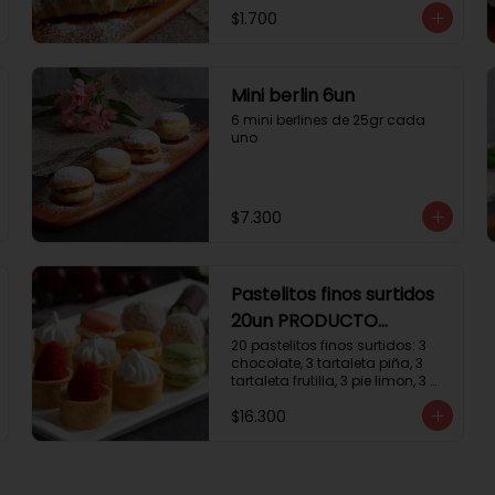
$1.700
Mini berlin 6un
6 mini berlines de 25gr cada 
uno
$7.300
Pastelitos finos surtidos
20un PRODUCTO
DELICADO
20 pastelitos finos surtidos: 3 
chocolate, 3 tartaleta piña, 3 
tartaleta frutilla, 3 pie limon, 3 
trufas manjar coco, 3 tubos 
$16.300
chocolate crema, 2 
macarrones