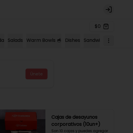
Login
$0
da
Salads
Warm Bowls 🥣
Dishes
Sandwich 🍔
Sopas 
Únete
Cajas de desayunos
corporativos (10un+)
Son 10 cajas y puedes agregar 