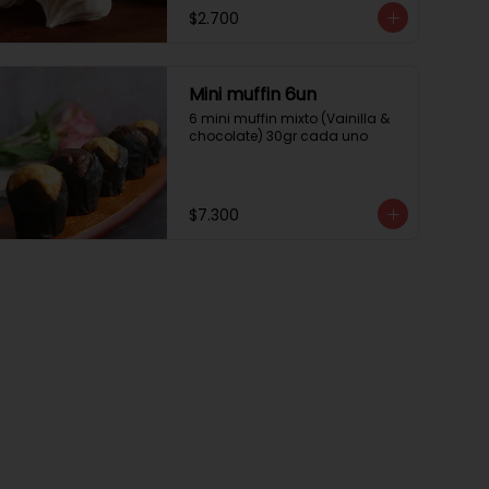
$2.700
Mini muffin 6un
6 mini muffin mixto (Vainilla & 
chocolate) 30gr cada uno
$7.300