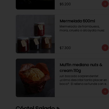
$6.200
Mermelada 600ml
Mermelada de frambuesa, 
mora, ciruela o alcayota nuez.
$7.300
Muffin mediano nuts &
cream 110g
¡un bocado sorprendente! 
¿cómo describir tanto placer en 
boca?. El relleno se funde con el 
crocanti de avellanas que 
potencia su masa exquisita. 
Esponjosa masa de color 
tostado y sabor vainilla que 
incluye una mezcla de frutos 
Cóctel Salado 🍡
secos y un toque de cacao y 