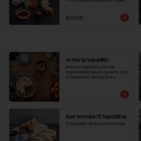
1 mini ciabatta de jamón queso

1 mini ciabatta de pastrami, 
lechuga y tomate.

1 mini muffin

$20.600
1 cheesecake

1 sobre de té y café 

1 jugo natural
Arma tu tapadito
Arma tu tapadito con los 
ingredientes que tú quieras. Son 
12 tapaditos hechos por ti.
Ave tomate 12 tapaditos
12 tapadito de ave con tomate