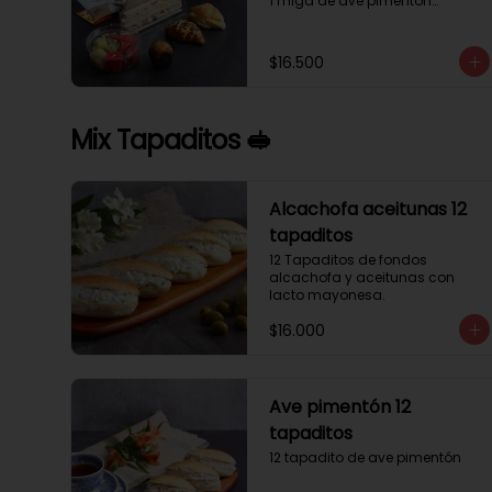
1 miga de ave pimentón

1 Mini Croissant Jamón Queso

1 mini croissant de chocolate

1 mini muffin

$16.500
1 sobre de té y café 

1 jugo natural
Mix Tapaditos 🥪
Alcachofa aceitunas 12
tapaditos
12 Tapaditos de fondos 
alcachofa y aceitunas con 
lacto mayonesa.
$16.000
Ave pimentón 12
tapaditos
12 tapadito de ave pimentón