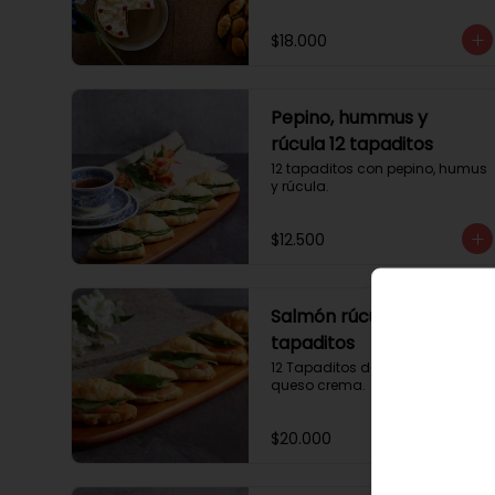
$18.000
Pepino, hummus y
rúcula 12 tapaditos
12 tapaditos con pepino, humus 
y rúcula.
$12.500
Salmón rúcula 12
tapaditos
12 Tapaditos de salmón rúcula, 
queso crema.
$20.000