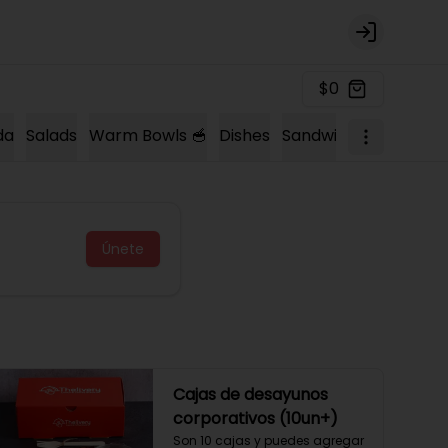
Login
$0
da
Salads
Warm Bowls 🥣
Dishes
Sandwich 🍔
Sopas 
Únete
Cajas de desayunos
corporativos (10un+)
Son 10 cajas y puedes agregar 