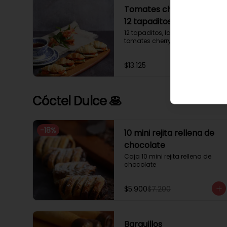
Tomates cherry y rúcula
12 tapaditos
12 tapaditos, lacto mayonesa, 
tomates cherry y rúcula.
$13.125
Cóctel Dulce 🥞
-
18
%
10 mini rejita rellena de
chocolate
Caja 10 mini rejita rellena de 
chocolate
$5.900
$7.200
Barquillos