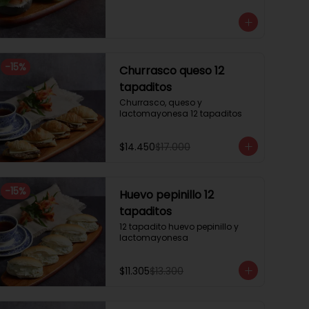
3 mini brioche tomate

Pastrami, lactonesa, tomate y 
palta.

3 mini brioche albahaca.

Quesillo palta, lactonesa sobre 
hojas de lechugas.

-
15
%
Churrasco queso 12
3 mini brioche tinta calamar.

Salmon ahumado, queso 
tapaditos
crema, hojas de rúcula
Churrasco, queso y 
lactomayonesa 12 tapaditos
$14.450
$17.000
-
15
%
Huevo pepinillo 12
tapaditos
12 tapadito huevo pepinillo y 
lactomayonesa
$11.305
$13.300