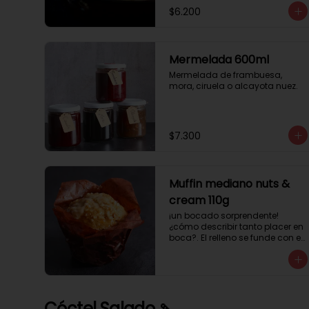
$6.200
Mermelada 600ml
Mermelada de frambuesa, 
mora, ciruela o alcayota nuez.
$7.300
Muffin mediano nuts &
cream 110g
¡un bocado sorprendente! 
¿cómo describir tanto placer en 
boca?. El relleno se funde con el 
crocanti de avellanas que 
potencia su masa exquisita. 
Esponjosa masa de color 
tostado y sabor vainilla que 
incluye una mezcla de frutos 
Cóctel Salado 🍡
secos y un toque de cacao y 