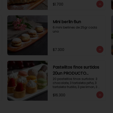
$1.700
Mini berlin 6un
6 mini berlines de 25gr cada 
uno
$7.300
Pastelitos finos surtidos
20un PRODUCTO
DELICADO
20 pastelitos finos surtidos: 3 
chocolate, 3 tartaleta piña, 3 
tartaleta frutilla, 3 pie limon, 3 
trufas manjar coco, 3 tubos 
$16.300
chocolate crema, 2 
macarrones