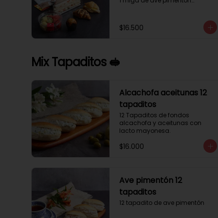
1 miga de ave pimentón

1 Mini Croissant Jamón Queso

1 mini croissant de chocolate

1 mini muffin

$16.500
1 sobre de té y café 

1 jugo natural
Mix Tapaditos 🥪
Alcachofa aceitunas 12
tapaditos
12 Tapaditos de fondos 
alcachofa y aceitunas con 
lacto mayonesa.
$16.000
Ave pimentón 12
tapaditos
12 tapadito de ave pimentón