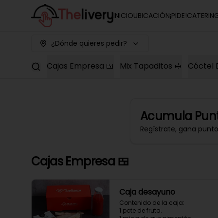
INICIO
UBICACIÓN
¡PIDE!
CATERIN
¿Dónde quieres pedir?
Cajas Empresa 🍱
Mix Tapaditos 🥪
Cóctel 
Acumula
Punt
Regístrate, gana punt
Cajas Empresa 🍱
Caja desayuno
Contenido de la caja:

1 pote de fruta.
