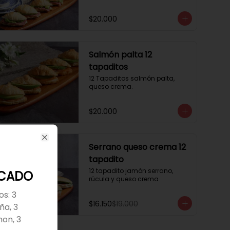
$20.000
Salmón palta 12
tapaditos
12 Tapaditos salmón palta, 
queso crema.
$20.000
-
15
%
Close
Serrano queso crema 12
tapadito
12 tapadito jamón serrano, 
ICADO
rúcula y queso crema
os: 3
$16.150
$19.000
ña, 3
mon, 3