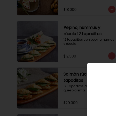
$18.000
Pepino, hummus y
rúcula 12 tapaditos
12 tapaditos con pepino, humus 
y rúcula.
$12.500
Salmón rúcula 12
tapaditos
12 Tapaditos de salmón rúcula, 
queso crema.
$20.000