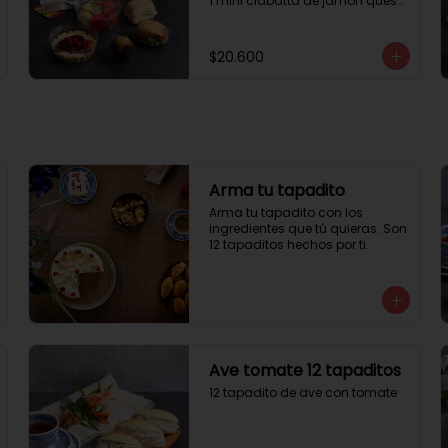
1 mini ciabatta de jamón queso

1 mini ciabatta de pastrami, 
lechuga y tomate.

1 mini muffin

$20.600
1 cheesecake

1 sobre de té y café 

1 jugo natural
Arma tu tapadito
Arma tu tapadito con los 
ingredientes que tú quieras. Son 
12 tapaditos hechos por ti.
Ave tomate 12 tapaditos
12 tapadito de ave con tomate