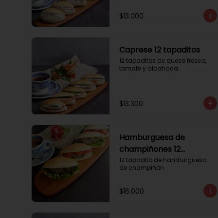
$13.000
Caprese 12 tapaditos
12 tapaditos de queso fresco, 
tomate y albahaca.
$13.300
Hamburguesa de
champiñones 12
tapaditos
12 tapadito de hamburguesa 
de champiñón
$16.000