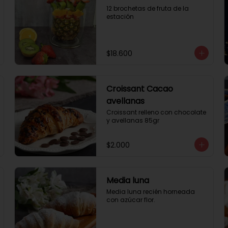
12 brochetas de fruta de la 
estación
$18.600
Croissant Cacao
avellanas
Croissant relleno con chocolate 
y avellanas 85gr
$2.000
Media luna
Media luna recién horneada 
con azúcar flor.