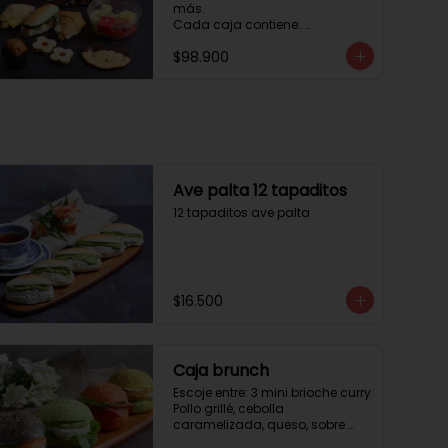
más. 

Cada caja contiene: 

1 palmera con chocolate.

$98.900
2 mini croissant jamón queso. 

1 tapadito jamón serrano, 
queso crema y rúcula.

2 galletas de flores. 

1 pote de frutas. 

1 mini muffin. 

1 sobre de café.

Estos desayunos no los 
Ave palta 12 tapaditos
vendemos por unidad, desde 10 
12 tapaditos ave palta
cajas.
$16.500
Caja brunch
Escoje entre: 3 mini brioche curry

Pollo grillé, cebolla 
caramelizada, queso, sobre 
hojas de lechuga.
