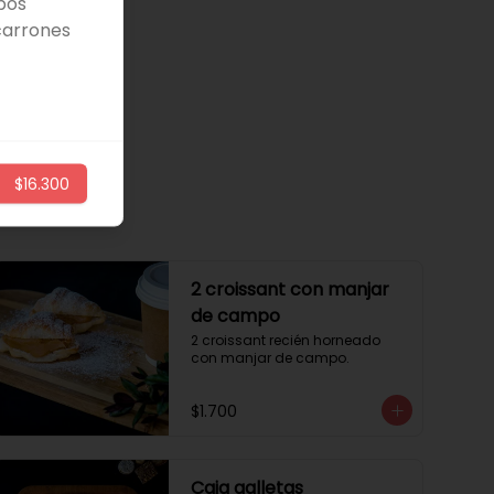
bos
carrones
$16.300
2 croissant con manjar
de campo
2 croissant recién horneado 
con manjar de campo.
$1.700
Caja galletas