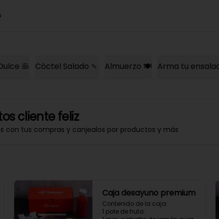
G
Dulce 🥞
Cóctel Salado 🍡
Almuerzo 🍽️
Arma tu ensala
os cliente feliz
os con tus compras y canjealos por productos y más
Caja desayuno premium
Contenido de la caja:

1 pote de fruta.
