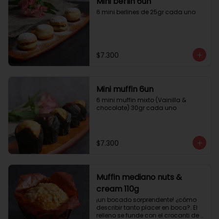
Mini berlin 6un
6 mini berlines de 25gr cada uno
$7.300
Mini muffin 6un
6 mini muffin mixto (Vainilla & 
chocolate) 30gr cada uno
$7.300
Muffin mediano nuts &
cream 110g
¡un bocado sorprendente! ¿cómo 
describir tanto placer en boca?. El 
relleno se funde con el crocanti de 