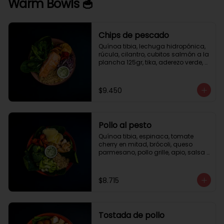
Warm Bowls 🥣
Chips de pescado
Quínoa tibia, lechuga hidropónica, 
rúcula, cilantro, cubitos salmón a la 
plancha 125gr, tika, aderezo verde, 
medio limón.
$9.450
Pollo al pesto
Quínoa tibia, espinaca, tomate 
cherry en mitad, brócoli, queso 
parmesano, pollo grille, apio, salsa 
de pesto.
$8.715
Tostada de pollo