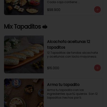
Cada caja contiene: 

1 palmera con chocolate.

$98.900
2 mini croissant jamón queso. 

1 tapadito jamón serrano, queso 
crema y rúcula.

2 galletas de flores. 

Mix Tapaditos 🥪
1 pote de frutas. 

1 mini muffin. 

1 sobre de café.

Estos desayunos no los vendemos 
Alcachofa aceitunas 12
por unidad, desde 10 cajas.
tapaditos
12 Tapaditos de fondos alcachofa 
y aceitunas con lacto mayonesa.
$16.000
Arma tu tapadito
Arma tu tapadito con los 
ingredientes que tú quieras. Son 12 
tapaditos hechos por ti.