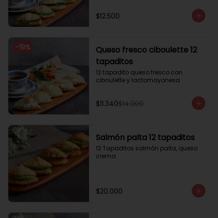
$12.500
-
19
%
Queso fresco ciboulette 12
tapaditos
12 tapadito queso fresco con 
ciboulette y lactomayonesa
$11.340
$14.000
Salmón palta 12 tapaditos
12 Tapaditos salmón palta, queso 
crema.
$20.000