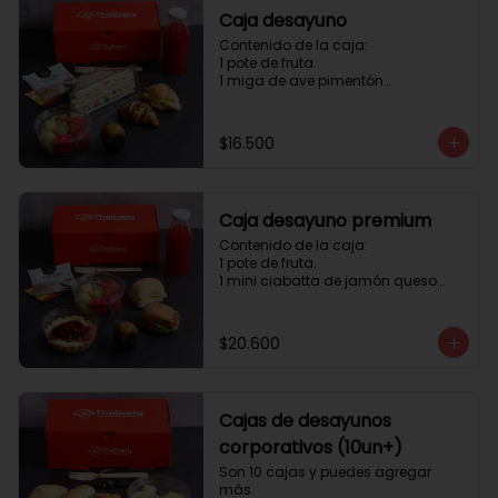
Caja desayuno
Contenido de la caja:

1 pote de fruta.

1 miga de ave pimentón

1 Mini Croissant Jamón Queso

1 mini croissant de chocolate

1 mini muffin

$16.500
1 sobre de té y café 

1 jugo natural
Caja desayuno premium
Contenido de la caja:

1 pote de fruta.

1 mini ciabatta de jamón queso

1 mini ciabatta de pastrami, 
lechuga y tomate.

1 mini muffin

$20.600
1 cheesecake

1 sobre de té y café 

1 jugo natural
Cajas de desayunos
corporativos (10un+)
Son 10 cajas y puedes agregar 
más. 
