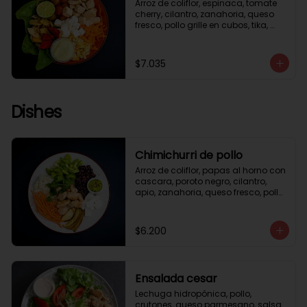
Arroz de coliflor, espinaca, tomate 
cherry, cilantro, zanahoria, queso 
fresco, pollo grille en cubos, tika, 
medio limón, aderezo verde.
$7.035
Dishes
Chimichurri de pollo
Arroz de coliflor, papas al horno con 
cascara, poroto negro, cilantro, 
apio, zanahoria, queso fresco, pollo 
grille en cubos, salsa chimichurri.
$6.200
Ensalada cesar
Lechuga hidropónica, pollo, 
crutones, queso parmesano, salsa 