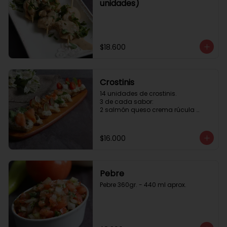
unidades)
$18.600
Crostinis
14 unidades de crostinis. 

3 de cada sabor:

2 salmón queso crema rúcula 
alcaparras.

3 nuez queso crema uva cebolla 
caramelizada y miel.

$16.000
3 camaron queso crema rúcula.

3 tomate cherry queso crema 
queso fresco y albahaca.3 serrano 
queso crema  y lonja de palta.
Pebre
Pebre 360gr. - 440 ml aprox.