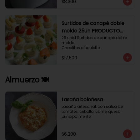
$8.300
Surtidos de canapé doble
molde 25un PRODUCTO
DELICADO .
25 unid Surtidos de canapé doble 
molde.

Choclitos ciboulette

Humus betarraga pepinillo.

$17.500
Tomate aji verde.

Palmito cilantro.

Salmón alcaparras berros.
Almuerzo 🍽️
Lasaña boloñesa
Lasaña artesanal, con salsa de 
tomates, cebolla, carne, queso 
principalmente.
$6.200