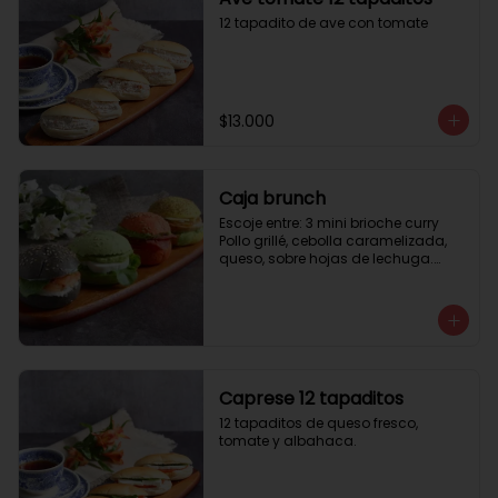
12 tapadito de ave con tomate
$13.000
Caja brunch
Escoje entre: 3 mini brioche curry

Pollo grillé, cebolla caramelizada, 
queso, sobre hojas de lechuga.

3 mini brioche tomate

Pastrami, lactonesa, tomate y palta.

3 mini brioche albahaca.

Quesillo palta, lactonesa sobre 
hojas de lechugas.

3 mini brioche tinta calamar.

Salmon ahumado, queso crema, 
Caprese 12 tapaditos
hojas de rúcula
12 tapaditos de queso fresco, 
tomate y albahaca.