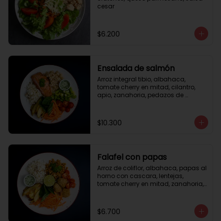
cesar
$6.200
Ensalada de salmón
Arroz integral tibio, albahaca, 
tomate cherry en mitad, cilantro, 
apio, zanahoria, pedazos de 
salmón a la plancha 125gr, 
almendras tostadas, aderezo 
verde, limón.
$10.300
Falafel con papas
Arroz de coliflor, albahaca, papas al 
horno con cascara, lentejas, 
tomate cherry en mitad, zanahoria, 
falafel, semillas de girasol, medio 
limón, aderezo teriyaqui.
$6.700