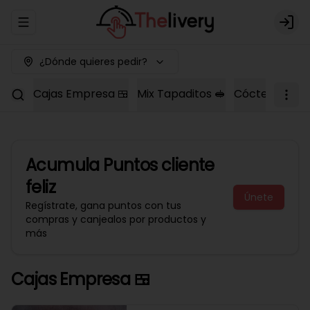
Abrir menu de navegación
Logi
¿Dónde quieres pedir?
Cajas Empresa 🍱
Mix Tapaditos 🥪
Cóctel Dulce 
Acumula
Puntos cliente
feliz
Únete
Regístrate, gana puntos con tus
compras y canjealos por productos y
más
Cajas Empresa 🍱