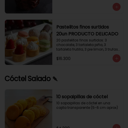
avellanas que potencia su masa 
exquisita. Esponjosa masa de color 
tostado y sabor vainilla que incluye 
una mezcla de frutos secos y un 
toque de cacao y caramelo. 
Relleno de crema de leche con 
Pastelitos finos surtidos
avellanas (15%) y decorado con 
20un PRODUCTO DELICADO
crocanti de avellanas.
20 pastelitos finos surtidos: 3 
chocolate, 3 tartaleta piña, 3 
tartaleta frutilla, 3 pie limon, 3 trufas 
manjar coco, 3 tubos chocolate 
$16.300
crema, 2 macarrones
Cóctel Salado 🍡
10 sopaipillas de cóctel
10 sopaipillas de cóctel en una 
cajita transparente (5-6 cm aprox)