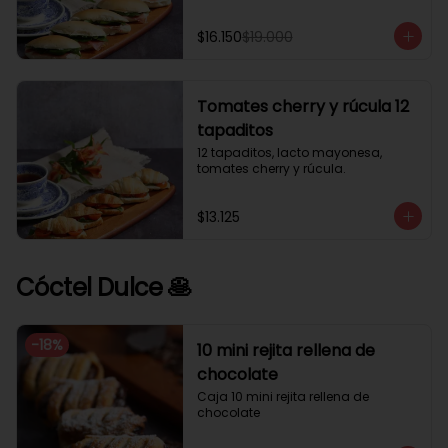
$16.150
$19.000
Tomates cherry y rúcula 12
tapaditos
12 tapaditos, lacto mayonesa, 
tomates cherry y rúcula.
$13.125
Cóctel Dulce 🥞
-
18
%
10 mini rejita rellena de
chocolate
Caja 10 mini rejita rellena de 
chocolate