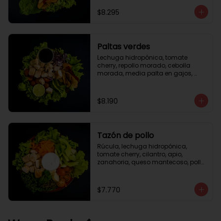
césar
$8.295
Paltas verdes
Lechuga hidropónica, tomate 
cherry, repollo morado, cebolla 
morada, media palta en gajos, 
pollo grille en cubos, medio limón, 
vinagreta balsámica.
$8.190
Tazón de pollo
Rúcula, lechuga hidropónica, 
tomate cherry, cilantro, apio, 
zanahoria, queso mantecoso, pollo 
grille en cubos, aceite de oliva con 
zataar, aderezo césar.
$7.770