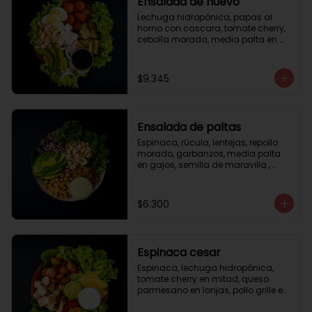
Ensalada de huevo
Lechuga hidropónica, papas al 
horno con cascara, tomate cherry, 
cebolla morada, media palta en 
gajos, queso fresco, huevo duro, 
almendras tostadas, vinagreta 
balsámica.
$9.345
Ensalada de paltas
Espinaca, rúcula, lentejas, repollo 
morado, garbanzos, media palta 
en gajos, semilla de maravilla , 
aderezo verde.
$6.300
Espinaca cesar
Espinaca, lechuga hidropónica, 
tomate cherry en mitad, queso 
parmesano en lonjas, pollo grille en 
cubos, tika, medio limón, aderezo 