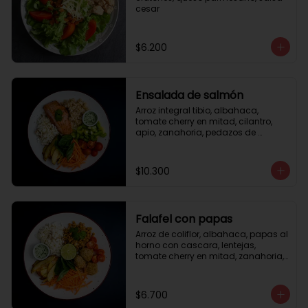
cesar
$6.200
Ensalada de salmón
Arroz integral tibio, albahaca, 
tomate cherry en mitad, cilantro, 
apio, zanahoria, pedazos de 
salmón a la plancha 125gr, 
almendras tostadas, aderezo 
verde, limón.
$10.300
Falafel con papas
Arroz de coliflor, albahaca, papas al 
horno con cascara, lentejas, 
tomate cherry en mitad, zanahoria, 
falafel, semillas de girasol, medio 
limón, aderezo teriyaqui.
$6.700