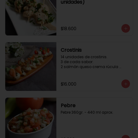
unidades)
$18.600
Crostinis
14 unidades de crostinis. 

3 de cada sabor:

2 salmón queso crema rúcula 
alcaparras.

3 nuez queso crema uva cebolla 
caramelizada y miel.

$16.000
3 camaron queso crema rúcula.

3 tomate cherry queso crema 
queso fresco y albahaca.3 serrano 
queso crema  y lonja de palta.
Pebre
Pebre 360gr. - 440 ml aprox.