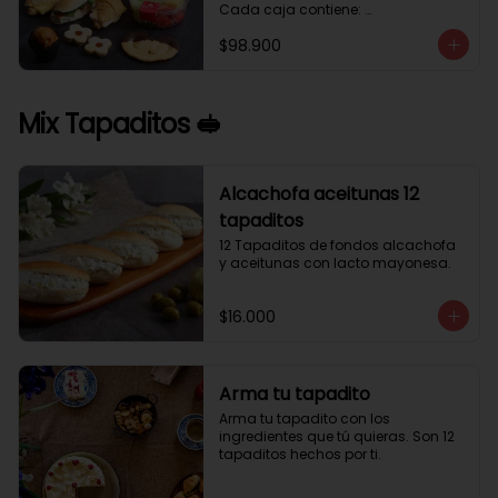
Cada caja contiene: 

1 palmera con chocolate.

$98.900
2 mini croissant jamón queso. 

1 tapadito jamón serrano, queso 
crema y rúcula.

2 galletas de flores. 

Mix Tapaditos 🥪
1 pote de frutas. 

1 mini muffin. 

1 sobre de café.

Estos desayunos no los vendemos 
Alcachofa aceitunas 12
por unidad, desde 10 cajas.
tapaditos
12 Tapaditos de fondos alcachofa 
y aceitunas con lacto mayonesa.
$16.000
Arma tu tapadito
Arma tu tapadito con los 
ingredientes que tú quieras. Son 12 
tapaditos hechos por ti.