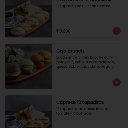
12 tapadito de ave con tomate
$13.000
Caja brunch
Escoje entre: 3 mini brioche curry

Pollo grillé, cebolla caramelizada, 
queso, sobre hojas de lechuga.

3 mini brioche tomate

Pastrami, lactonesa, tomate y palta.

3 mini brioche albahaca.

Quesillo palta, lactonesa sobre 
hojas de lechugas.

3 mini brioche tinta calamar.

Salmon ahumado, queso crema, 
Caprese 12 tapaditos
hojas de rúcula
12 tapaditos de queso fresco, 
tomate y albahaca.