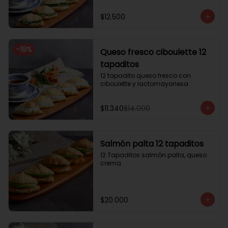
$12.500
-
19
%
Queso fresco ciboulette 12
tapaditos
12 tapadito queso fresco con 
ciboulette y lactomayonesa
$11.340
$14.000
Salmón palta 12 tapaditos
12 Tapaditos salmón palta, queso 
crema.
$20.000