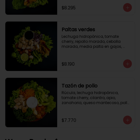
césar
$8.295
Paltas verdes
Lechuga hidropónica, tomate 
cherry, repollo morado, cebolla 
morada, media palta en gajos, 
pollo grille en cubos, medio limón, 
vinagreta balsámica.
$8.190
Tazón de pollo
Rúcula, lechuga hidropónica, 
tomate cherry, cilantro, apio, 
zanahoria, queso mantecoso, pollo 
grille en cubos, aceite de oliva con 
zataar, aderezo césar.
$7.770