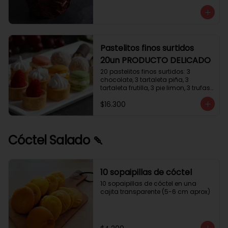
avellanas que potencia su masa 
exquisita. Esponjosa masa de color 
tostado y sabor vainilla que incluye 
una mezcla de frutos secos y un 
toque de cacao y caramelo. 
Relleno de crema de leche con 
Pastelitos finos surtidos
avellanas (15%) y decorado con 
20un PRODUCTO DELICADO
crocanti de avellanas.
20 pastelitos finos surtidos: 3 
chocolate, 3 tartaleta piña, 3 
tartaleta frutilla, 3 pie limon, 3 trufas 
manjar coco, 3 tubos chocolate 
$16.300
crema, 2 macarrones
Cóctel Salado 🍡
10 sopaipillas de cóctel
10 sopaipillas de cóctel en una 
cajita transparente (5-6 cm aprox)