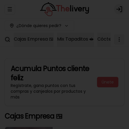
Abrir menu de navegación
Logi
¿Dónde quieres pedir?
Cajas Empresa 🍱
Mix Tapaditos 🥪
Cóctel Dulce 
Acumula
Puntos cliente
feliz
Únete
Regístrate, gana puntos con tus
compras y canjealos por productos y
más
Cajas Empresa 🍱