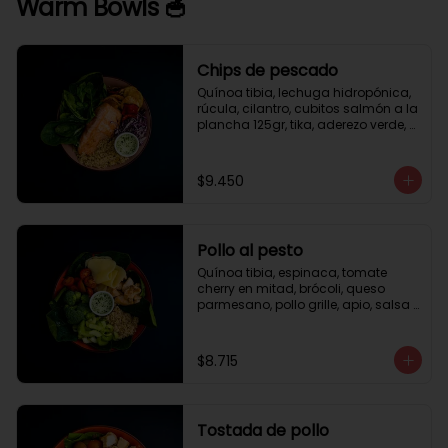
Warm Bowls 🥣
Chips de pescado
Quínoa tibia, lechuga hidropónica, 
rúcula, cilantro, cubitos salmón a la 
plancha 125gr, tika, aderezo verde, 
medio limón.
$9.450
Pollo al pesto
Quínoa tibia, espinaca, tomate 
cherry en mitad, brócoli, queso 
parmesano, pollo grille, apio, salsa 
de pesto.
$8.715
Tostada de pollo