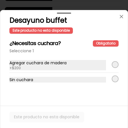
Pollo caliente con miel
Desayuno buffet
Quínoa tibia, espinaca, papas al 
horno con cascara, repollo morado, 
zanahoria, pollo grille en cubos, 
Este producto no esta disponible
sésamo, salsa de miel picante.
¿Necesitas cuchara?
Obligatorio
$6.800
Seleccione 1
Agregar cuchara de madera
Pollo miso
+
$200
arroz integral tibio, espinaca, 
cilantro, repollo morado, zanahoria, 
Sin cuchara
pollo grille en cubos, aderezo de 
jengibre, sésamo y miso.
$5.600
Sandwich 🍔
Este producto no esta disponible