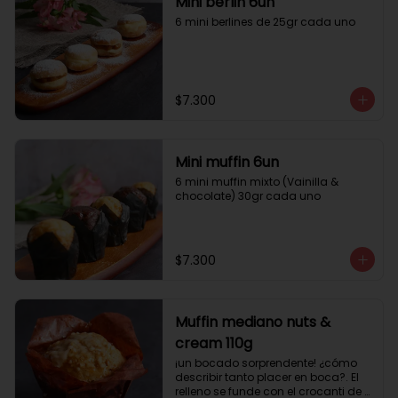
Mini berlin 6un
6 mini berlines de 25gr cada uno
$7.300
Mini muffin 6un
6 mini muffin mixto (Vainilla & 
chocolate) 30gr cada uno
$7.300
Muffin mediano nuts &
cream 110g
¡un bocado sorprendente! ¿cómo 
describir tanto placer en boca?. El 
relleno se funde con el crocanti de 