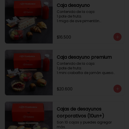
Caja desayuno
Contenido de la caja:

1 pote de fruta.

1 miga de ave pimentón

1 Mini Croissant Jamón Queso

1 mini croissant de chocolate

1 mini muffin

$16.500
1 sobre de té y café 

1 jugo natural
Caja desayuno premium
Contenido de la caja:

1 pote de fruta.

1 mini ciabatta de jamón queso

1 mini ciabatta de pastrami, 
lechuga y tomate.

1 mini muffin

$20.600
1 cheesecake

1 sobre de té y café 

1 jugo natural
Cajas de desayunos
corporativos (10un+)
Son 10 cajas y puedes agregar 
más. 
