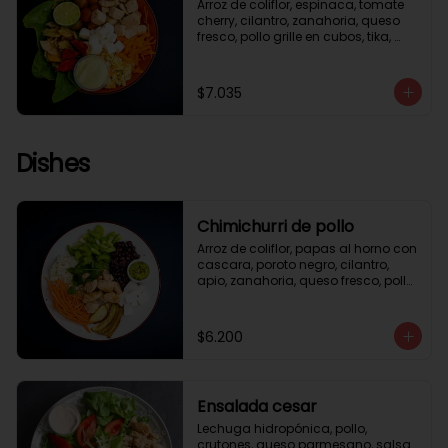
Arroz de coliflor, espinaca, tomate 
cherry, cilantro, zanahoria, queso 
fresco, pollo grille en cubos, tika, 
medio limón, aderezo verde.
$7.035
Dishes
Chimichurri de pollo
Arroz de coliflor, papas al horno con 
cascara, poroto negro, cilantro, 
apio, zanahoria, queso fresco, pollo 
grille en cubos, salsa chimichurri.
$6.200
Ensalada cesar
Lechuga hidropónica, pollo, 
crutones, queso parmesano, salsa 