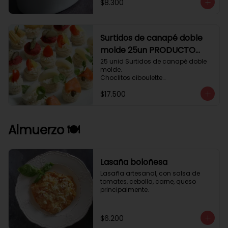
$8.300
Surtidos de canapé doble
molde 25un PRODUCTO
DELICADO .
25 unid Surtidos de canapé doble 
molde.

Choclitos ciboulette

Humus betarraga pepinillo.

$17.500
Tomate aji verde.

Palmito cilantro.

Salmón alcaparras berros.
Almuerzo 🍽️
Lasaña boloñesa
Lasaña artesanal, con salsa de 
tomates, cebolla, carne, queso 
principalmente.
$6.200