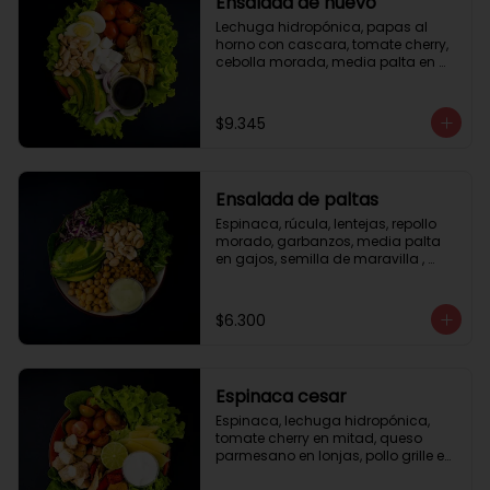
Ensalada de huevo
Lechuga hidropónica, papas al 
horno con cascara, tomate cherry, 
cebolla morada, media palta en 
gajos, queso fresco, huevo duro, 
almendras tostadas, vinagreta 
balsámica.
$9.345
Ensalada de paltas
Espinaca, rúcula, lentejas, repollo 
morado, garbanzos, media palta 
en gajos, semilla de maravilla , 
aderezo verde.
$6.300
Espinaca cesar
Espinaca, lechuga hidropónica, 
tomate cherry en mitad, queso 
parmesano en lonjas, pollo grille en 
cubos, tika, medio limón, aderezo 