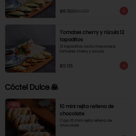
$16.150
$19.000
Tomates cherry y rúcula 12
tapaditos
12 tapaditos, lacto mayonesa, 
tomates cherry y rúcula.
$13.125
Cóctel Dulce 🥞
-
18
%
10 mini rejita rellena de
chocolate
Caja 10 mini rejita rellena de 
chocolate