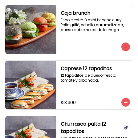
Caja brunch
Escoje entre: 3 mini brioche curry

Pollo grillé, cebolla caramelizada, 
queso, sobre hojas de lechuga.

3 mini brioche tomate

Pastrami, lactonesa, tomate y palta.

3 mini brioche albahaca.

Quesillo palta, lactonesa sobre 
hojas de lechugas.

3 mini brioche tinta calamar.

Salmon ahumado, queso crema, 
Caprese 12 tapaditos
hojas de rúcula
12 tapaditos de queso fresco, 
tomate y albahaca.
$13.300
Churrasco palta 12
tapaditos