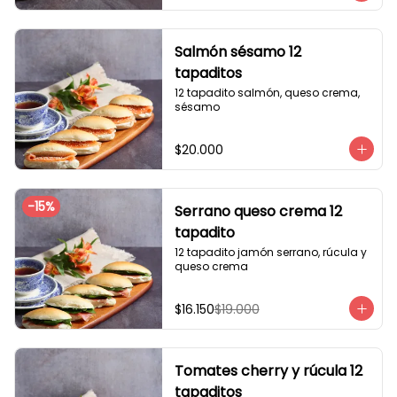
Salmón sésamo 12
tapaditos
12 tapadito salmón, queso crema, 
sésamo
$20.000
-
15
%
Serrano queso crema 12
tapadito
12 tapadito jamón serrano, rúcula y 
queso crema
$16.150
$19.000
Tomates cherry y rúcula 12
tapaditos