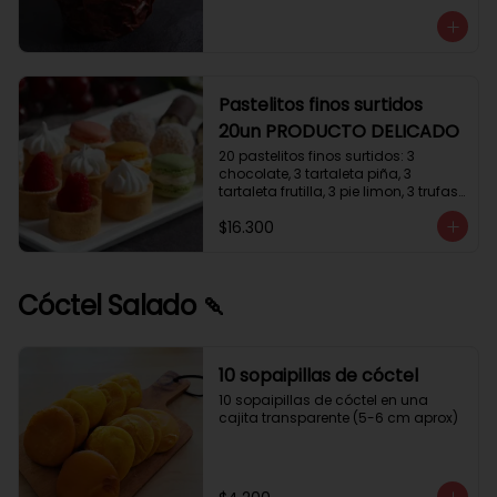
avellanas que potencia su masa 
exquisita. Esponjosa masa de color 
tostado y sabor vainilla que incluye 
una mezcla de frutos secos y un 
toque de cacao y caramelo. 
Relleno de crema de leche con 
Pastelitos finos surtidos
avellanas (15%) y decorado con 
20un PRODUCTO DELICADO
crocanti de avellanas.
20 pastelitos finos surtidos: 3 
chocolate, 3 tartaleta piña, 3 
tartaleta frutilla, 3 pie limon, 3 trufas 
manjar coco, 3 tubos chocolate 
$16.300
crema, 2 macarrones
Cóctel Salado 🍡
10 sopaipillas de cóctel
10 sopaipillas de cóctel en una 
cajita transparente (5-6 cm aprox)