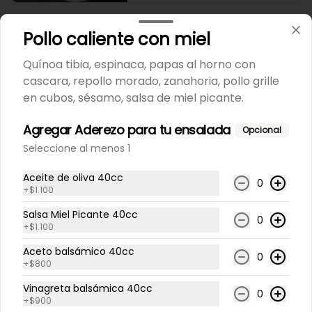
Lasaña salmón espinacas
Pollo caliente con miel
Lasaña artesanal de salmón 
ahumado, salsa bechamel, 
Quínoa tibia, espinaca, papas al horno con
espinaca y quesos.
cascara, repollo morado, zanahoria, pollo grille
en cubos, sésamo, salsa de miel picante.
$6.200
Agregar Aderezo para tu ensalada
Opcional
Seleccione al menos 1
Lasaña vegetariana
Lasaña artesanal con zapallo, 
Aceite de oliva 40cc
0
queso, zapallo italiano, 
+
$1.100
champiñones, espinacas y salsa 
bechamel. Envase de aluminio 
Salsa Miel Picante 40cc
0
350gr
+
$1.100
$6.200
Aceto balsámico 40cc
0
+
$800
Pastel de choclos
Vinagreta balsámica 40cc
0
+
$900
Envase de aluminio 350gr.