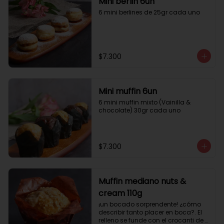
Mini berlin 6un
6 mini berlines de 25gr cada uno
$7.300
Mini muffin 6un
6 mini muffin mixto (Vainilla & 
chocolate) 30gr cada uno
$7.300
Muffin mediano nuts &
cream 110g
¡un bocado sorprendente! ¿cómo 
describir tanto placer en boca?. El 
relleno se funde con el crocanti de 