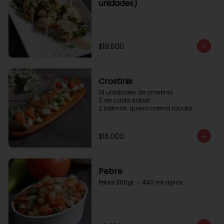
unidades)
$18.600
Crostinis
14 unidades de crostinis. 

3 de cada sabor:

2 salmón queso crema rúcula 
alcaparras.

3 nuez queso crema uva cebolla 
caramelizada y miel.

$16.000
3 camaron queso crema rúcula.

3 tomate cherry queso crema 
queso fresco y albahaca.3 serrano 
queso crema  y lonja de palta.
Pebre
Pebre 360gr. - 440 ml aprox.