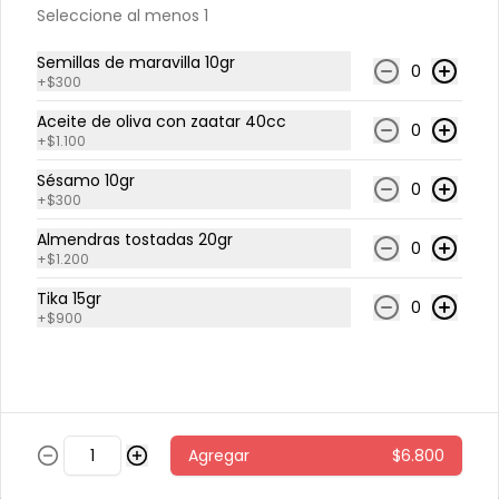
Seleccione al menos 1
Pollo caliente con miel
Semillas de maravilla 10gr
0
Quínoa tibia, espinaca, papas al 
+
$300
horno con cascara, repollo morado, 
zanahoria, pollo grille en cubos, 
Aceite de oliva con zaatar 40cc
0
sésamo, salsa de miel picante.
+
$1.100
$6.800
Sésamo 10gr
0
+
$300
Almendras tostadas 20gr
0
Pollo miso
+
$1.200
arroz integral tibio, espinaca, 
Tika 15gr
cilantro, repollo morado, zanahoria, 
0
pollo grille en cubos, aderezo de 
+
$900
jengibre, sésamo y miso.
$5.600
Sandwich 🍔
Agregar
$6.800