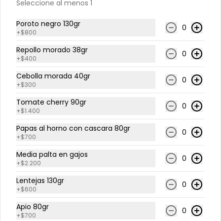
Warm Bowls 🥣
Seleccione al menos 1
Poroto negro 130gr
0
+
$800
Chips de pescado
Quínoa tibia, lechuga hidropónica, 
Repollo morado 38gr
0
rúcula, cilantro, cubitos salmón a la 
+
$400
plancha 125gr, tika, aderezo verde, 
medio limón.
Cebolla morada 40gr
0
+
$300
$9.450
Tomate cherry 90gr
0
+
$1.400
Pollo al pesto
Papas al horno con cascara 80gr
0
Quínoa tibia, espinaca, tomate 
+
$700
cherry en mitad, brócoli, queso 
parmesano, pollo grille, apio, salsa 
Media palta en gajos
0
de pesto.
+
$2.200
$8.715
Lentejas 130gr
0
+
$600
Apio 80gr
0
Tostada de pollo
+
$700