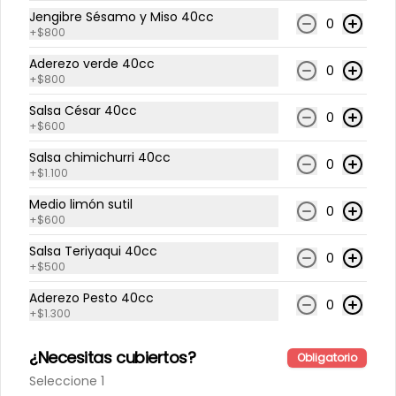
Jengibre Sésamo y Miso 40cc
0
+
$800
Aderezo verde 40cc
$6.200
0
+
$800
Salsa César 40cc
0
Arma tu ensalada
+
$600
Salsa chimichurri 40cc
0
+
$1.100
Arma tú ensalada
Arma a tu pinta
Medio limón sutil
0
+
$600
Salsa Teriyaqui 40cc
0
+
$500
$2.000
Aderezo Pesto 40cc
0
+
$1.300
Salads
¿Necesitas cubiertos?
Obligatorio
Seleccione 1