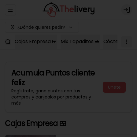
Abrir menu de navegación
Logi
¿Dónde quieres pedir?
Cajas Empresa 🍱
Mix Tapaditos 🥪
Cóctel Dulce 
Acumula
Puntos cliente
feliz
Únete
Regístrate, gana puntos con tus
compras y canjealos por productos y
más
Cajas Empresa 🍱