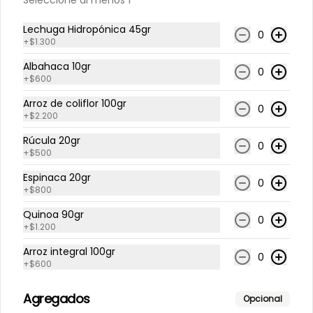
Seleccione al menos 1
césar
$8.295
Lechuga Hidropónica 45gr
0
+
$1.300
Paltas verdes
Albahaca 10gr
0
+
$600
Lechuga hidropónica, tomate 
cherry, repollo morado, cebolla 
Arroz de coliflor 100gr
morada, media palta en gajos, 
0
pollo grille en cubos, medio limón, 
+
$2.200
vinagreta balsámica.
Rúcula 20gr
$8.190
0
+
$500
Espinaca 20gr
0
+
$800
Tazón de pollo
Rúcula, lechuga hidropónica, 
Quinoa 90gr
tomate cherry, cilantro, apio, 
0
+
$1.200
zanahoria, queso mantecoso, pollo 
grille en cubos, aceite de oliva con 
Arroz integral 100gr
zataar, aderezo césar.
0
+
$600
$7.770
Agregados
Opcional