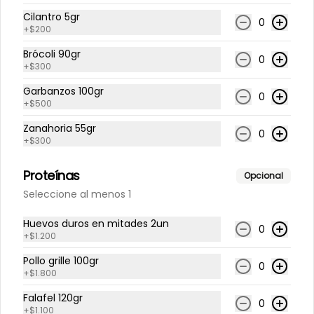
Arroz de coliflor, espinaca, tomate 
cherry, cilantro, zanahoria, queso 
Cilantro 5gr
0
fresco, pollo grille en cubos, tika, 
+
$200
medio limón, aderezo verde.
Brócoli 90gr
0
$7.035
+
$300
Garbanzos 100gr
0
+
$500
Dishes
Zanahoria 55gr
0
+
$300
Chimichurri de pollo
Proteínas
Arroz de coliflor, papas al horno con 
Opcional
cascara, poroto negro, cilantro, 
Seleccione al menos 1
apio, zanahoria, queso fresco, pollo 
grille en cubos, salsa chimichurri.
Huevos duros en mitades 2un
0
$6.200
+
$1.200
Pollo grille 100gr
0
+
$1.800
Ensalada cesar
Falafel 120gr
Lechuga hidropónica, pollo, 
0
+
$1.100
crutones, queso parmesano, salsa 