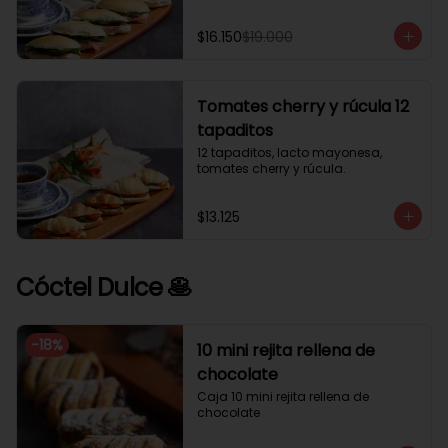
$16.150
$19.000
Tomates cherry y rúcula 12
tapaditos
12 tapaditos, lacto mayonesa, 
tomates cherry y rúcula.
$13.125
Cóctel Dulce 🥞
-
18
%
10 mini rejita rellena de
chocolate
Caja 10 mini rejita rellena de 
chocolate