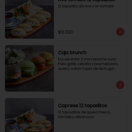
12 tapadito de ave con tomate
$13.000
Caja brunch
Escoje entre: 3 mini brioche curry

Pollo grillé, cebolla caramelizada, 
queso, sobre hojas de lechuga.

3 mini brioche tomate

Pastrami, lactonesa, tomate y palta.

3 mini brioche albahaca.

Quesillo palta, lactonesa sobre 
hojas de lechugas.

3 mini brioche tinta calamar.

Salmon ahumado, queso crema, 
Caprese 12 tapaditos
hojas de rúcula
12 tapaditos de queso fresco, 
tomate y albahaca.