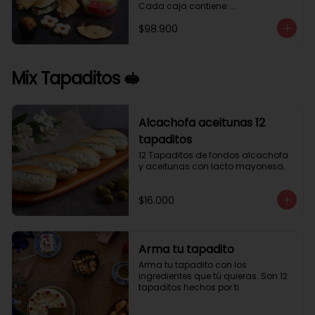
Cada caja contiene: 

1 palmera con chocolate.

$98.900
2 mini croissant jamón queso. 

1 tapadito jamón serrano, queso 
crema y rúcula.

2 galletas de flores. 

Mix Tapaditos 🥪
1 pote de frutas. 

1 mini muffin. 

1 sobre de café.

Estos desayunos no los vendemos 
Alcachofa aceitunas 12
por unidad, desde 10 cajas.
tapaditos
12 Tapaditos de fondos alcachofa 
y aceitunas con lacto mayonesa.
$16.000
Arma tu tapadito
Arma tu tapadito con los 
ingredientes que tú quieras. Son 12 
tapaditos hechos por ti.