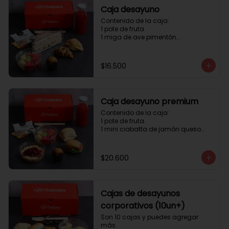
Caja desayuno
Contenido de la caja:

1 pote de fruta.

1 miga de ave pimentón

1 Mini Croissant Jamón Queso

1 mini croissant de chocolate

1 mini muffin

$16.500
1 sobre de té y café 

1 jugo natural
Caja desayuno premium
Contenido de la caja:

1 pote de fruta.

1 mini ciabatta de jamón queso

1 mini ciabatta de pastrami, 
lechuga y tomate.

1 mini muffin

$20.600
1 cheesecake

1 sobre de té y café 

1 jugo natural
Cajas de desayunos
corporativos (10un+)
Son 10 cajas y puedes agregar 
más. 
