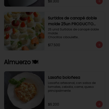
$8.300
Surtidos de canapé doble
molde 25un PRODUCTO
DELICADO .
25 unid Surtidos de canapé doble 
molde.

Choclitos ciboulette

Humus betarraga pepinillo.

$17.500
Tomate aji verde.

Palmito cilantro.

Salmón alcaparras berros.
Almuerzo 🍽️
Lasaña boloñesa
Lasaña artesanal, con salsa de 
tomates, cebolla, carne, queso 
principalmente.
$6.200