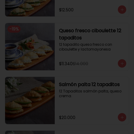
$12.500
-
19
%
Queso fresco ciboulette 12
tapaditos
12 tapadito queso fresco con 
ciboulette y lactomayonesa
$11.340
$14.000
Salmón palta 12 tapaditos
12 Tapaditos salmón palta, queso 
crema.
$20.000