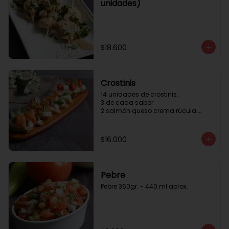
unidades)
$18.600
Crostinis
14 unidades de crostinis. 

3 de cada sabor:

2 salmón queso crema rúcula 
alcaparras.

3 nuez queso crema uva cebolla 
caramelizada y miel.

$16.000
3 camaron queso crema rúcula.

3 tomate cherry queso crema 
queso fresco y albahaca.3 serrano 
queso crema  y lonja de palta.
Pebre
Pebre 360gr. - 440 ml aprox.