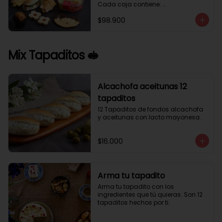
Cada caja contiene: 

1 palmera con chocolate.

$98.900
2 mini croissant jamón queso. 

1 tapadito jamón serrano, queso 
crema y rúcula.

2 galletas de flores. 

Mix Tapaditos 🥪
1 pote de frutas. 

1 mini muffin. 

1 sobre de café.

Estos desayunos no los vendemos 
Alcachofa aceitunas 12
por unidad, desde 10 cajas.
tapaditos
12 Tapaditos de fondos alcachofa 
y aceitunas con lacto mayonesa.
$16.000
Arma tu tapadito
Arma tu tapadito con los 
ingredientes que tú quieras. Son 12 
tapaditos hechos por ti.