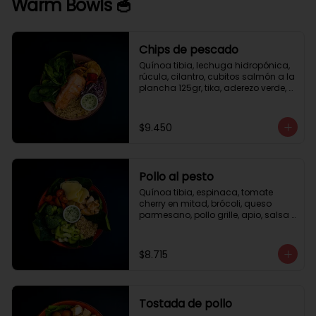
Warm Bowls 🥣
Chips de pescado
Quínoa tibia, lechuga hidropónica, 
rúcula, cilantro, cubitos salmón a la 
plancha 125gr, tika, aderezo verde, 
medio limón.
$9.450
Pollo al pesto
Quínoa tibia, espinaca, tomate 
cherry en mitad, brócoli, queso 
parmesano, pollo grille, apio, salsa 
de pesto.
$8.715
Tostada de pollo