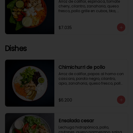
Arroz de coliflor, espinaca, tomate 
cherry, cilantro, zanahoria, queso 
fresco, pollo grille en cubos, tika, 
medio limón, aderezo verde.
$7.035
Dishes
Chimichurri de pollo
Arroz de coliflor, papas al horno con 
cascara, poroto negro, cilantro, 
apio, zanahoria, queso fresco, pollo 
grille en cubos, salsa chimichurri.
$6.200
Ensalada cesar
Lechuga hidropónica, pollo, 
crutones, queso parmesano, salsa 