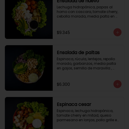
Ensalada de huevo
Lechuga hidropónica, papas al 
horno con cascara, tomate cherry, 
cebolla morada, media palta en 
gajos, queso fresco, huevo duro, 
almendras tostadas, vinagreta 
balsámica.
$9.345
Ensalada de paltas
Espinaca, rúcula, lentejas, repollo 
morado, garbanzos, media palta 
en gajos, semilla de maravilla , 
aderezo verde.
$6.300
Espinaca cesar
Espinaca, lechuga hidropónica, 
tomate cherry en mitad, queso 
parmesano en lonjas, pollo grille en 
cubos, tika, medio limón, aderezo 