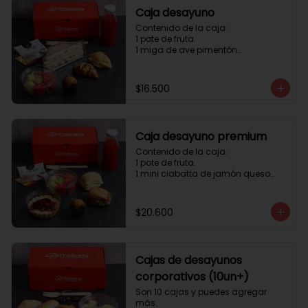
Caja desayuno
Contenido de la caja:

1 pote de fruta.

1 miga de ave pimentón

1 Mini Croissant Jamón Queso

1 mini croissant de chocolate

1 mini muffin

$16.500
1 sobre de té y café 

1 jugo natural
Caja desayuno premium
Contenido de la caja:

1 pote de fruta.

1 mini ciabatta de jamón queso

1 mini ciabatta de pastrami, 
lechuga y tomate.

1 mini muffin

$20.600
1 cheesecake

1 sobre de té y café 

1 jugo natural
Cajas de desayunos
corporativos (10un+)
Son 10 cajas y puedes agregar 
más. 
