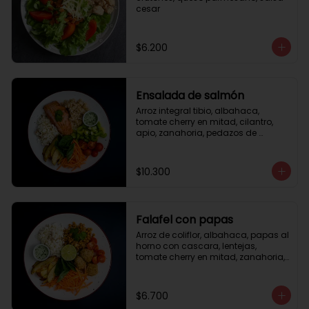
cesar
$6.200
Ensalada de salmón
Arroz integral tibio, albahaca, 
tomate cherry en mitad, cilantro, 
apio, zanahoria, pedazos de 
salmón a la plancha 125gr, 
almendras tostadas, aderezo 
verde, limón.
$10.300
Falafel con papas
Arroz de coliflor, albahaca, papas al 
horno con cascara, lentejas, 
tomate cherry en mitad, zanahoria, 
falafel, semillas de girasol, medio 
limón, aderezo teriyaqui.
$6.700