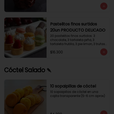
avellanas que potencia su masa 
exquisita. Esponjosa masa de color 
tostado y sabor vainilla que incluye 
una mezcla de frutos secos y un 
toque de cacao y caramelo. 
Relleno de crema de leche con 
Pastelitos finos surtidos
avellanas (15%) y decorado con 
20un PRODUCTO DELICADO
crocanti de avellanas.
20 pastelitos finos surtidos: 3 
chocolate, 3 tartaleta piña, 3 
tartaleta frutilla, 3 pie limon, 3 trufas 
manjar coco, 3 tubos chocolate 
$16.300
crema, 2 macarrones
Cóctel Salado 🍡
10 sopaipillas de cóctel
10 sopaipillas de cóctel en una 
cajita transparente (5-6 cm aprox)