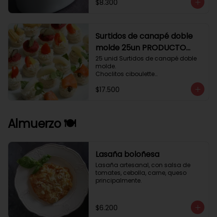
$8.300
Surtidos de canapé doble
molde 25un PRODUCTO
DELICADO .
25 unid Surtidos de canapé doble 
molde.

Choclitos ciboulette

Humus betarraga pepinillo.

$17.500
Tomate aji verde.

Palmito cilantro.

Salmón alcaparras berros.
Almuerzo 🍽️
Lasaña boloñesa
Lasaña artesanal, con salsa de 
tomates, cebolla, carne, queso 
principalmente.
$6.200