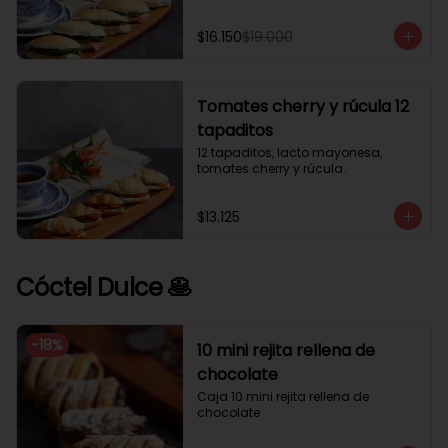
$16.150
$19.000
Tomates cherry y rúcula 12
tapaditos
12 tapaditos, lacto mayonesa, 
tomates cherry y rúcula.
$13.125
Cóctel Dulce 🥞
-
18
%
10 mini rejita rellena de
chocolate
Caja 10 mini rejita rellena de 
chocolate