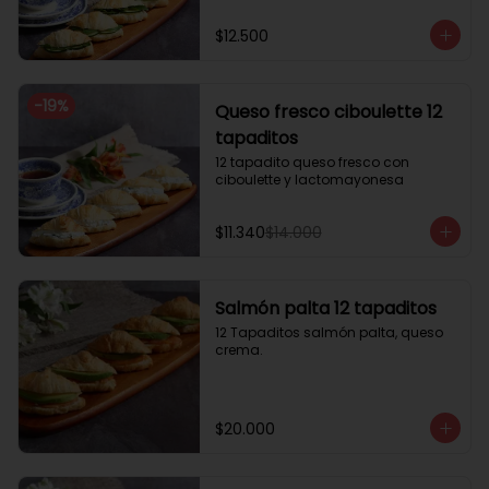
$12.500
-
19
%
Queso fresco ciboulette 12
tapaditos
12 tapadito queso fresco con 
ciboulette y lactomayonesa
$11.340
$14.000
Salmón palta 12 tapaditos
12 Tapaditos salmón palta, queso 
crema.
$20.000