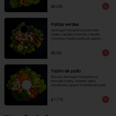
césar
$8.295
Paltas verdes
Lechuga hidropónica, tomate 
cherry, repollo morado, cebolla 
morada, media palta en gajos, 
pollo grille en cubos, medio limón, 
vinagreta balsámica.
$8.190
Tazón de pollo
Rúcula, lechuga hidropónica, 
tomate cherry, cilantro, apio, 
zanahoria, queso mantecoso, pollo 
grille en cubos, aceite de oliva con 
zataar, aderezo césar.
$7.770