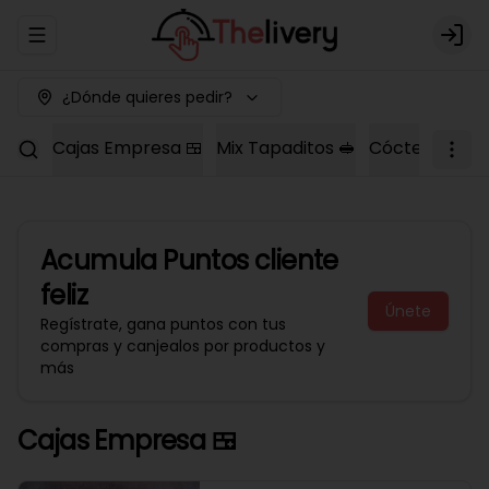
Abrir menu de navegación
Logi
¿Dónde quieres pedir?
Cajas Empresa 🍱
Mix Tapaditos 🥪
Cóctel Dulce 
Acumula
Puntos cliente
feliz
Únete
Regístrate, gana puntos con tus
compras y canjealos por productos y
más
Cajas Empresa 🍱