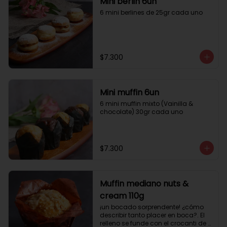
Mini berlin 6un
6 mini berlines de 25gr cada uno
$7.300
Mini muffin 6un
6 mini muffin mixto (Vainilla & 
chocolate) 30gr cada uno
$7.300
Muffin mediano nuts &
cream 110g
¡un bocado sorprendente! ¿cómo 
describir tanto placer en boca?. El 
relleno se funde con el crocanti de 