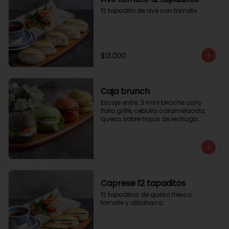
12 tapadito de ave con tomate
$13.000
Caja brunch
Escoje entre: 3 mini brioche curry

Pollo grillé, cebolla caramelizada, 
queso, sobre hojas de lechuga.

3 mini brioche tomate

Pastrami, lactonesa, tomate y palta.

3 mini brioche albahaca.

Quesillo palta, lactonesa sobre 
hojas de lechugas.

3 mini brioche tinta calamar.

Salmon ahumado, queso crema, 
Caprese 12 tapaditos
hojas de rúcula
12 tapaditos de queso fresco, 
tomate y albahaca.