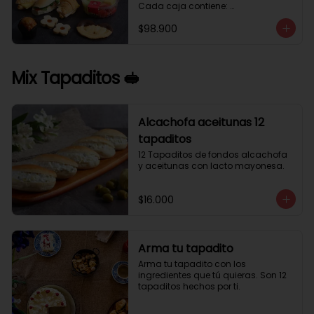
Cada caja contiene: 

1 palmera con chocolate.

$98.900
2 mini croissant jamón queso. 

1 tapadito jamón serrano, queso 
crema y rúcula.

2 galletas de flores. 

Mix Tapaditos 🥪
1 pote de frutas. 

1 mini muffin. 

1 sobre de café.

Estos desayunos no los vendemos 
Alcachofa aceitunas 12
por unidad, desde 10 cajas.
tapaditos
12 Tapaditos de fondos alcachofa 
y aceitunas con lacto mayonesa.
$16.000
Arma tu tapadito
Arma tu tapadito con los 
ingredientes que tú quieras. Son 12 
tapaditos hechos por ti.