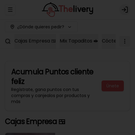
Abrir menu de navegación
Logi
¿Dónde quieres pedir?
Cajas Empresa 🍱
Mix Tapaditos 🥪
Cóctel Dulce 
Acumula
Puntos cliente
feliz
Únete
Regístrate, gana puntos con tus
compras y canjealos por productos y
más
Cajas Empresa 🍱