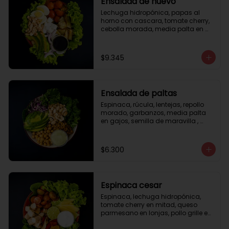
Ensalada de huevo
Lechuga hidropónica, papas al 
horno con cascara, tomate cherry, 
cebolla morada, media palta en 
gajos, queso fresco, huevo duro, 
almendras tostadas, vinagreta 
balsámica.
$9.345
Ensalada de paltas
Espinaca, rúcula, lentejas, repollo 
morado, garbanzos, media palta 
en gajos, semilla de maravilla , 
aderezo verde.
$6.300
Espinaca cesar
Espinaca, lechuga hidropónica, 
tomate cherry en mitad, queso 
parmesano en lonjas, pollo grille en 
cubos, tika, medio limón, aderezo 