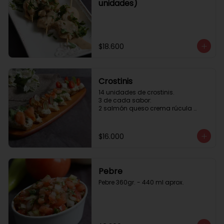
unidades)
$18.600
Crostinis
14 unidades de crostinis. 

3 de cada sabor:

2 salmón queso crema rúcula 
alcaparras.

3 nuez queso crema uva cebolla 
caramelizada y miel.

$16.000
3 camaron queso crema rúcula.

3 tomate cherry queso crema 
queso fresco y albahaca.3 serrano 
queso crema  y lonja de palta.
Pebre
Pebre 360gr. - 440 ml aprox.