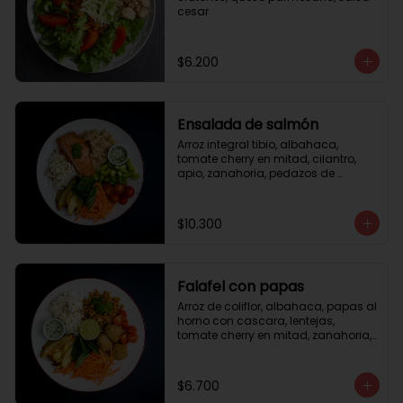
cesar
$6.200
Ensalada de salmón
Arroz integral tibio, albahaca, 
tomate cherry en mitad, cilantro, 
apio, zanahoria, pedazos de 
salmón a la plancha 125gr, 
almendras tostadas, aderezo 
verde, limón.
$10.300
Falafel con papas
Arroz de coliflor, albahaca, papas al 
horno con cascara, lentejas, 
tomate cherry en mitad, zanahoria, 
falafel, semillas de girasol, medio 
limón, aderezo teriyaqui.
$6.700