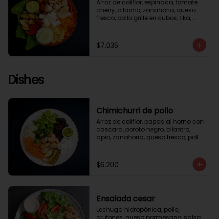
Arroz de coliflor, espinaca, tomate 
cherry, cilantro, zanahoria, queso 
fresco, pollo grille en cubos, tika, 
medio limón, aderezo verde.
$7.035
Dishes
Chimichurri de pollo
Arroz de coliflor, papas al horno con 
cascara, poroto negro, cilantro, 
apio, zanahoria, queso fresco, pollo 
grille en cubos, salsa chimichurri.
$6.200
Ensalada cesar
Lechuga hidropónica, pollo, 
crutones, queso parmesano, salsa 