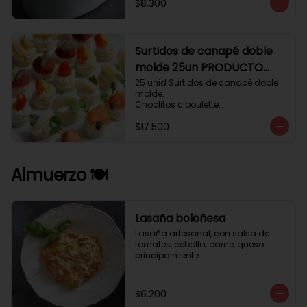
$8.300
Surtidos de canapé doble
molde 25un PRODUCTO
DELICADO .
25 unid Surtidos de canapé doble 
molde.

Choclitos ciboulette

Humus betarraga pepinillo.

$17.500
Tomate aji verde.

Palmito cilantro.

Salmón alcaparras berros.
Almuerzo 🍽️
Lasaña boloñesa
Lasaña artesanal, con salsa de 
tomates, cebolla, carne, queso 
principalmente.
$6.200