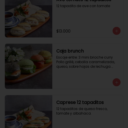
12 tapadito de ave con tomate
$13.000
Caja brunch
Escoje entre: 3 mini brioche curry

Pollo grillé, cebolla caramelizada, 
queso, sobre hojas de lechuga.

3 mini brioche tomate

Pastrami, lactonesa, tomate y palta.

3 mini brioche albahaca.

Quesillo palta, lactonesa sobre 
hojas de lechugas.

3 mini brioche tinta calamar.

Salmon ahumado, queso crema, 
Caprese 12 tapaditos
hojas de rúcula
12 tapaditos de queso fresco, 
tomate y albahaca.