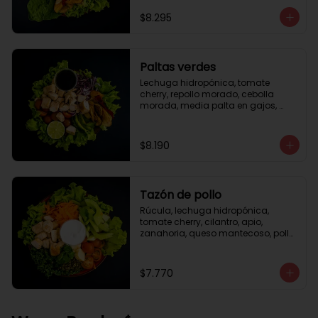
césar
$8.295
Paltas verdes
Lechuga hidropónica, tomate 
cherry, repollo morado, cebolla 
morada, media palta en gajos, 
pollo grille en cubos, medio limón, 
vinagreta balsámica.
$8.190
Tazón de pollo
Rúcula, lechuga hidropónica, 
tomate cherry, cilantro, apio, 
zanahoria, queso mantecoso, pollo 
grille en cubos, aceite de oliva con 
zataar, aderezo césar.
$7.770