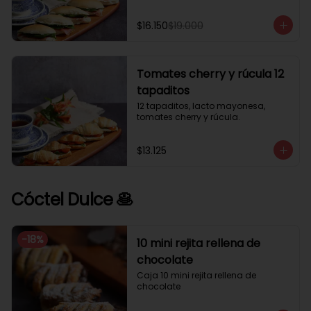
$16.150
$19.000
Tomates cherry y rúcula 12
tapaditos
12 tapaditos, lacto mayonesa, 
tomates cherry y rúcula.
$13.125
Cóctel Dulce 🥞
-
18
%
10 mini rejita rellena de
chocolate
Caja 10 mini rejita rellena de 
chocolate