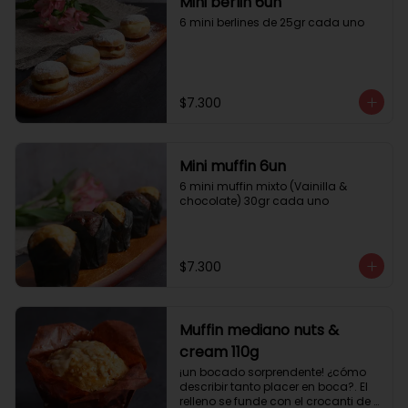
Mini berlin 6un
6 mini berlines de 25gr cada uno
$7.300
Mini muffin 6un
6 mini muffin mixto (Vainilla & 
chocolate) 30gr cada uno
$7.300
Muffin mediano nuts &
cream 110g
¡un bocado sorprendente! ¿cómo 
describir tanto placer en boca?. El 
relleno se funde con el crocanti de 