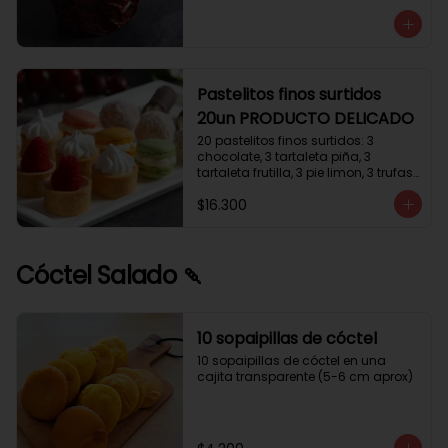
avellanas que potencia su masa 
exquisita. Esponjosa masa de color 
tostado y sabor vainilla que incluye 
una mezcla de frutos secos y un 
toque de cacao y caramelo. 
Relleno de crema de leche con 
Pastelitos finos surtidos
avellanas (15%) y decorado con 
20un PRODUCTO DELICADO
crocanti de avellanas.
20 pastelitos finos surtidos: 3 
chocolate, 3 tartaleta piña, 3 
tartaleta frutilla, 3 pie limon, 3 trufas 
manjar coco, 3 tubos chocolate 
$16.300
crema, 2 macarrones
Cóctel Salado 🍡
10 sopaipillas de cóctel
10 sopaipillas de cóctel en una 
cajita transparente (5-6 cm aprox)