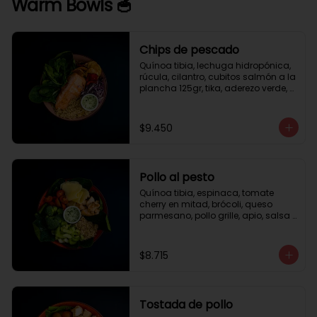
Warm Bowls 🥣
Chips de pescado
Quínoa tibia, lechuga hidropónica, 
rúcula, cilantro, cubitos salmón a la 
plancha 125gr, tika, aderezo verde, 
medio limón.
$9.450
Pollo al pesto
Quínoa tibia, espinaca, tomate 
cherry en mitad, brócoli, queso 
parmesano, pollo grille, apio, salsa 
de pesto.
$8.715
Tostada de pollo