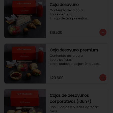
Caja desayuno
Contenido de la caja:

1 pote de fruta.

1 miga de ave pimentón

1 Mini Croissant Jamón Queso

1 mini croissant de chocolate

1 mini muffin

$16.500
1 sobre de té y café 

1 jugo natural
Caja desayuno premium
Contenido de la caja:

1 pote de fruta.

1 mini ciabatta de jamón queso

1 mini ciabatta de pastrami, 
lechuga y tomate.

1 mini muffin

$20.600
1 cheesecake

1 sobre de té y café 

1 jugo natural
Cajas de desayunos
corporativos (10un+)
Son 10 cajas y puedes agregar 
más. 
