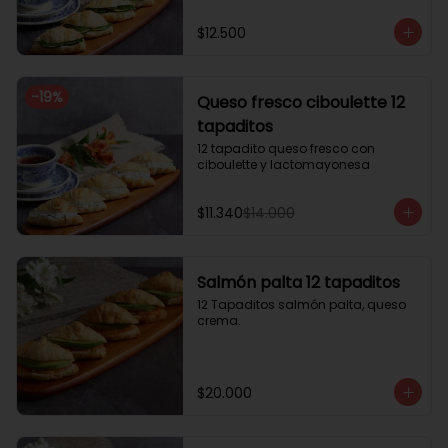
$12.500
-
19
%
Queso fresco ciboulette 12
tapaditos
12 tapadito queso fresco con 
ciboulette y lactomayonesa
$11.340
$14.000
Salmón palta 12 tapaditos
12 Tapaditos salmón palta, queso 
crema.
$20.000