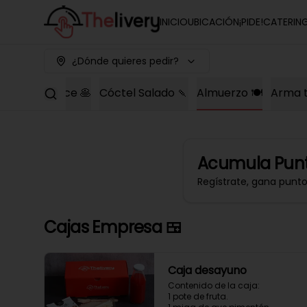
INICIO
UBICACIÓN
¡PIDE!
CATERIN
¿Dónde quieres pedir?
Cóctel Dulce 🥞
Cóctel Salado 🍡
Almuerzo 🍽️
Arma t
Acumula
Punt
Regístrate, gana punt
Cajas Empresa 🍱
Caja desayuno
Contenido de la caja:

1 pote de fruta.
