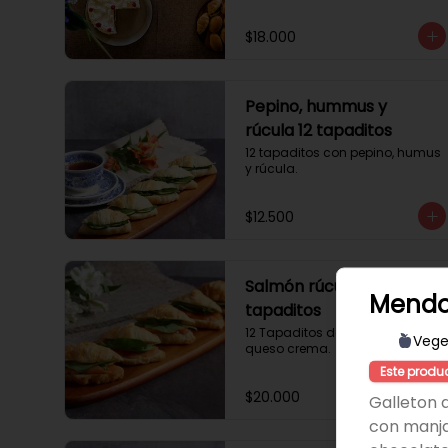
$18.000
Pepino, hummus y
rúcula 12 tapaditos
12 tapaditos con pepino, humus 
y rúcula.
$12.500
Salmón rúcula 12
Mendo
tapaditos
12 Tapaditos de salmón rúcula, 
Vege
queso crema.
Este produ
$20.000
Galleton 
con manj