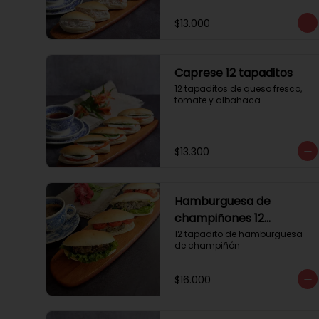
$13.000
Caprese 12 tapaditos
12 tapaditos de queso fresco, 
tomate y albahaca.
$13.300
Hamburguesa de
champiñones 12
tapaditos
12 tapadito de hamburguesa 
de champiñón
$16.000