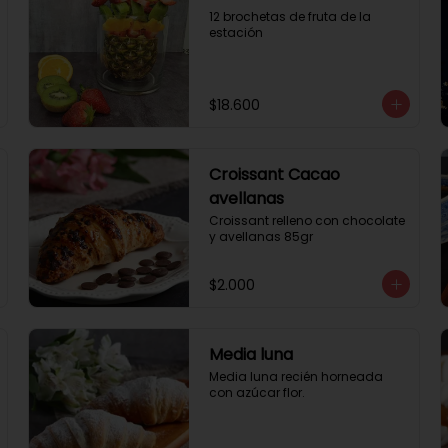
12 brochetas de fruta de la 
estación
$18.600
Croissant Cacao
avellanas
Croissant relleno con chocolate 
y avellanas 85gr
$2.000
Media luna
Media luna recién horneada 
con azúcar flor.