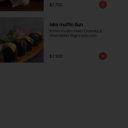
$2.700
Mini muffin 6un
6 mini muffin mixto (Vainilla & 
chocolate) 30gr cada uno
$7.300