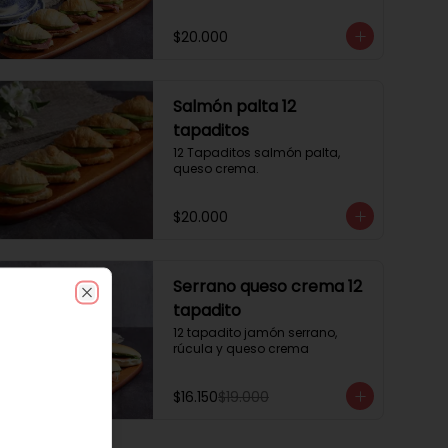
$20.000
Salmón palta 12
tapaditos
12 Tapaditos salmón palta, 
queso crema.
$20.000
-
15
%
Serrano queso crema 12
tapadito
Close
12 tapadito jamón serrano, 
rúcula y queso crema
$16.150
$19.000