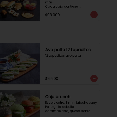
más. 

Cada caja contiene: 

1 palmera con chocolate.

$98.900
2 mini croissant jamón queso. 

1 tapadito jamón serrano, 
queso crema y rúcula.

2 galletas de flores. 

1 pote de frutas. 

1 mini muffin. 

1 sobre de café.

Estos desayunos no los 
Ave palta 12 tapaditos
vendemos por unidad, desde 10 
12 tapaditos ave palta
cajas.
$16.500
Caja brunch
Escoje entre: 3 mini brioche curry

Pollo grillé, cebolla 
caramelizada, queso, sobre 
hojas de lechuga.
