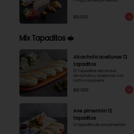
1 miga de ave pimentón

1 Mini Croissant Jamón Queso

1 mini croissant de chocolate

1 mini muffin

$16.500
1 sobre de té y café 

1 jugo natural
Mix Tapaditos 🥪
Alcachofa aceitunas 12
tapaditos
12 Tapaditos de fondos 
alcachofa y aceitunas con 
lacto mayonesa.
$16.000
Ave pimentón 12
tapaditos
12 tapadito de ave pimentón