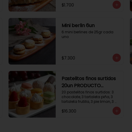
$1.700
Mini berlin 6un
6 mini berlines de 25gr cada 
uno
$7.300
Pastelitos finos surtidos
20un PRODUCTO
DELICADO
20 pastelitos finos surtidos: 3 
chocolate, 3 tartaleta piña, 3 
tartaleta frutilla, 3 pie limon, 3 
trufas manjar coco, 3 tubos 
$16.300
chocolate crema, 2 
macarrones