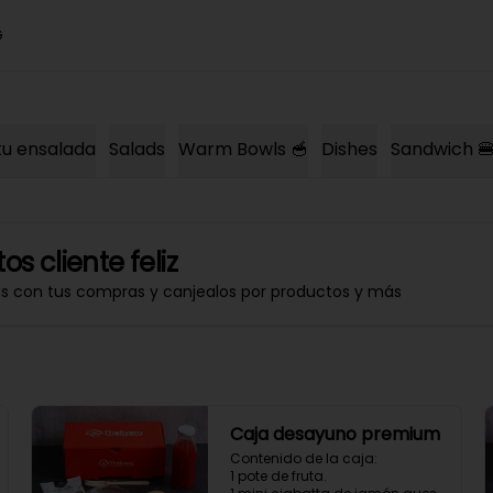
G
u ensalada
Salads
Warm Bowls 🥣
Dishes
Sandwich 
os cliente feliz
os con tus compras y canjealos por productos y más
Caja desayuno premium
Contenido de la caja:

1 pote de fruta.
