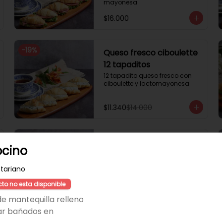
mayonesa
$16.000
-
19
%
Queso fresco ciboulette
12 tapaditos
12 tapadito queso fresco con 
ciboulette y lactomayonesa
$11.340
$14.000
Salmón sésamo 12
cino
tapaditos
12 tapadito salmón, queso 
tariano
crema, sésamo
cto no esta disponible
$20.000
de mantequilla relleno
ar bañados en