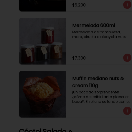
$6.200
Mermelada 600ml
Mermelada de frambuesa, 
mora, ciruela o alcayota nuez.
$7.300
Muffin mediano nuts &
cream 110g
¡un bocado sorprendente! 
¿cómo describir tanto placer en 
boca?. El relleno se funde con el 
crocanti de avellanas que 
potencia su masa exquisita. 
Esponjosa masa de color 
tostado y sabor vainilla que 
incluye una mezcla de frutos 
Cóctel Salado 🍡
secos y un toque de cacao y 