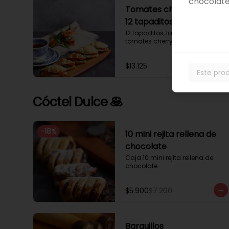
chocolate
Tomates cherry y rúcula
12 tapaditos
12 tapaditos, lacto mayonesa, 
tomates cherry y rúcula.
$13.125
Este pro
Cóctel Dulce 🥞
-
18
%
10 mini rejita rellena de
chocolate
Caja 10 mini rejita rellena de 
chocolate
$5.900
$7.200
Barquillos