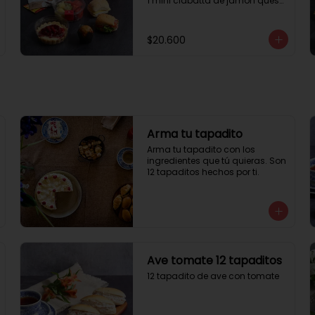
1 mini ciabatta de jamón queso

1 mini ciabatta de pastrami, 
lechuga y tomate.

1 mini muffin

$20.600
1 cheesecake

1 sobre de té y café 

1 jugo natural
Arma tu tapadito
Arma tu tapadito con los 
ingredientes que tú quieras. Son 
12 tapaditos hechos por ti.
Ave tomate 12 tapaditos
12 tapadito de ave con tomate