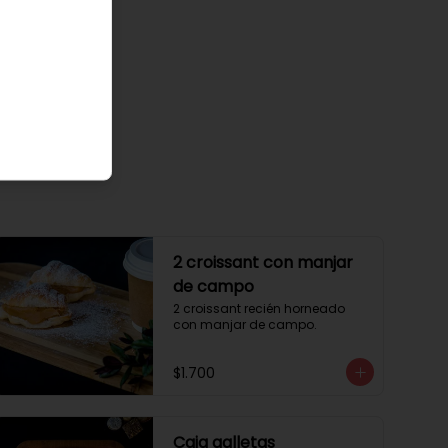
2 croissant con manjar
de campo
2 croissant recién horneado 
con manjar de campo.
$1.700
Caja galletas