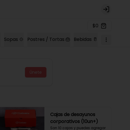
Login
$0

Sopas 🍲
Postres / Tortas 🎂
Bebidas 🥛
Únete
Cajas de desayunos
corporativos (10un+)
Son 10 cajas y puedes agregar 