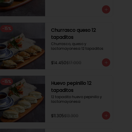
3 mini brioche tomate

Pastrami, lactonesa, tomate y 
palta.

3 mini brioche albahaca.

Quesillo palta, lactonesa sobre 
hojas de lechugas.

-
15
%
Churrasco queso 12
3 mini brioche tinta calamar.

Salmon ahumado, queso 
tapaditos
crema, hojas de rúcula
Churrasco, queso y 
lactomayonesa 12 tapaditos
$14.450
$17.000
-
15
%
Huevo pepinillo 12
tapaditos
12 tapadito huevo pepinillo y 
lactomayonesa
$11.305
$13.300