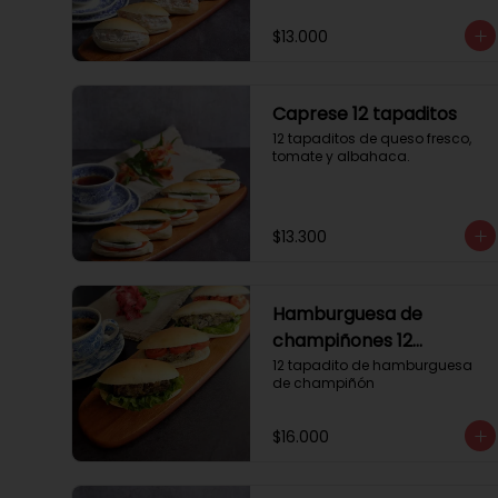
$13.000
Caprese 12 tapaditos
12 tapaditos de queso fresco, 
tomate y albahaca.
$13.300
Hamburguesa de
champiñones 12
tapaditos
12 tapadito de hamburguesa 
de champiñón
$16.000