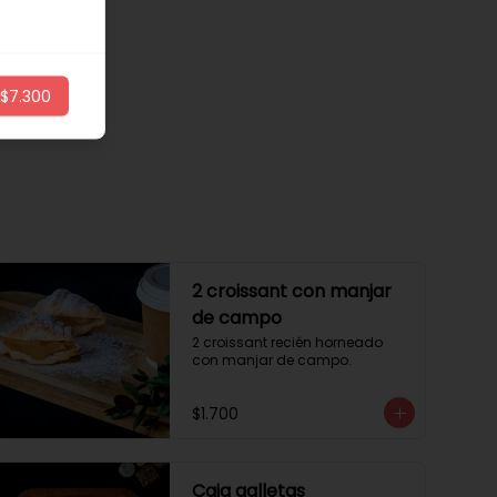
$7.300
2 croissant con manjar
de campo
2 croissant recién horneado 
con manjar de campo.
$1.700
Caja galletas