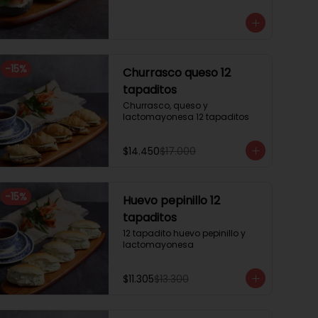
3 mini brioche tomate

Pastrami, lactonesa, tomate y 
palta.

3 mini brioche albahaca.

Quesillo palta, lactonesa sobre 
hojas de lechugas.

-
15
%
Churrasco queso 12
3 mini brioche tinta calamar.

Salmon ahumado, queso 
tapaditos
crema, hojas de rúcula
Churrasco, queso y 
lactomayonesa 12 tapaditos
$14.450
$17.000
-
15
%
Huevo pepinillo 12
tapaditos
12 tapadito huevo pepinillo y 
lactomayonesa
$11.305
$13.300