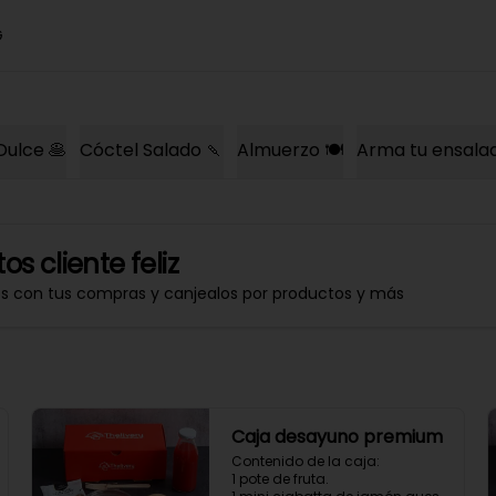
G
Dulce 🥞
Cóctel Salado 🍡
Almuerzo 🍽️
Arma tu ensala
os cliente feliz
os con tus compras y canjealos por productos y más
Caja desayuno premium
Contenido de la caja:

1 pote de fruta.
