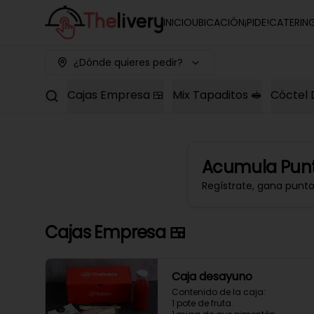
INICIO
UBICACIÓN
¡PIDE!
CATERIN
¿Dónde quieres pedir?
Cajas Empresa 🍱
Mix Tapaditos 🥪
Cóctel 
Acumula
Punt
Regístrate, gana punt
Cajas Empresa 🍱
Caja desayuno
Contenido de la caja:

1 pote de fruta.
