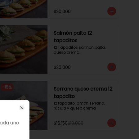
$20.000
Salmón palta 12
tapaditos
12 Tapaditos salmón palta, 
queso crema.
$20.000
-
15
%
Serrano queso crema 12
tapadito
12 tapadito jamón serrano, 
rúcula y queso crema
Close
cada uno
$16.150
$19.000