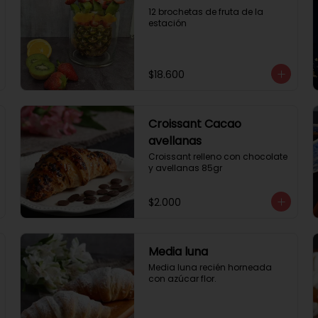
12 brochetas de fruta de la 
estación
$18.600
Croissant Cacao
avellanas
Croissant relleno con chocolate 
y avellanas 85gr
$2.000
Media luna
Media luna recién horneada 
con azúcar flor.