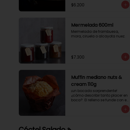
$6.200
Mermelada 600ml
Mermelada de frambuesa, 
mora, ciruela o alcayota nuez.
$7.300
Muffin mediano nuts &
cream 110g
¡un bocado sorprendente! 
¿cómo describir tanto placer en 
boca?. El relleno se funde con el 
crocanti de avellanas que 
potencia su masa exquisita. 
Esponjosa masa de color 
tostado y sabor vainilla que 
incluye una mezcla de frutos 
Cóctel Salado 🍡
secos y un toque de cacao y 