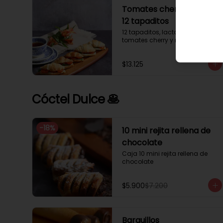
Tomates cherry y rúcula
12 tapaditos
12 tapaditos, lacto mayonesa, 
tomates cherry y rúcula.
$13.125
Cóctel Dulce 🥞
-
18
%
10 mini rejita rellena de
chocolate
Caja 10 mini rejita rellena de 
chocolate
$5.900
$7.200
Barquillos