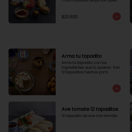
1 mini ciabatta de jamón queso

1 mini ciabatta de pastrami, 
lechuga y tomate.

1 mini muffin

$20.600
1 cheesecake

1 sobre de té y café 

1 jugo natural
Arma tu tapadito
Arma tu tapadito con los 
ingredientes que tú quieras. Son 
12 tapaditos hechos por ti.
Ave tomate 12 tapaditos
12 tapadito de ave con tomate