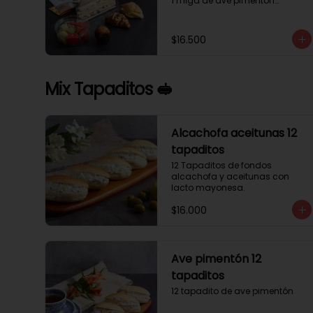
1 miga de ave pimentón

1 Mini Croissant Jamón Queso

1 mini croissant de chocolate

1 mini muffin

$16.500
1 sobre de té y café 

1 jugo natural
Mix Tapaditos 🥪
Alcachofa aceitunas 12
tapaditos
12 Tapaditos de fondos 
alcachofa y aceitunas con 
lacto mayonesa.
$16.000
Ave pimentón 12
tapaditos
12 tapadito de ave pimentón