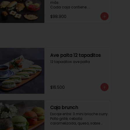
más. 

Cada caja contiene: 

1 palmera con chocolate.

$98.900
2 mini croissant jamón queso. 

1 tapadito jamón serrano, 
queso crema y rúcula.

2 galletas de flores. 

1 pote de frutas. 

1 mini muffin. 

1 sobre de café.

Estos desayunos no los 
Ave palta 12 tapaditos
vendemos por unidad, desde 10 
12 tapaditos ave palta
cajas.
$16.500
Caja brunch
Escoje entre: 3 mini brioche curry

Pollo grillé, cebolla 
caramelizada, queso, sobre 
hojas de lechuga.
