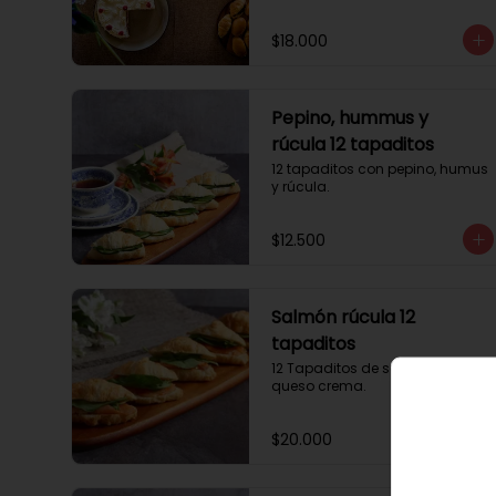
$18.000
Pepino, hummus y
rúcula 12 tapaditos
12 tapaditos con pepino, humus 
y rúcula.
$12.500
Salmón rúcula 12
tapaditos
12 Tapaditos de salmón rúcula, 
queso crema.
$20.000