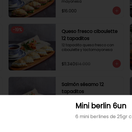
mayonesa
$16.000
-
19
%
Queso fresco ciboulette
12 tapaditos
12 tapadito queso fresco con 
ciboulette y lactomayonesa
$11.340
$14.000
Salmón sésamo 12
tapaditos
12 tapadito salmón, queso 
crema, sésamo
Mini berlin 6un
6 mini berlines de 25gr 
$20.000