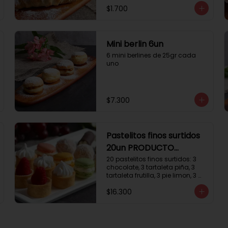
$1.700
Mini berlin 6un
6 mini berlines de 25gr cada 
uno
$7.300
Pastelitos finos surtidos
20un PRODUCTO
DELICADO
20 pastelitos finos surtidos: 3 
chocolate, 3 tartaleta piña, 3 
tartaleta frutilla, 3 pie limon, 3 
trufas manjar coco, 3 tubos 
$16.300
chocolate crema, 2 
macarrones