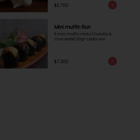
$2.700
Mini muffin 6un
6 mini muffin mixto (Vainilla & 
chocolate) 30gr cada uno
$7.300