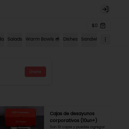
Login
$0
da
Salads
Warm Bowls 🥣
Dishes
Sandwich 🍔
Sopas 
Únete
Cajas de desayunos
corporativos (10un+)
Son 10 cajas y puedes agregar 