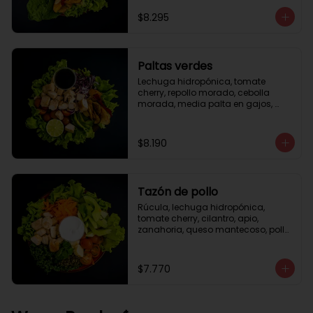
césar
$8.295
Paltas verdes
Lechuga hidropónica, tomate 
cherry, repollo morado, cebolla 
morada, media palta en gajos, 
pollo grille en cubos, medio limón, 
vinagreta balsámica.
$8.190
Tazón de pollo
Rúcula, lechuga hidropónica, 
tomate cherry, cilantro, apio, 
zanahoria, queso mantecoso, pollo 
grille en cubos, aceite de oliva con 
zataar, aderezo césar.
$7.770