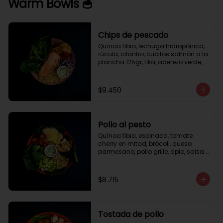
Warm Bowls 🥣
Chips de pescado
Quínoa tibia, lechuga hidropónica, 
rúcula, cilantro, cubitos salmón a la 
plancha 125gr, tika, aderezo verde, 
medio limón.
$9.450
Pollo al pesto
Quínoa tibia, espinaca, tomate 
cherry en mitad, brócoli, queso 
parmesano, pollo grille, apio, salsa 
de pesto.
$8.715
Tostada de pollo