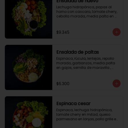
Ensalada de huevo
Lechuga hidropónica, papas al 
horno con cascara, tomate cherry, 
cebolla morada, media palta en 
gajos, queso fresco, huevo duro, 
almendras tostadas, vinagreta 
balsámica.
$9.345
Ensalada de paltas
Espinaca, rúcula, lentejas, repollo 
morado, garbanzos, media palta 
en gajos, semilla de maravilla , 
aderezo verde.
$6.300
Espinaca cesar
Espinaca, lechuga hidropónica, 
tomate cherry en mitad, queso 
parmesano en lonjas, pollo grille en 
cubos, tika, medio limón, aderezo 