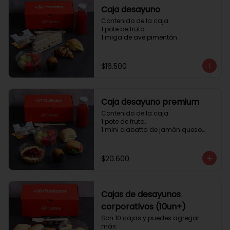
Caja desayuno
Contenido de la caja:

1 pote de fruta.

1 miga de ave pimentón

1 Mini Croissant Jamón Queso

1 mini croissant de chocolate

1 mini muffin

$16.500
1 sobre de té y café 

1 jugo natural
Caja desayuno premium
Contenido de la caja:

1 pote de fruta.

1 mini ciabatta de jamón queso

1 mini ciabatta de pastrami, 
lechuga y tomate.

1 mini muffin

$20.600
1 cheesecake

1 sobre de té y café 

1 jugo natural
Cajas de desayunos
corporativos (10un+)
Son 10 cajas y puedes agregar 
más. 
