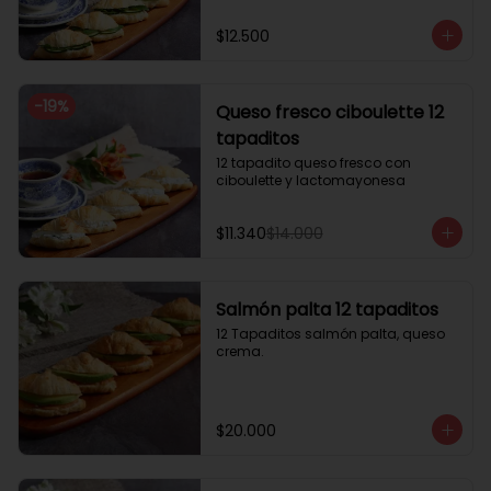
$12.500
-
19
%
Queso fresco ciboulette 12
tapaditos
12 tapadito queso fresco con 
ciboulette y lactomayonesa
$11.340
$14.000
Salmón palta 12 tapaditos
12 Tapaditos salmón palta, queso 
crema.
$20.000