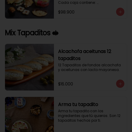
Cada caja contiene: 

1 palmera con chocolate.

$98.900
2 mini croissant jamón queso. 

1 tapadito jamón serrano, queso 
crema y rúcula.

2 galletas de flores. 

Mix Tapaditos 🥪
1 pote de frutas. 

1 mini muffin. 

1 sobre de café.

Estos desayunos no los vendemos 
Alcachofa aceitunas 12
por unidad, desde 10 cajas.
tapaditos
12 Tapaditos de fondos alcachofa 
y aceitunas con lacto mayonesa.
$16.000
Arma tu tapadito
Arma tu tapadito con los 
ingredientes que tú quieras. Son 12 
tapaditos hechos por ti.