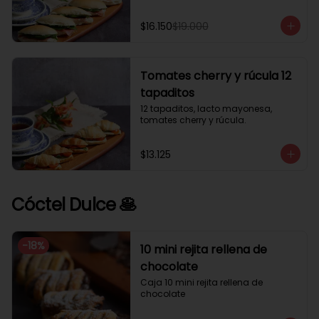
$16.150
$19.000
Tomates cherry y rúcula 12
tapaditos
12 tapaditos, lacto mayonesa, 
tomates cherry y rúcula.
$13.125
Cóctel Dulce 🥞
-
18
%
10 mini rejita rellena de
chocolate
Caja 10 mini rejita rellena de 
chocolate