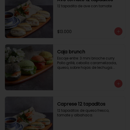
12 tapadito de ave con tomate
$13.000
Caja brunch
Escoje entre: 3 mini brioche curry

Pollo grillé, cebolla caramelizada, 
queso, sobre hojas de lechuga.

3 mini brioche tomate

Pastrami, lactonesa, tomate y palta.

3 mini brioche albahaca.

Quesillo palta, lactonesa sobre 
hojas de lechugas.

3 mini brioche tinta calamar.

Salmon ahumado, queso crema, 
Caprese 12 tapaditos
hojas de rúcula
12 tapaditos de queso fresco, 
tomate y albahaca.