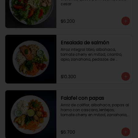
cesar
$6.200
Ensalada de salmón
Arroz integral tibio, albahaca, 
tomate cherry en mitad, cilantro, 
apio, zanahoria, pedazos de 
salmón a la plancha 125gr, 
almendras tostadas, aderezo 
verde, limón.
$10.300
Falafel con papas
Arroz de coliflor, albahaca, papas al 
horno con cascara, lentejas, 
tomate cherry en mitad, zanahoria, 
falafel, semillas de girasol, medio 
limón, aderezo teriyaqui.
$6.700