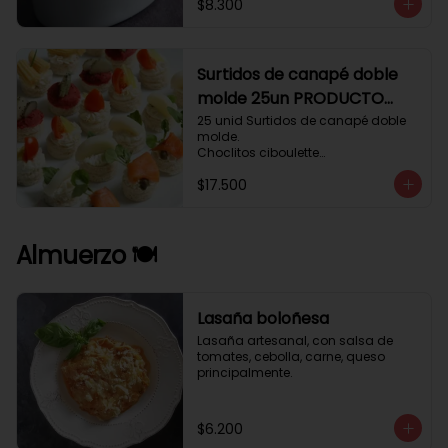
$8.300
Surtidos de canapé doble
molde 25un PRODUCTO
DELICADO .
25 unid Surtidos de canapé doble 
molde.

Choclitos ciboulette

Humus betarraga pepinillo.

$17.500
Tomate aji verde.

Palmito cilantro.

Salmón alcaparras berros.
Almuerzo 🍽️
Lasaña boloñesa
Lasaña artesanal, con salsa de 
tomates, cebolla, carne, queso 
principalmente.
$6.200