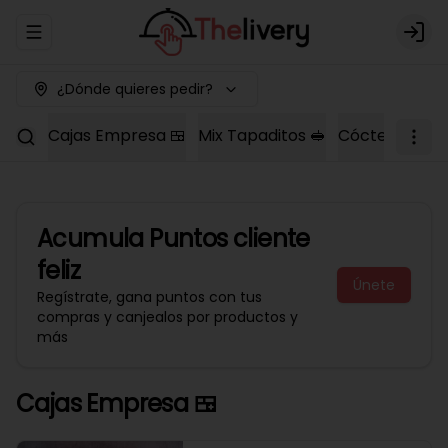
Abrir menu de navegación
Logi
¿Dónde quieres pedir?
Cajas Empresa 🍱
Mix Tapaditos 🥪
Cóctel Dulce 
Acumula
Puntos cliente
feliz
Únete
Regístrate, gana puntos con tus
compras y canjealos por productos y
más
Cajas Empresa 🍱