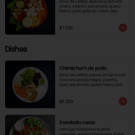
Arroz de coliflor, espinaca, tomate 
cherry, cilantro, zanahoria, queso 
fresco, pollo grille en cubos, tika, 
medio limón, aderezo verde.
$7.035
Dishes
Chimichurri de pollo
Arroz de coliflor, papas al horno con 
cascara, poroto negro, cilantro, 
apio, zanahoria, queso fresco, pollo 
grille en cubos, salsa chimichurri.
$6.200
Ensalada cesar
Lechuga hidropónica, pollo, 
crutones, queso parmesano, salsa 