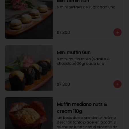
Mini berlin 6un
6 mini berlines de 25gr cada uno
$7.300
Mini muffin 6un
6 mini muffin mixto (Vainilla & 
chocolate) 30gr cada uno
$7.300
Muffin mediano nuts &
cream 110g
¡un bocado sorprendente! ¿cómo 
describir tanto placer en boca?. El 
relleno se funde con el crocanti de 