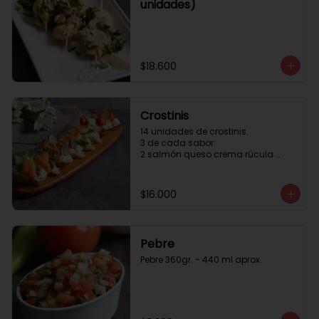
unidades)
$18.600
Crostinis
14 unidades de crostinis. 

3 de cada sabor:

2 salmón queso crema rúcula 
alcaparras.

3 nuez queso crema uva cebolla 
caramelizada y miel.

$16.000
3 camaron queso crema rúcula.

3 tomate cherry queso crema 
queso fresco y albahaca.3 serrano 
queso crema  y lonja de palta.
Pebre
Pebre 360gr. - 440 ml aprox.