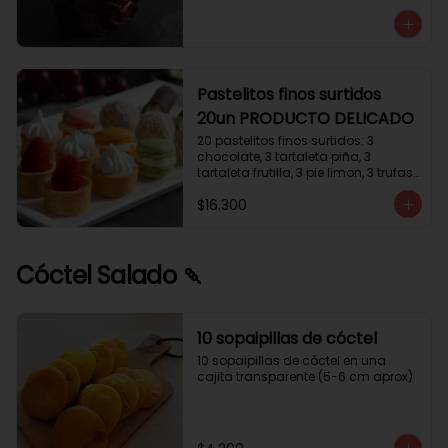
avellanas que potencia su masa 
exquisita. Esponjosa masa de color 
tostado y sabor vainilla que incluye 
una mezcla de frutos secos y un 
toque de cacao y caramelo. 
Relleno de crema de leche con 
Pastelitos finos surtidos
avellanas (15%) y decorado con 
20un PRODUCTO DELICADO
crocanti de avellanas.
20 pastelitos finos surtidos: 3 
chocolate, 3 tartaleta piña, 3 
tartaleta frutilla, 3 pie limon, 3 trufas 
manjar coco, 3 tubos chocolate 
$16.300
crema, 2 macarrones
Cóctel Salado 🍡
10 sopaipillas de cóctel
10 sopaipillas de cóctel en una 
cajita transparente (5-6 cm aprox)