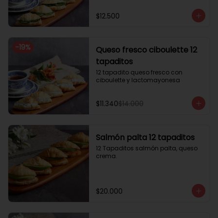
$12.500
-
19
%
Queso fresco ciboulette 12
tapaditos
12 tapadito queso fresco con 
ciboulette y lactomayonesa
$11.340
$14.000
Salmón palta 12 tapaditos
12 Tapaditos salmón palta, queso 
crema.
$20.000