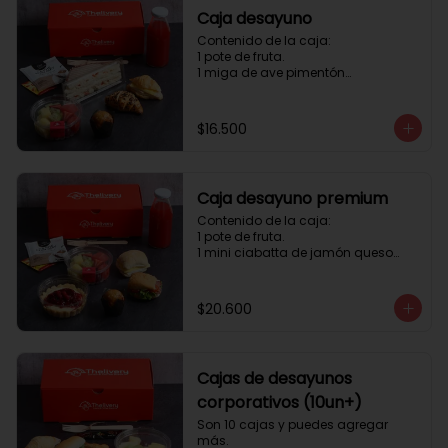
Caja desayuno
Contenido de la caja:

1 pote de fruta.

1 miga de ave pimentón

1 Mini Croissant Jamón Queso

1 mini croissant de chocolate

1 mini muffin

$16.500
1 sobre de té y café 

1 jugo natural
Caja desayuno premium
Contenido de la caja:

1 pote de fruta.

1 mini ciabatta de jamón queso

1 mini ciabatta de pastrami, 
lechuga y tomate.

1 mini muffin

$20.600
1 cheesecake

1 sobre de té y café 

1 jugo natural
Cajas de desayunos
corporativos (10un+)
Son 10 cajas y puedes agregar 
más. 
