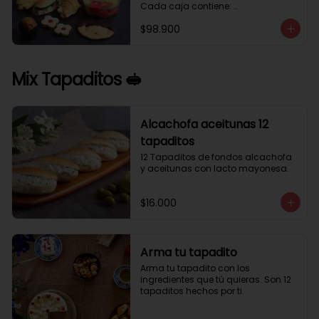
Cada caja contiene: 

1 palmera con chocolate.

$98.900
2 mini croissant jamón queso. 

1 tapadito jamón serrano, queso 
crema y rúcula.

2 galletas de flores. 

Mix Tapaditos 🥪
1 pote de frutas. 

1 mini muffin. 

1 sobre de café.

Estos desayunos no los vendemos 
Alcachofa aceitunas 12
por unidad, desde 10 cajas.
tapaditos
12 Tapaditos de fondos alcachofa 
y aceitunas con lacto mayonesa.
$16.000
Arma tu tapadito
Arma tu tapadito con los 
ingredientes que tú quieras. Son 12 
tapaditos hechos por ti.