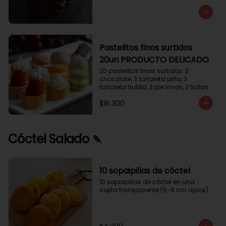
avellanas que potencia su masa 
exquisita. Esponjosa masa de color 
tostado y sabor vainilla que incluye 
una mezcla de frutos secos y un 
toque de cacao y caramelo. 
Relleno de crema de leche con 
Pastelitos finos surtidos
avellanas (15%) y decorado con 
20un PRODUCTO DELICADO
crocanti de avellanas.
20 pastelitos finos surtidos: 3 
chocolate, 3 tartaleta piña, 3 
tartaleta frutilla, 3 pie limon, 3 trufas 
manjar coco, 3 tubos chocolate 
$16.300
crema, 2 macarrones
Cóctel Salado 🍡
10 sopaipillas de cóctel
10 sopaipillas de cóctel en una 
cajita transparente (5-6 cm aprox)