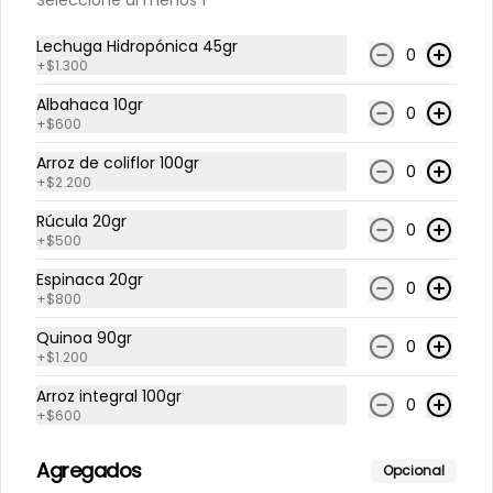
Seleccione al menos 1
césar
$8.295
Lechuga Hidropónica 45gr
0
+
$1.300
Paltas verdes
Albahaca 10gr
0
+
$600
Lechuga hidropónica, tomate 
cherry, repollo morado, cebolla 
Arroz de coliflor 100gr
morada, media palta en gajos, 
0
pollo grille en cubos, medio limón, 
+
$2.200
vinagreta balsámica.
Rúcula 20gr
$8.190
0
+
$500
Espinaca 20gr
0
+
$800
Tazón de pollo
Rúcula, lechuga hidropónica, 
Quinoa 90gr
tomate cherry, cilantro, apio, 
0
+
$1.200
zanahoria, queso mantecoso, pollo 
grille en cubos, aceite de oliva con 
Arroz integral 100gr
zataar, aderezo césar.
0
+
$600
$7.770
Agregados
Opcional