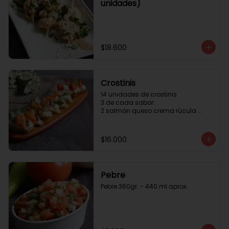
unidades)
$18.600
Crostinis
14 unidades de crostinis. 

3 de cada sabor:

2 salmón queso crema rúcula 
alcaparras.

3 nuez queso crema uva cebolla 
caramelizada y miel.

$16.000
3 camaron queso crema rúcula.

3 tomate cherry queso crema 
queso fresco y albahaca.3 serrano 
queso crema  y lonja de palta.
Pebre
Pebre 360gr. - 440 ml aprox.