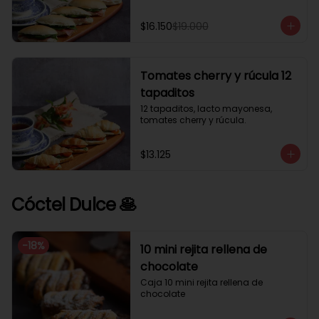
$16.150
$19.000
Tomates cherry y rúcula 12
tapaditos
12 tapaditos, lacto mayonesa, 
tomates cherry y rúcula.
$13.125
Cóctel Dulce 🥞
-
18
%
10 mini rejita rellena de
chocolate
Caja 10 mini rejita rellena de 
chocolate