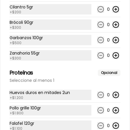
Arroz de coliflor, espinaca, tomate 
cherry, cilantro, zanahoria, queso 
Cilantro 5gr
0
fresco, pollo grille en cubos, tika, 
+
$200
medio limón, aderezo verde.
Brócoli 90gr
0
$7.035
+
$300
Garbanzos 100gr
0
+
$500
Dishes
Zanahoria 55gr
0
+
$300
Chimichurri de pollo
Proteínas
Arroz de coliflor, papas al horno con 
Opcional
cascara, poroto negro, cilantro, 
Seleccione al menos 1
apio, zanahoria, queso fresco, pollo 
grille en cubos, salsa chimichurri.
Huevos duros en mitades 2un
0
$6.200
+
$1.200
Pollo grille 100gr
0
+
$1.800
Ensalada cesar
Falafel 120gr
Lechuga hidropónica, pollo, 
0
+
$1.100
crutones, queso parmesano, salsa 