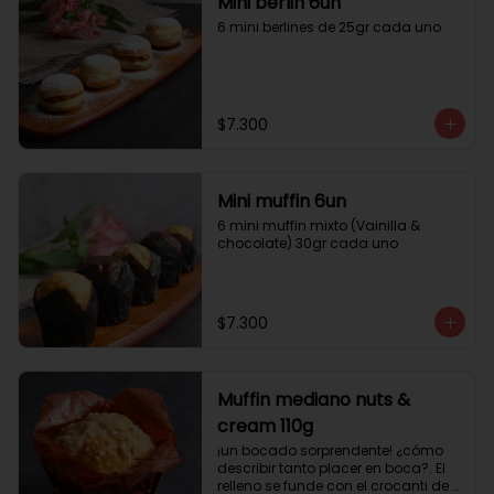
Mini berlin 6un
6 mini berlines de 25gr cada uno
$7.300
Mini muffin 6un
6 mini muffin mixto (Vainilla & 
chocolate) 30gr cada uno
$7.300
Muffin mediano nuts &
cream 110g
¡un bocado sorprendente! ¿cómo 
describir tanto placer en boca?. El 
relleno se funde con el crocanti de 