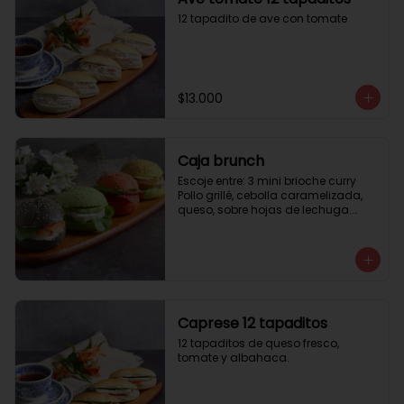
12 tapadito de ave con tomate
$13.000
Caja brunch
Escoje entre: 3 mini brioche curry

Pollo grillé, cebolla caramelizada, 
queso, sobre hojas de lechuga.

3 mini brioche tomate

Pastrami, lactonesa, tomate y palta.

3 mini brioche albahaca.

Quesillo palta, lactonesa sobre 
hojas de lechugas.

3 mini brioche tinta calamar.

Salmon ahumado, queso crema, 
Caprese 12 tapaditos
hojas de rúcula
12 tapaditos de queso fresco, 
tomate y albahaca.