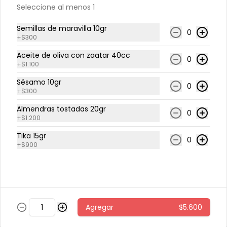
Seleccione al menos 1
Pollo caliente con miel
Semillas de maravilla 10gr
0
Quínoa tibia, espinaca, papas al 
+
$300
horno con cascara, repollo morado, 
zanahoria, pollo grille en cubos, 
Aceite de oliva con zaatar 40cc
0
sésamo, salsa de miel picante.
+
$1.100
$6.800
Sésamo 10gr
0
+
$300
Almendras tostadas 20gr
0
Pollo miso
+
$1.200
arroz integral tibio, espinaca, 
Tika 15gr
cilantro, repollo morado, zanahoria, 
0
pollo grille en cubos, aderezo de 
+
$900
jengibre, sésamo y miso.
$5.600
Sandwich 🍔
Agregar
$5.600