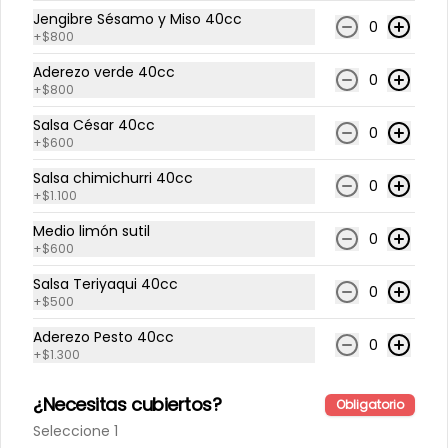
Jengibre Sésamo y Miso 40cc
0
+
$800
Aderezo verde 40cc
$6.200
0
+
$800
Salsa César 40cc
0
Arma tu ensalada
+
$600
Salsa chimichurri 40cc
0
+
$1.100
Arma tú ensalada
Arma a tu pinta
Medio limón sutil
0
+
$600
Salsa Teriyaqui 40cc
0
+
$500
$2.000
Aderezo Pesto 40cc
0
+
$1.300
Salads
¿Necesitas cubiertos?
Obligatorio
Seleccione 1