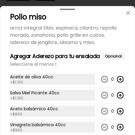
Lasaña salmón espinacas
Pollo miso
Lasaña artesanal de salmón 
ahumado, salsa bechamel, 
arroz integral tibio, espinaca, cilantro, repollo
espinaca y quesos.
morado, zanahoria, pollo grille en cubos,
aderezo de jengibre, sésamo y miso.
$6.200
Agregar Aderezo para tu ensalada
Opcional
Seleccione al menos 1
Lasaña vegetariana
Lasaña artesanal con zapallo, 
Aceite de oliva 40cc
0
queso, zapallo italiano, 
+
$1.100
champiñones, espinacas y salsa 
bechamel. Envase de aluminio 
Salsa Miel Picante 40cc
0
350gr
+
$1.100
$6.200
Aceto balsámico 40cc
0
+
$800
Pastel de choclos
Vinagreta balsámica 40cc
0
+
$900
Envase de aluminio 350gr.