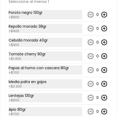
Warm Bowls 🥣
Seleccione al menos 1
Poroto negro 130gr
0
+
$800
Chips de pescado
Quínoa tibia, lechuga hidropónica, 
Repollo morado 38gr
0
rúcula, cilantro, cubitos salmón a la 
+
$400
plancha 125gr, tika, aderezo verde, 
medio limón.
Cebolla morada 40gr
0
+
$300
$9.450
Tomate cherry 90gr
0
+
$1.400
Pollo al pesto
Papas al horno con cascara 80gr
0
Quínoa tibia, espinaca, tomate 
+
$700
cherry en mitad, brócoli, queso 
parmesano, pollo grille, apio, salsa 
Media palta en gajos
0
de pesto.
+
$2.200
$8.715
Lentejas 130gr
0
+
$600
Apio 80gr
0
Tostada de pollo
+
$700