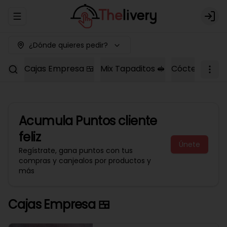
Abrir menu de navegación
Logi
¿Dónde quieres pedir?
Cajas Empresa 🍱
Mix Tapaditos 🥪
Cóctel Dulce 
Acumula
Puntos cliente
feliz
Únete
Regístrate, gana puntos con tus
compras y canjealos por productos y
más
Cajas Empresa 🍱