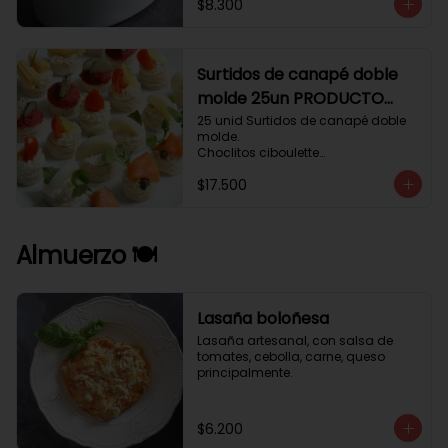
$8.300
Surtidos de canapé doble
molde 25un PRODUCTO
DELICADO .
25 unid Surtidos de canapé doble 
molde.

Choclitos ciboulette

Humus betarraga pepinillo.

$17.500
Tomate aji verde.

Palmito cilantro.

Salmón alcaparras berros.
Almuerzo 🍽️
Lasaña boloñesa
Lasaña artesanal, con salsa de 
tomates, cebolla, carne, queso 
principalmente.
$6.200