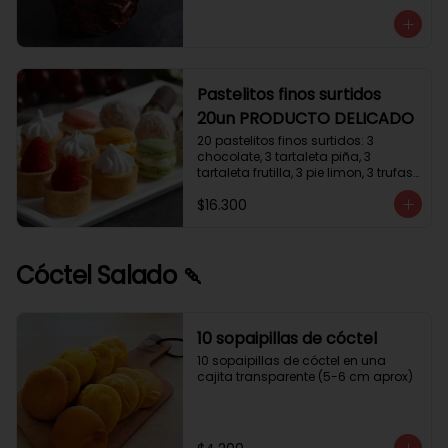
avellanas que potencia su masa 
exquisita. Esponjosa masa de color 
tostado y sabor vainilla que incluye 
una mezcla de frutos secos y un 
toque de cacao y caramelo. 
Relleno de crema de leche con 
Pastelitos finos surtidos
avellanas (15%) y decorado con 
20un PRODUCTO DELICADO
crocanti de avellanas.
20 pastelitos finos surtidos: 3 
chocolate, 3 tartaleta piña, 3 
tartaleta frutilla, 3 pie limon, 3 trufas 
manjar coco, 3 tubos chocolate 
$16.300
crema, 2 macarrones
Cóctel Salado 🍡
10 sopaipillas de cóctel
10 sopaipillas de cóctel en una 
cajita transparente (5-6 cm aprox)