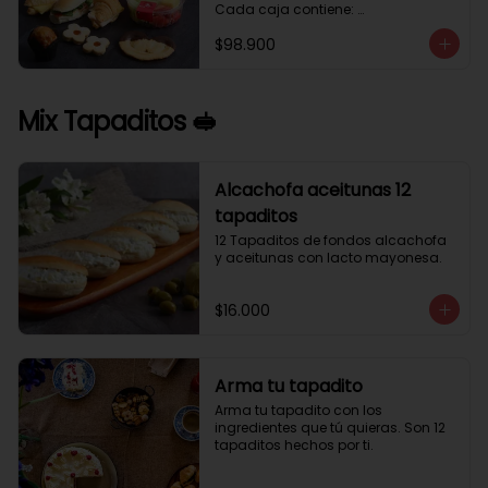
Cada caja contiene: 

1 palmera con chocolate.

$98.900
2 mini croissant jamón queso. 

1 tapadito jamón serrano, queso 
crema y rúcula.

2 galletas de flores. 

Mix Tapaditos 🥪
1 pote de frutas. 

1 mini muffin. 

1 sobre de café.

Estos desayunos no los vendemos 
Alcachofa aceitunas 12
por unidad, desde 10 cajas.
tapaditos
12 Tapaditos de fondos alcachofa 
y aceitunas con lacto mayonesa.
$16.000
Arma tu tapadito
Arma tu tapadito con los 
ingredientes que tú quieras. Son 12 
tapaditos hechos por ti.