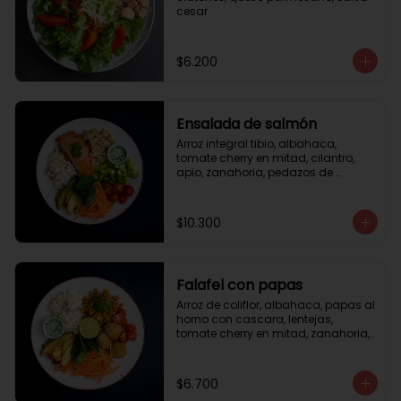
cesar
$6.200
Ensalada de salmón
Arroz integral tibio, albahaca, 
tomate cherry en mitad, cilantro, 
apio, zanahoria, pedazos de 
salmón a la plancha 125gr, 
almendras tostadas, aderezo 
verde, limón.
$10.300
Falafel con papas
Arroz de coliflor, albahaca, papas al 
horno con cascara, lentejas, 
tomate cherry en mitad, zanahoria, 
falafel, semillas de girasol, medio 
limón, aderezo teriyaqui.
$6.700