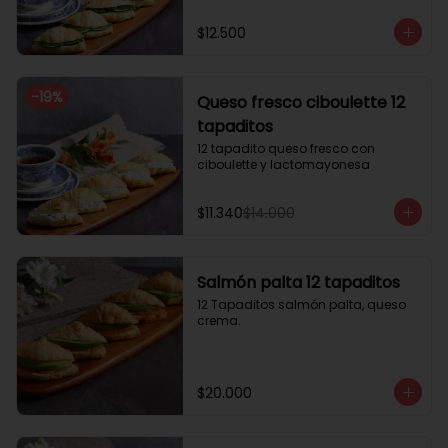
$12.500
-
19
%
Queso fresco ciboulette 12
tapaditos
12 tapadito queso fresco con 
ciboulette y lactomayonesa
$11.340
$14.000
Salmón palta 12 tapaditos
12 Tapaditos salmón palta, queso 
crema.
$20.000