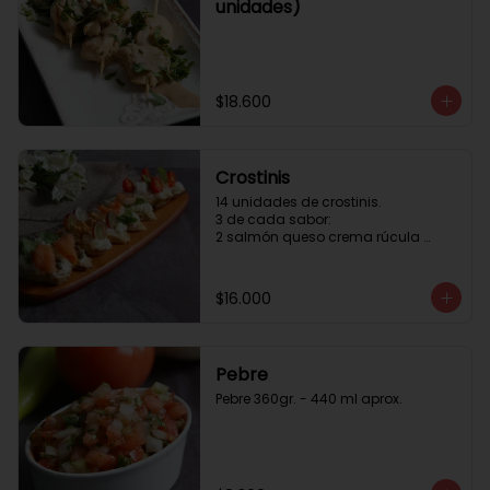
unidades)
$18.600
Crostinis
14 unidades de crostinis. 

3 de cada sabor:

2 salmón queso crema rúcula 
alcaparras.

3 nuez queso crema uva cebolla 
caramelizada y miel.

$16.000
3 camaron queso crema rúcula.

3 tomate cherry queso crema 
queso fresco y albahaca.3 serrano 
queso crema  y lonja de palta.
Pebre
Pebre 360gr. - 440 ml aprox.