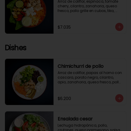
Arroz de coliflor, espinaca, tomate 
cherry, cilantro, zanahoria, queso 
fresco, pollo grille en cubos, tika, 
medio limón, aderezo verde.
$7.035
Dishes
Chimichurri de pollo
Arroz de coliflor, papas al horno con 
cascara, poroto negro, cilantro, 
apio, zanahoria, queso fresco, pollo 
grille en cubos, salsa chimichurri.
$6.200
Ensalada cesar
Lechuga hidropónica, pollo, 
crutones, queso parmesano, salsa 