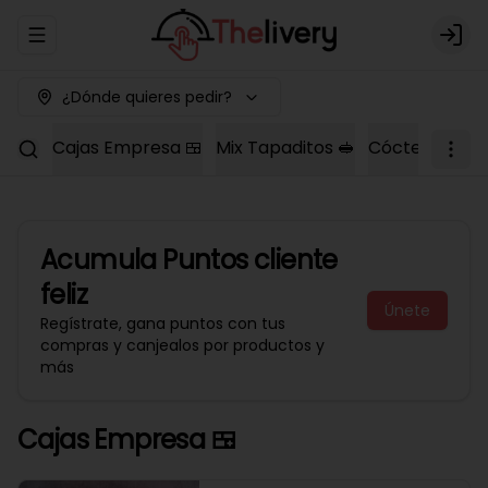
Abrir menu de navegación
Logi
¿Dónde quieres pedir?
Cajas Empresa 🍱
Mix Tapaditos 🥪
Cóctel Dulce 
Acumula
Puntos cliente
feliz
Únete
Regístrate, gana puntos con tus
compras y canjealos por productos y
más
Cajas Empresa 🍱