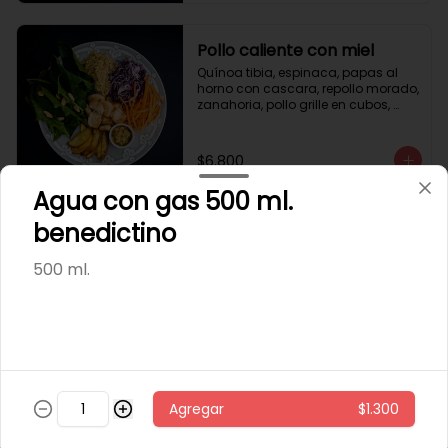
Pollo caliente con miel
Quínoa tibia, espinaca, papas al 
horno con cascara, repollo morado, 
zanahoria, pollo grille en cubos, 
sésamo, salsa de miel picante.
$6.800
Agua con gas 500 ml.
benedictino
Pollo miso
arroz integral tibio, espinaca, 
500 ml.
cilantro, repollo morado, zanahoria, 
pollo grille en cubos, aderezo de 
jengibre, sésamo y miso.
$5.600
Sandwich 🍔
Agregar
$1.300