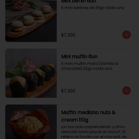
Mini berlin 6un
6 mini berlines de 25gr cada uno
$7.300
Mini muffin 6un
6 mini muffin mixto (Vainilla & 
chocolate) 30gr cada uno
$7.300
Muffin mediano nuts &
cream 110g
¡un bocado sorprendente! ¿cómo 
describir tanto placer en boca?. El 
relleno se funde con el crocanti de 