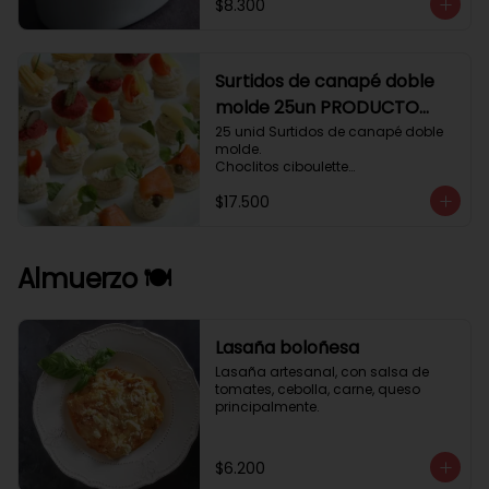
$8.300
Surtidos de canapé doble
molde 25un PRODUCTO
DELICADO .
25 unid Surtidos de canapé doble 
molde.

Choclitos ciboulette

Humus betarraga pepinillo.

$17.500
Tomate aji verde.

Palmito cilantro.

Salmón alcaparras berros.
Almuerzo 🍽️
Lasaña boloñesa
Lasaña artesanal, con salsa de 
tomates, cebolla, carne, queso 
principalmente.
$6.200