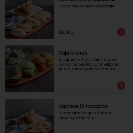
12 tapadito de ave con tomate
$13.000
Caja brunch
Escoje entre: 3 mini brioche curry

Pollo grillé, cebolla caramelizada, 
queso, sobre hojas de lechuga.

3 mini brioche tomate

Pastrami, lactonesa, tomate y palta.

3 mini brioche albahaca.

Quesillo palta, lactonesa sobre 
hojas de lechugas.

3 mini brioche tinta calamar.

Salmon ahumado, queso crema, 
Caprese 12 tapaditos
hojas de rúcula
12 tapaditos de queso fresco, 
tomate y albahaca.