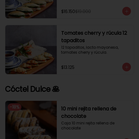
$16.150
$19.000
Tomates cherry y rúcula 12
tapaditos
12 tapaditos, lacto mayonesa, 
tomates cherry y rúcula.
$13.125
Cóctel Dulce 🥞
-
18
%
10 mini rejita rellena de
chocolate
Caja 10 mini rejita rellena de 
chocolate