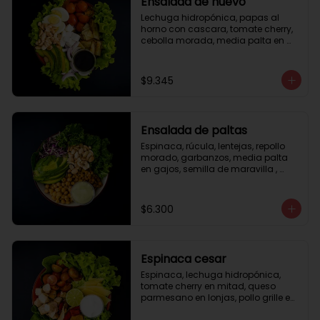
Ensalada de huevo
Lechuga hidropónica, papas al 
horno con cascara, tomate cherry, 
cebolla morada, media palta en 
gajos, queso fresco, huevo duro, 
almendras tostadas, vinagreta 
balsámica.
$9.345
Ensalada de paltas
Espinaca, rúcula, lentejas, repollo 
morado, garbanzos, media palta 
en gajos, semilla de maravilla , 
aderezo verde.
$6.300
Espinaca cesar
Espinaca, lechuga hidropónica, 
tomate cherry en mitad, queso 
parmesano en lonjas, pollo grille en 
cubos, tika, medio limón, aderezo 