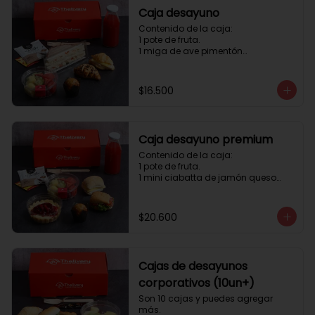
Caja desayuno
Contenido de la caja:

1 pote de fruta.

1 miga de ave pimentón

1 Mini Croissant Jamón Queso

1 mini croissant de chocolate

1 mini muffin

$16.500
1 sobre de té y café 

1 jugo natural
Caja desayuno premium
Contenido de la caja:

1 pote de fruta.

1 mini ciabatta de jamón queso

1 mini ciabatta de pastrami, 
lechuga y tomate.

1 mini muffin

$20.600
1 cheesecake

1 sobre de té y café 

1 jugo natural
Cajas de desayunos
corporativos (10un+)
Son 10 cajas y puedes agregar 
más. 
