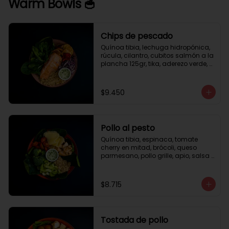
Warm Bowls 🥣
Chips de pescado
Quínoa tibia, lechuga hidropónica, 
rúcula, cilantro, cubitos salmón a la 
plancha 125gr, tika, aderezo verde, 
medio limón.
$9.450
Pollo al pesto
Quínoa tibia, espinaca, tomate 
cherry en mitad, brócoli, queso 
parmesano, pollo grille, apio, salsa 
de pesto.
$8.715
Tostada de pollo