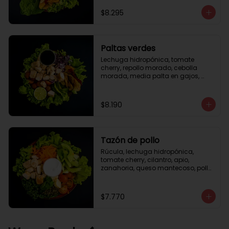
césar
$8.295
Paltas verdes
Lechuga hidropónica, tomate 
cherry, repollo morado, cebolla 
morada, media palta en gajos, 
pollo grille en cubos, medio limón, 
vinagreta balsámica.
$8.190
Tazón de pollo
Rúcula, lechuga hidropónica, 
tomate cherry, cilantro, apio, 
zanahoria, queso mantecoso, pollo 
grille en cubos, aceite de oliva con 
zataar, aderezo césar.
$7.770