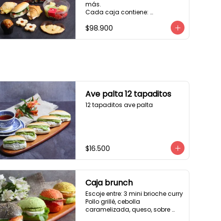
más. 

Cada caja contiene: 

1 palmera con chocolate.

$98.900
2 mini croissant jamón queso. 

1 tapadito jamón serrano, 
queso crema y rúcula.

2 galletas de flores. 

1 pote de frutas. 

1 mini muffin. 

1 sobre de café.

Estos desayunos no los 
Ave palta 12 tapaditos
vendemos por unidad, desde 10 
12 tapaditos ave palta
cajas.
$16.500
Caja brunch
Escoje entre: 3 mini brioche curry

Pollo grillé, cebolla 
caramelizada, queso, sobre 
hojas de lechuga.
