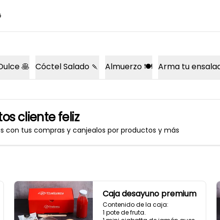
G
Dulce 🥞
Cóctel Salado 🍡
Almuerzo 🍽️
Arma tu ensala
os cliente feliz
os con tus compras y canjealos por productos y más
Caja desayuno premium
Contenido de la caja:

1 pote de fruta.
