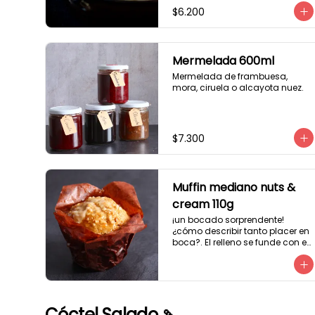
$6.200
Mermelada 600ml
Mermelada de frambuesa, 
mora, ciruela o alcayota nuez.
$7.300
Muffin mediano nuts &
cream 110g
¡un bocado sorprendente! 
¿cómo describir tanto placer en 
boca?. El relleno se funde con el 
crocanti de avellanas que 
potencia su masa exquisita. 
Esponjosa masa de color 
tostado y sabor vainilla que 
incluye una mezcla de frutos 
Cóctel Salado 🍡
secos y un toque de cacao y 