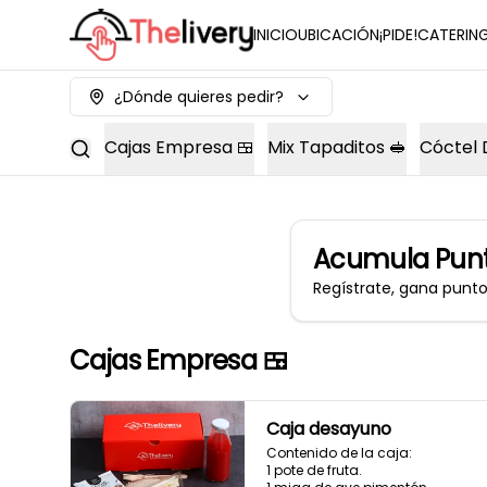
INICIO
UBICACIÓN
¡PIDE!
CATERIN
¿Dónde quieres pedir?
Cajas Empresa 🍱
Mix Tapaditos 🥪
Cóctel 
Acumula
Punt
Regístrate, gana punt
Cajas Empresa 🍱
Caja desayuno
Contenido de la caja:

1 pote de fruta.
