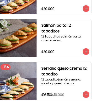
$20.000
Salmón palta 12
tapaditos
12 Tapaditos salmón palta, 
queso crema.
$20.000
-
15
%
Serrano queso crema 12
tapadito
12 tapadito jamón serrano, 
rúcula y queso crema
$16.150
$19.000