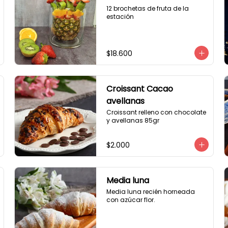
12 brochetas de fruta de la 
estación
$18.600
Croissant Cacao
avellanas
Croissant relleno con chocolate 
y avellanas 85gr
$2.000
Media luna
Media luna recién horneada 
con azúcar flor.