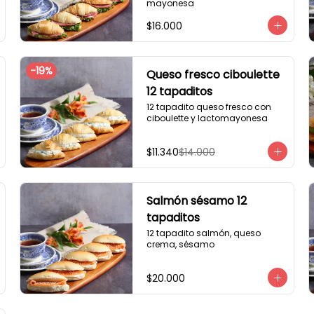
mayonesa
$16.000
-
19
%
Queso fresco ciboulette
12 tapaditos
12 tapadito queso fresco con 
ciboulette y lactomayonesa
$11.340
$14.000
Salmón sésamo 12
tapaditos
12 tapadito salmón, queso 
crema, sésamo
$20.000