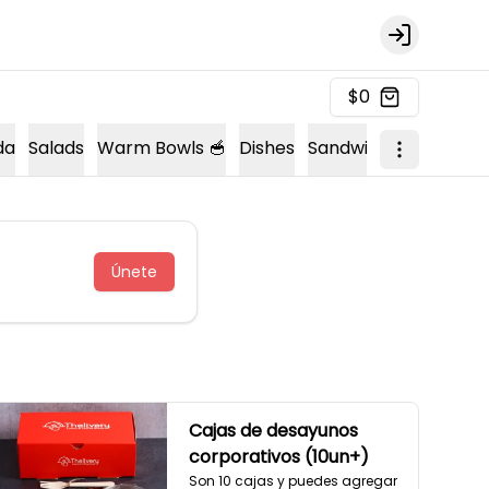
Login
$0
da
Salads
Warm Bowls 🥣
Dishes
Sandwich 🍔
Sopas 
Únete
Cajas de desayunos
corporativos (10un+)
Son 10 cajas y puedes agregar 