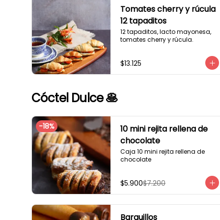
Tomates cherry y rúcula
12 tapaditos
12 tapaditos, lacto mayonesa, 
tomates cherry y rúcula.
$13.125
Cóctel Dulce 🥞
-
18
%
10 mini rejita rellena de
chocolate
Caja 10 mini rejita rellena de 
chocolate
$5.900
$7.200
Barquillos