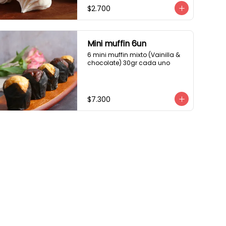
$2.700
Mini muffin 6un
6 mini muffin mixto (Vainilla & 
chocolate) 30gr cada uno
$7.300