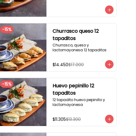
3 mini brioche tomate

Pastrami, lactonesa, tomate y 
palta.

3 mini brioche albahaca.

Quesillo palta, lactonesa sobre 
hojas de lechugas.

-
15
%
Churrasco queso 12
3 mini brioche tinta calamar.

Salmon ahumado, queso 
tapaditos
crema, hojas de rúcula
Churrasco, queso y 
lactomayonesa 12 tapaditos
$14.450
$17.000
-
15
%
Huevo pepinillo 12
tapaditos
12 tapadito huevo pepinillo y 
lactomayonesa
$11.305
$13.300