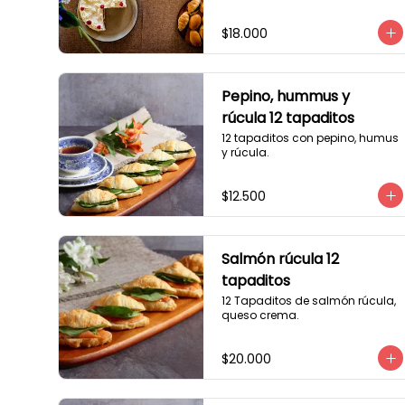
$18.000
Pepino, hummus y
rúcula 12 tapaditos
12 tapaditos con pepino, humus 
y rúcula.
$12.500
Salmón rúcula 12
tapaditos
12 Tapaditos de salmón rúcula, 
queso crema.
$20.000