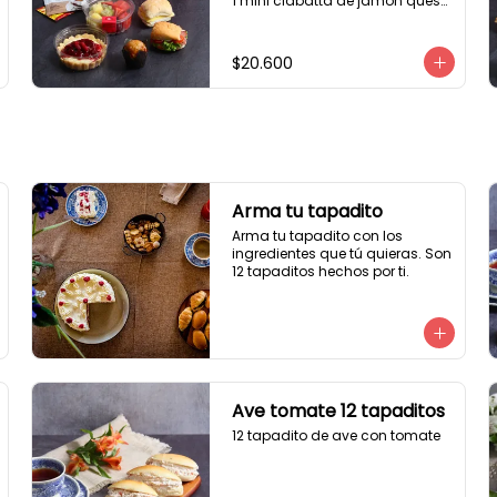
1 mini ciabatta de jamón queso

1 mini ciabatta de pastrami, 
lechuga y tomate.

1 mini muffin

$20.600
1 cheesecake

1 sobre de té y café 

1 jugo natural
Arma tu tapadito
Arma tu tapadito con los 
ingredientes que tú quieras. Son 
12 tapaditos hechos por ti.
Ave tomate 12 tapaditos
12 tapadito de ave con tomate