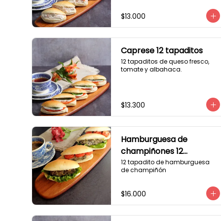
$13.000
Caprese 12 tapaditos
12 tapaditos de queso fresco, 
tomate y albahaca.
$13.300
Hamburguesa de
champiñones 12
tapaditos
12 tapadito de hamburguesa 
de champiñón
$16.000