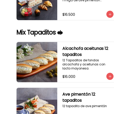
1 miga de ave pimentón

1 Mini Croissant Jamón Queso

1 mini croissant de chocolate

1 mini muffin

$16.500
1 sobre de té y café 

1 jugo natural
Mix Tapaditos 🥪
Alcachofa aceitunas 12
tapaditos
12 Tapaditos de fondos 
alcachofa y aceitunas con 
lacto mayonesa.
$16.000
Ave pimentón 12
tapaditos
12 tapadito de ave pimentón