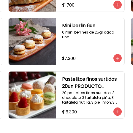
$1.700
Mini berlin 6un
6 mini berlines de 25gr cada 
uno
$7.300
Pastelitos finos surtidos
20un PRODUCTO
DELICADO
20 pastelitos finos surtidos: 3 
chocolate, 3 tartaleta piña, 3 
tartaleta frutilla, 3 pie limon, 3 
trufas manjar coco, 3 tubos 
$16.300
chocolate crema, 2 
macarrones