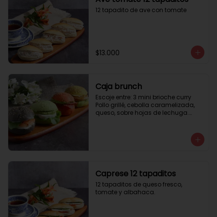
12 tapadito de ave con tomate
$13.000
Caja brunch
Escoje entre: 3 mini brioche curry

Pollo grillé, cebolla caramelizada, 
queso, sobre hojas de lechuga.

3 mini brioche tomate

Pastrami, lactonesa, tomate y palta.

3 mini brioche albahaca.

Quesillo palta, lactonesa sobre 
hojas de lechugas.

3 mini brioche tinta calamar.

Salmon ahumado, queso crema, 
Caprese 12 tapaditos
hojas de rúcula
12 tapaditos de queso fresco, 
tomate y albahaca.