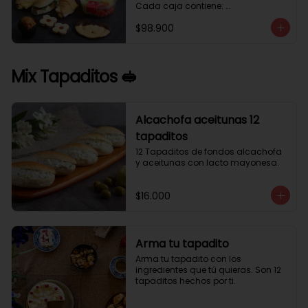
Cada caja contiene: 

1 palmera con chocolate.

$98.900
2 mini croissant jamón queso. 

1 tapadito jamón serrano, queso 
crema y rúcula.

2 galletas de flores. 

Mix Tapaditos 🥪
1 pote de frutas. 

1 mini muffin. 

1 sobre de café.

Estos desayunos no los vendemos 
Alcachofa aceitunas 12
por unidad, desde 10 cajas.
tapaditos
12 Tapaditos de fondos alcachofa 
y aceitunas con lacto mayonesa.
$16.000
Arma tu tapadito
Arma tu tapadito con los 
ingredientes que tú quieras. Son 12 
tapaditos hechos por ti.