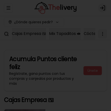
Abrir menu de navegación
Logi
¿Dónde quieres pedir?
Cajas Empresa 🍱
Mix Tapaditos 🥪
Cóctel Dulce 
Acumula
Puntos cliente
feliz
Únete
Regístrate, gana puntos con tus
compras y canjealos por productos y
más
Cajas Empresa 🍱