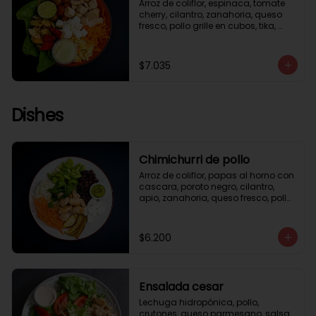
Arroz de coliflor, espinaca, tomate 
cherry, cilantro, zanahoria, queso 
fresco, pollo grille en cubos, tika, 
medio limón, aderezo verde.
$7.035
Dishes
Chimichurri de pollo
Arroz de coliflor, papas al horno con 
cascara, poroto negro, cilantro, 
apio, zanahoria, queso fresco, pollo 
grille en cubos, salsa chimichurri.
$6.200
Ensalada cesar
Lechuga hidropónica, pollo, 
crutones, queso parmesano, salsa 