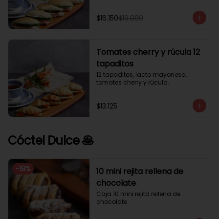
$16.150
$19.000
Tomates cherry y rúcula 12
tapaditos
12 tapaditos, lacto mayonesa, 
tomates cherry y rúcula.
$13.125
Cóctel Dulce 🥞
-
18
%
10 mini rejita rellena de
chocolate
Caja 10 mini rejita rellena de 
chocolate