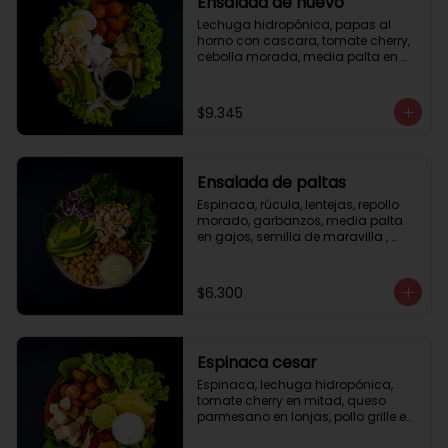
Ensalada de huevo
Lechuga hidropónica, papas al 
horno con cascara, tomate cherry, 
cebolla morada, media palta en 
gajos, queso fresco, huevo duro, 
almendras tostadas, vinagreta 
balsámica.
$9.345
Ensalada de paltas
Espinaca, rúcula, lentejas, repollo 
morado, garbanzos, media palta 
en gajos, semilla de maravilla , 
aderezo verde.
$6.300
Espinaca cesar
Espinaca, lechuga hidropónica, 
tomate cherry en mitad, queso 
parmesano en lonjas, pollo grille en 
cubos, tika, medio limón, aderezo 