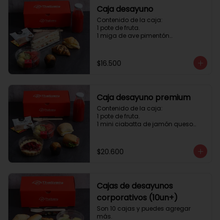
Caja desayuno
Contenido de la caja:

1 pote de fruta.

1 miga de ave pimentón

1 Mini Croissant Jamón Queso

1 mini croissant de chocolate

1 mini muffin

$16.500
1 sobre de té y café 

1 jugo natural
Caja desayuno premium
Contenido de la caja:

1 pote de fruta.

1 mini ciabatta de jamón queso

1 mini ciabatta de pastrami, 
lechuga y tomate.

1 mini muffin

$20.600
1 cheesecake

1 sobre de té y café 

1 jugo natural
Cajas de desayunos
corporativos (10un+)
Son 10 cajas y puedes agregar 
más. 
