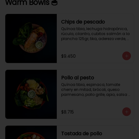
Warm Bowls 🥣
Chips de pescado
Quínoa tibia, lechuga hidropónica, 
rúcula, cilantro, cubitos salmón a la 
plancha 125gr, tika, aderezo verde, 
medio limón.
$9.450
Pollo al pesto
Quínoa tibia, espinaca, tomate 
cherry en mitad, brócoli, queso 
parmesano, pollo grille, apio, salsa 
de pesto.
$8.715
Tostada de pollo