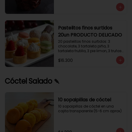
avellanas que potencia su masa 
exquisita. Esponjosa masa de color 
tostado y sabor vainilla que incluye 
una mezcla de frutos secos y un 
toque de cacao y caramelo. 
Relleno de crema de leche con 
Pastelitos finos surtidos
avellanas (15%) y decorado con 
20un PRODUCTO DELICADO
crocanti de avellanas.
20 pastelitos finos surtidos: 3 
chocolate, 3 tartaleta piña, 3 
tartaleta frutilla, 3 pie limon, 3 trufas 
manjar coco, 3 tubos chocolate 
$16.300
crema, 2 macarrones
Cóctel Salado 🍡
10 sopaipillas de cóctel
10 sopaipillas de cóctel en una 
cajita transparente (5-6 cm aprox)