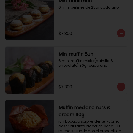
Mini berlin 6un
6 mini berlines de 25gr cada uno
$7.300
Mini muffin 6un
6 mini muffin mixto (Vainilla & 
chocolate) 30gr cada uno
$7.300
Muffin mediano nuts &
cream 110g
¡un bocado sorprendente! ¿cómo 
describir tanto placer en boca?. El 
relleno se funde con el crocanti de 