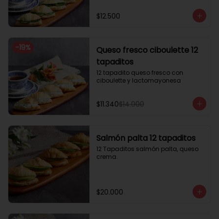
$12.500
-
19
%
Queso fresco ciboulette 12
tapaditos
12 tapadito queso fresco con 
ciboulette y lactomayonesa
$11.340
$14.000
Salmón palta 12 tapaditos
12 Tapaditos salmón palta, queso 
crema.
$20.000