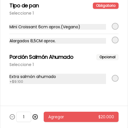
Tipo de pan
Obligatorio
Seleccione 1
Pollo caliente con miel
Quínoa tibia, espinaca, papas al 
horno con cascara, repollo morado, 
Mini Croissant 6cm aprox.(Vegano)
zanahoria, pollo grille en cubos, 
sésamo, salsa de miel picante.
Alargados 8,5CM aprox.
$6.800
Porción Salmón Ahumado
Opcional
Seleccione 1
Pollo miso
arroz integral tibio, espinaca, 
Extra salmón ahumado
cilantro, repollo morado, zanahoria, 
pollo grille en cubos, aderezo de 
+
$9.100
jengibre, sésamo y miso.
$5.600
Sandwich 🍔
Agregar
$20.000