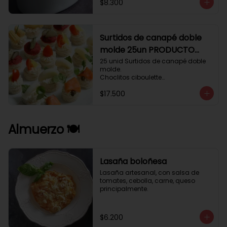
$8.300
Surtidos de canapé doble
molde 25un PRODUCTO
DELICADO .
25 unid Surtidos de canapé doble 
molde.

Choclitos ciboulette

Humus betarraga pepinillo.

$17.500
Tomate aji verde.

Palmito cilantro.

Salmón alcaparras berros.
Almuerzo 🍽️
Lasaña boloñesa
Lasaña artesanal, con salsa de 
tomates, cebolla, carne, queso 
principalmente.
$6.200