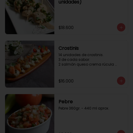
unidades)
$18.600
Crostinis
14 unidades de crostinis. 

3 de cada sabor:

2 salmón queso crema rúcula 
alcaparras.

3 nuez queso crema uva cebolla 
caramelizada y miel.

$16.000
3 camaron queso crema rúcula.

3 tomate cherry queso crema 
queso fresco y albahaca.3 serrano 
queso crema  y lonja de palta.
Pebre
Pebre 360gr. - 440 ml aprox.