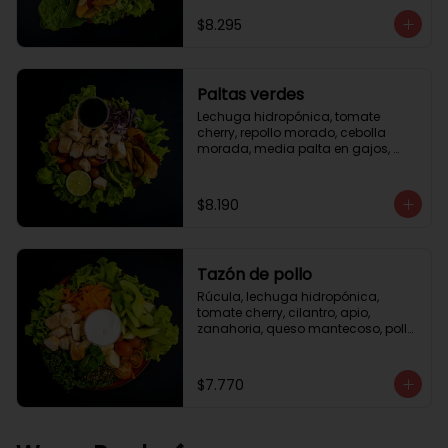
césar
$8.295
Paltas verdes
Lechuga hidropónica, tomate 
cherry, repollo morado, cebolla 
morada, media palta en gajos, 
pollo grille en cubos, medio limón, 
vinagreta balsámica.
$8.190
Tazón de pollo
Rúcula, lechuga hidropónica, 
tomate cherry, cilantro, apio, 
zanahoria, queso mantecoso, pollo 
grille en cubos, aceite de oliva con 
zataar, aderezo césar.
$7.770