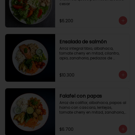
cesar
$6.200
Ensalada de salmón
Arroz integral tibio, albahaca, 
tomate cherry en mitad, cilantro, 
apio, zanahoria, pedazos de 
salmón a la plancha 125gr, 
almendras tostadas, aderezo 
verde, limón.
$10.300
Falafel con papas
Arroz de coliflor, albahaca, papas al 
horno con cascara, lentejas, 
tomate cherry en mitad, zanahoria, 
falafel, semillas de girasol, medio 
limón, aderezo teriyaqui.
$6.700