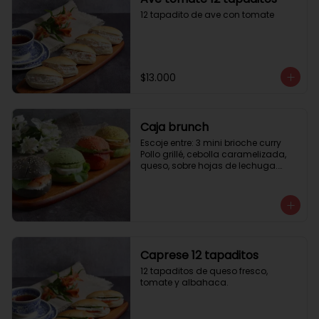
12 tapadito de ave con tomate
$13.000
Caja brunch
Escoje entre: 3 mini brioche curry

Pollo grillé, cebolla caramelizada, 
queso, sobre hojas de lechuga.

3 mini brioche tomate

Pastrami, lactonesa, tomate y palta.

3 mini brioche albahaca.

Quesillo palta, lactonesa sobre 
hojas de lechugas.

3 mini brioche tinta calamar.

Salmon ahumado, queso crema, 
Caprese 12 tapaditos
hojas de rúcula
12 tapaditos de queso fresco, 
tomate y albahaca.