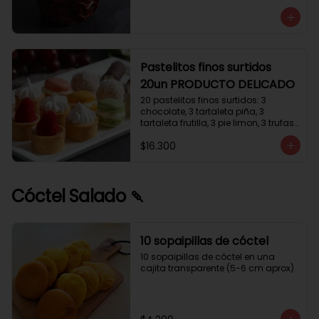
avellanas que potencia su masa 
exquisita. Esponjosa masa de color 
tostado y sabor vainilla que incluye 
una mezcla de frutos secos y un 
toque de cacao y caramelo. 
Relleno de crema de leche con 
Pastelitos finos surtidos
avellanas (15%) y decorado con 
20un PRODUCTO DELICADO
crocanti de avellanas.
20 pastelitos finos surtidos: 3 
chocolate, 3 tartaleta piña, 3 
tartaleta frutilla, 3 pie limon, 3 trufas 
manjar coco, 3 tubos chocolate 
$16.300
crema, 2 macarrones
Cóctel Salado 🍡
10 sopaipillas de cóctel
10 sopaipillas de cóctel en una 
cajita transparente (5-6 cm aprox)