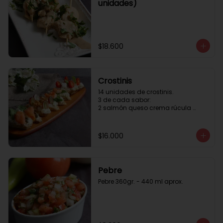
unidades)
$18.600
Crostinis
14 unidades de crostinis. 

3 de cada sabor:

2 salmón queso crema rúcula 
alcaparras.

3 nuez queso crema uva cebolla 
caramelizada y miel.

$16.000
3 camaron queso crema rúcula.

3 tomate cherry queso crema 
queso fresco y albahaca.3 serrano 
queso crema  y lonja de palta.
Pebre
Pebre 360gr. - 440 ml aprox.