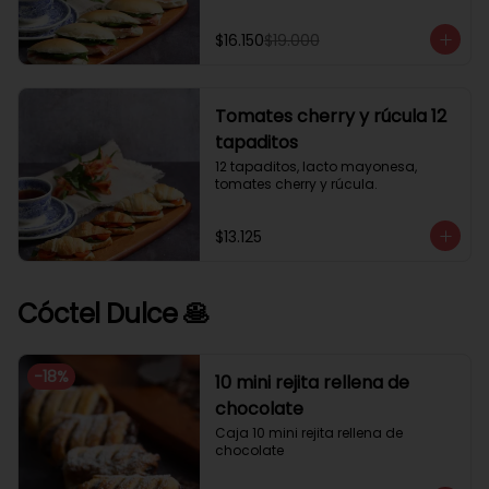
$16.150
$19.000
Tomates cherry y rúcula 12
tapaditos
12 tapaditos, lacto mayonesa, 
tomates cherry y rúcula.
$13.125
Cóctel Dulce 🥞
-
18
%
10 mini rejita rellena de
chocolate
Caja 10 mini rejita rellena de 
chocolate