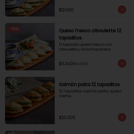
$12.500
-
19
%
Queso fresco ciboulette 12
tapaditos
12 tapadito queso fresco con 
ciboulette y lactomayonesa
$11.340
$14.000
Salmón palta 12 tapaditos
12 Tapaditos salmón palta, queso 
crema.
$20.000