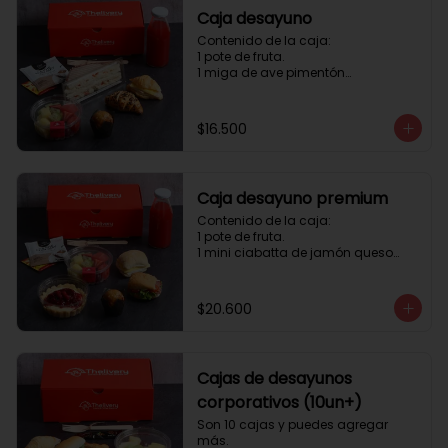
Caja desayuno
Contenido de la caja:

1 pote de fruta.

1 miga de ave pimentón

1 Mini Croissant Jamón Queso

1 mini croissant de chocolate

1 mini muffin

$16.500
1 sobre de té y café 

1 jugo natural
Caja desayuno premium
Contenido de la caja:

1 pote de fruta.

1 mini ciabatta de jamón queso

1 mini ciabatta de pastrami, 
lechuga y tomate.

1 mini muffin

$20.600
1 cheesecake

1 sobre de té y café 

1 jugo natural
Cajas de desayunos
corporativos (10un+)
Son 10 cajas y puedes agregar 
más. 
