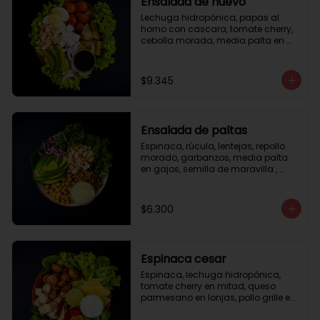
Ensalada de huevo
Lechuga hidropónica, papas al 
horno con cascara, tomate cherry, 
cebolla morada, media palta en 
gajos, queso fresco, huevo duro, 
almendras tostadas, vinagreta 
balsámica.
$9.345
Ensalada de paltas
Espinaca, rúcula, lentejas, repollo 
morado, garbanzos, media palta 
en gajos, semilla de maravilla , 
aderezo verde.
$6.300
Espinaca cesar
Espinaca, lechuga hidropónica, 
tomate cherry en mitad, queso 
parmesano en lonjas, pollo grille en 
cubos, tika, medio limón, aderezo 