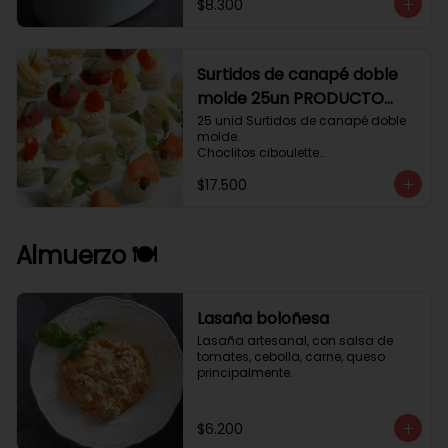
$8.300
Surtidos de canapé doble
molde 25un PRODUCTO
DELICADO .
25 unid Surtidos de canapé doble 
molde.

Choclitos ciboulette

Humus betarraga pepinillo.

$17.500
Tomate aji verde.

Palmito cilantro.

Salmón alcaparras berros.
Almuerzo 🍽️
Lasaña boloñesa
Lasaña artesanal, con salsa de 
tomates, cebolla, carne, queso 
principalmente.
$6.200