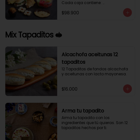
Cada caja contiene: 

1 palmera con chocolate.

$98.900
2 mini croissant jamón queso. 

1 tapadito jamón serrano, queso 
crema y rúcula.

2 galletas de flores. 

Mix Tapaditos 🥪
1 pote de frutas. 

1 mini muffin. 

1 sobre de café.

Estos desayunos no los vendemos 
Alcachofa aceitunas 12
por unidad, desde 10 cajas.
tapaditos
12 Tapaditos de fondos alcachofa 
y aceitunas con lacto mayonesa.
$16.000
Arma tu tapadito
Arma tu tapadito con los 
ingredientes que tú quieras. Son 12 
tapaditos hechos por ti.