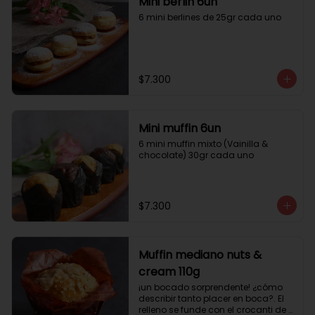
Mini berlin 6un
6 mini berlines de 25gr cada uno
$7.300
Mini muffin 6un
6 mini muffin mixto (Vainilla & 
chocolate) 30gr cada uno
$7.300
Muffin mediano nuts &
cream 110g
¡un bocado sorprendente! ¿cómo 
describir tanto placer en boca?. El 
relleno se funde con el crocanti de 