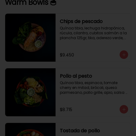
Warm Bowls 🥣
Chips de pescado
Quínoa tibia, lechuga hidropónica, 
rúcula, cilantro, cubitos salmón a la 
plancha 125gr, tika, aderezo verde, 
medio limón.
$9.450
Pollo al pesto
Quínoa tibia, espinaca, tomate 
cherry en mitad, brócoli, queso 
parmesano, pollo grille, apio, salsa 
de pesto.
$8.715
Tostada de pollo