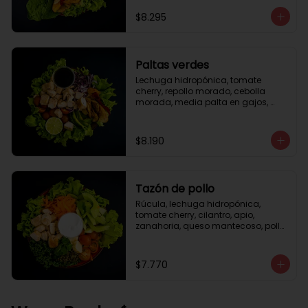
césar
$8.295
Paltas verdes
Lechuga hidropónica, tomate 
cherry, repollo morado, cebolla 
morada, media palta en gajos, 
pollo grille en cubos, medio limón, 
vinagreta balsámica.
$8.190
Tazón de pollo
Rúcula, lechuga hidropónica, 
tomate cherry, cilantro, apio, 
zanahoria, queso mantecoso, pollo 
grille en cubos, aceite de oliva con 
zataar, aderezo césar.
$7.770