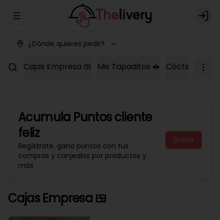
Abrir menu de navegación
Logi
¿Dónde quieres pedir?
Cajas Empresa 🍱
Mix Tapaditos 🥪
Cóctel Dulce 
Acumula
Puntos cliente
feliz
Únete
Regístrate, gana puntos con tus
compras y canjealos por productos y
más
Cajas Empresa 🍱