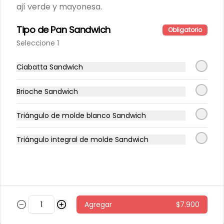
ají verde y mayonesa.
Pollo caliente con miel
Tipo de Pan Sandwich
Obligatorio
Quínoa tibia, espinaca, papas al 
Seleccione 1
horno con cascara, repollo morado, 
zanahoria, pollo grille en cubos, 
sésamo, salsa de miel picante.
Ciabatta Sandwich
$6.800
Brioche Sandwich
Pollo miso
Triángulo de molde blanco Sandwich
arroz integral tibio, espinaca, 
cilantro, repollo morado, zanahoria, 
Triángulo integral de molde Sandwich
pollo grille en cubos, aderezo de 
jengibre, sésamo y miso.
$5.600
Sandwich 🍔
Agregar
$7.900