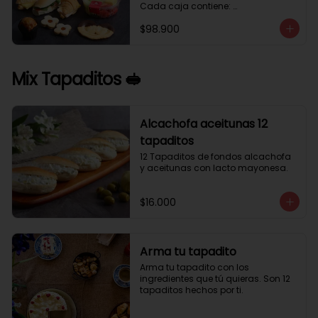
Cada caja contiene: 

1 palmera con chocolate.

$98.900
2 mini croissant jamón queso. 

1 tapadito jamón serrano, queso 
crema y rúcula.

2 galletas de flores. 

Mix Tapaditos 🥪
1 pote de frutas. 

1 mini muffin. 

1 sobre de café.

Estos desayunos no los vendemos 
Alcachofa aceitunas 12
por unidad, desde 10 cajas.
tapaditos
12 Tapaditos de fondos alcachofa 
y aceitunas con lacto mayonesa.
$16.000
Arma tu tapadito
Arma tu tapadito con los 
ingredientes que tú quieras. Son 12 
tapaditos hechos por ti.