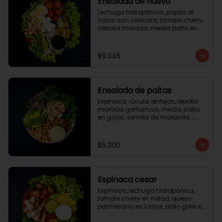
Ensalada de huevo
Lechuga hidropónica, papas al 
horno con cascara, tomate cherry, 
cebolla morada, media palta en 
gajos, queso fresco, huevo duro, 
almendras tostadas, vinagreta 
balsámica.
$9.345
Ensalada de paltas
Espinaca, rúcula, lentejas, repollo 
morado, garbanzos, media palta 
en gajos, semilla de maravilla , 
aderezo verde.
$6.300
Espinaca cesar
Espinaca, lechuga hidropónica, 
tomate cherry en mitad, queso 
parmesano en lonjas, pollo grille en 
cubos, tika, medio limón, aderezo 