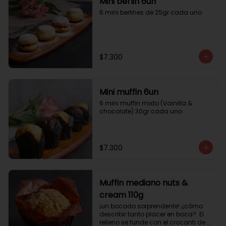
Mini berlin 6un
6 mini berlines de 25gr cada uno
$7.300
Mini muffin 6un
6 mini muffin mixto (Vainilla & 
chocolate) 30gr cada uno
$7.300
Muffin mediano nuts &
cream 110g
¡un bocado sorprendente! ¿cómo 
describir tanto placer en boca?. El 
relleno se funde con el crocanti de 