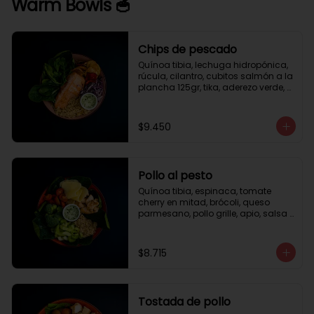
Warm Bowls 🥣
Chips de pescado
Quínoa tibia, lechuga hidropónica, 
rúcula, cilantro, cubitos salmón a la 
plancha 125gr, tika, aderezo verde, 
medio limón.
$9.450
Pollo al pesto
Quínoa tibia, espinaca, tomate 
cherry en mitad, brócoli, queso 
parmesano, pollo grille, apio, salsa 
de pesto.
$8.715
Tostada de pollo