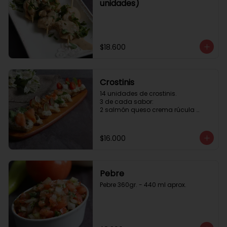
unidades)
$18.600
Crostinis
14 unidades de crostinis. 

3 de cada sabor:

2 salmón queso crema rúcula 
alcaparras.

3 nuez queso crema uva cebolla 
caramelizada y miel.

$16.000
3 camaron queso crema rúcula.

3 tomate cherry queso crema 
queso fresco y albahaca.3 serrano 
queso crema  y lonja de palta.
Pebre
Pebre 360gr. - 440 ml aprox.