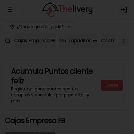
Abrir menu de navegación
Logi
¿Dónde quieres pedir?
Cajas Empresa 🍱
Mix Tapaditos 🥪
Cóctel Dulce 
Acumula
Puntos cliente
feliz
Únete
Regístrate, gana puntos con tus
compras y canjealos por productos y
más
Cajas Empresa 🍱