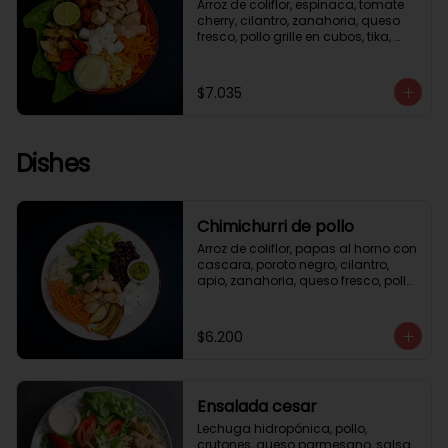
Arroz de coliflor, espinaca, tomate 
cherry, cilantro, zanahoria, queso 
fresco, pollo grille en cubos, tika, 
medio limón, aderezo verde.
$7.035
Dishes
Chimichurri de pollo
Arroz de coliflor, papas al horno con 
cascara, poroto negro, cilantro, 
apio, zanahoria, queso fresco, pollo 
grille en cubos, salsa chimichurri.
$6.200
Ensalada cesar
Lechuga hidropónica, pollo, 
crutones, queso parmesano, salsa 