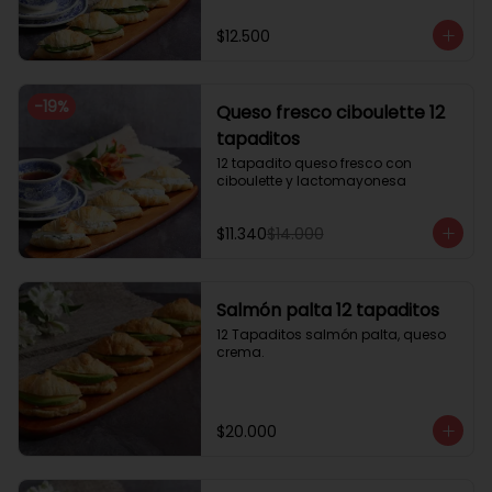
$12.500
-
19
%
Queso fresco ciboulette 12
tapaditos
12 tapadito queso fresco con 
ciboulette y lactomayonesa
$11.340
$14.000
Salmón palta 12 tapaditos
12 Tapaditos salmón palta, queso 
crema.
$20.000