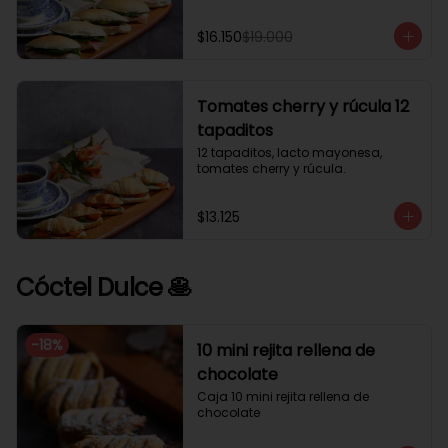
$16.150
$19.000
Tomates cherry y rúcula 12
tapaditos
12 tapaditos, lacto mayonesa, 
tomates cherry y rúcula.
$13.125
Cóctel Dulce 🥞
-
18
%
10 mini rejita rellena de
chocolate
Caja 10 mini rejita rellena de 
chocolate