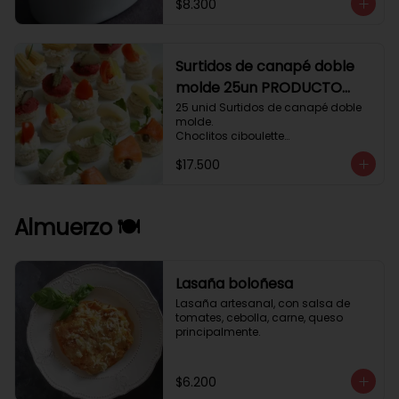
$8.300
Surtidos de canapé doble
molde 25un PRODUCTO
DELICADO .
25 unid Surtidos de canapé doble 
molde.

Choclitos ciboulette

Humus betarraga pepinillo.

$17.500
Tomate aji verde.

Palmito cilantro.

Salmón alcaparras berros.
Almuerzo 🍽️
Lasaña boloñesa
Lasaña artesanal, con salsa de 
tomates, cebolla, carne, queso 
principalmente.
$6.200