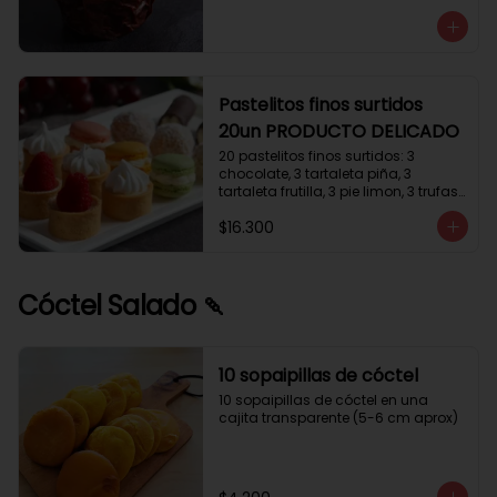
avellanas que potencia su masa 
exquisita. Esponjosa masa de color 
tostado y sabor vainilla que incluye 
una mezcla de frutos secos y un 
toque de cacao y caramelo. 
Relleno de crema de leche con 
Pastelitos finos surtidos
avellanas (15%) y decorado con 
20un PRODUCTO DELICADO
crocanti de avellanas.
20 pastelitos finos surtidos: 3 
chocolate, 3 tartaleta piña, 3 
tartaleta frutilla, 3 pie limon, 3 trufas 
manjar coco, 3 tubos chocolate 
$16.300
crema, 2 macarrones
Cóctel Salado 🍡
10 sopaipillas de cóctel
10 sopaipillas de cóctel en una 
cajita transparente (5-6 cm aprox)