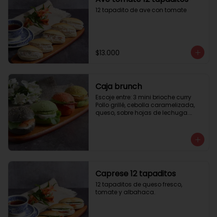
12 tapadito de ave con tomate
$13.000
Caja brunch
Escoje entre: 3 mini brioche curry

Pollo grillé, cebolla caramelizada, 
queso, sobre hojas de lechuga.

3 mini brioche tomate

Pastrami, lactonesa, tomate y palta.

3 mini brioche albahaca.

Quesillo palta, lactonesa sobre 
hojas de lechugas.

3 mini brioche tinta calamar.

Salmon ahumado, queso crema, 
Caprese 12 tapaditos
hojas de rúcula
12 tapaditos de queso fresco, 
tomate y albahaca.