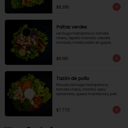
césar
$8.295
Paltas verdes
Lechuga hidropónica, tomate 
cherry, repollo morado, cebolla 
morada, media palta en gajos, 
pollo grille en cubos, medio limón, 
vinagreta balsámica.
$8.190
Tazón de pollo
Rúcula, lechuga hidropónica, 
tomate cherry, cilantro, apio, 
zanahoria, queso mantecoso, pollo 
grille en cubos, aceite de oliva con 
zataar, aderezo césar.
$7.770