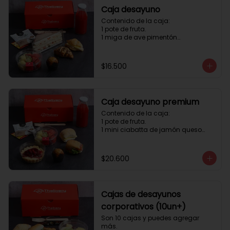
Caja desayuno
Contenido de la caja:

1 pote de fruta.

1 miga de ave pimentón

1 Mini Croissant Jamón Queso

1 mini croissant de chocolate

1 mini muffin

$16.500
1 sobre de té y café 

1 jugo natural
Caja desayuno premium
Contenido de la caja:

1 pote de fruta.

1 mini ciabatta de jamón queso

1 mini ciabatta de pastrami, 
lechuga y tomate.

1 mini muffin

$20.600
1 cheesecake

1 sobre de té y café 

1 jugo natural
Cajas de desayunos
corporativos (10un+)
Son 10 cajas y puedes agregar 
más. 
