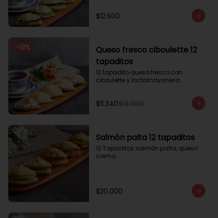
$12.500
-
19
%
Queso fresco ciboulette 12
tapaditos
12 tapadito queso fresco con 
ciboulette y lactomayonesa
$11.340
$14.000
Salmón palta 12 tapaditos
12 Tapaditos salmón palta, queso 
crema.
$20.000