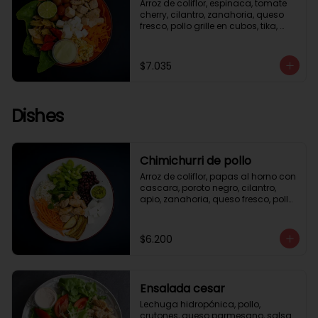
Arroz de coliflor, espinaca, tomate 
cherry, cilantro, zanahoria, queso 
fresco, pollo grille en cubos, tika, 
medio limón, aderezo verde.
$7.035
Dishes
Chimichurri de pollo
Arroz de coliflor, papas al horno con 
cascara, poroto negro, cilantro, 
apio, zanahoria, queso fresco, pollo 
grille en cubos, salsa chimichurri.
$6.200
Ensalada cesar
Lechuga hidropónica, pollo, 
crutones, queso parmesano, salsa 