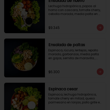
Ensalada de huevo
Lechuga hidropónica, papas al 
horno con cascara, tomate cherry, 
cebolla morada, media palta en 
gajos, queso fresco, huevo duro, 
almendras tostadas, vinagreta 
balsámica.
$9.345
Ensalada de paltas
Espinaca, rúcula, lentejas, repollo 
morado, garbanzos, media palta 
en gajos, semilla de maravilla , 
aderezo verde.
$6.300
Espinaca cesar
Espinaca, lechuga hidropónica, 
tomate cherry en mitad, queso 
parmesano en lonjas, pollo grille en 
cubos, tika, medio limón, aderezo 