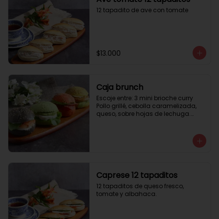
12 tapadito de ave con tomate
$13.000
Caja brunch
Escoje entre: 3 mini brioche curry

Pollo grillé, cebolla caramelizada, 
queso, sobre hojas de lechuga.

3 mini brioche tomate

Pastrami, lactonesa, tomate y palta.

3 mini brioche albahaca.

Quesillo palta, lactonesa sobre 
hojas de lechugas.

3 mini brioche tinta calamar.

Salmon ahumado, queso crema, 
Caprese 12 tapaditos
hojas de rúcula
12 tapaditos de queso fresco, 
tomate y albahaca.