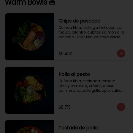
Warm Bowls 🥣
Chips de pescado
Quínoa tibia, lechuga hidropónica, 
rúcula, cilantro, cubitos salmón a la 
plancha 125gr, tika, aderezo verde, 
medio limón.
$9.450
Pollo al pesto
Quínoa tibia, espinaca, tomate 
cherry en mitad, brócoli, queso 
parmesano, pollo grille, apio, salsa 
de pesto.
$8.715
Tostada de pollo