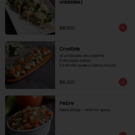
unidades)
$18.600
Crostinis
14 unidades de crostinis. 

3 de cada sabor:

2 salmón queso crema rúcula 
alcaparras.

3 nuez queso crema uva cebolla 
caramelizada y miel.

$16.000
3 camaron queso crema rúcula.

3 tomate cherry queso crema 
queso fresco y albahaca.3 serrano 
queso crema  y lonja de palta.
Pebre
Pebre 360gr. - 440 ml aprox.