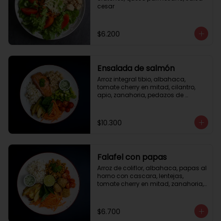
cesar
$6.200
Ensalada de salmón
Arroz integral tibio, albahaca, 
tomate cherry en mitad, cilantro, 
apio, zanahoria, pedazos de 
salmón a la plancha 125gr, 
almendras tostadas, aderezo 
verde, limón.
$10.300
Falafel con papas
Arroz de coliflor, albahaca, papas al 
horno con cascara, lentejas, 
tomate cherry en mitad, zanahoria, 
falafel, semillas de girasol, medio 
limón, aderezo teriyaqui.
$6.700