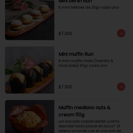
Mini berlin 6un
6 mini berlines de 25gr cada uno
$7.300
Mini muffin 6un
6 mini muffin mixto (Vainilla & 
chocolate) 30gr cada uno
$7.300
Muffin mediano nuts &
cream 110g
¡un bocado sorprendente! ¿cómo 
describir tanto placer en boca?. El 
relleno se funde con el crocanti de 