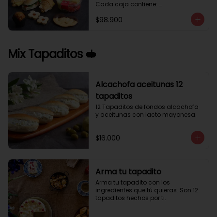
Cada caja contiene: 

1 palmera con chocolate.

$98.900
2 mini croissant jamón queso. 

1 tapadito jamón serrano, queso 
crema y rúcula.

2 galletas de flores. 

Mix Tapaditos 🥪
1 pote de frutas. 

1 mini muffin. 

1 sobre de café.

Estos desayunos no los vendemos 
Alcachofa aceitunas 12
por unidad, desde 10 cajas.
tapaditos
12 Tapaditos de fondos alcachofa 
y aceitunas con lacto mayonesa.
$16.000
Arma tu tapadito
Arma tu tapadito con los 
ingredientes que tú quieras. Son 12 
tapaditos hechos por ti.