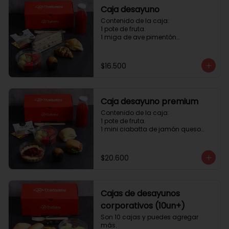
Caja desayuno
Contenido de la caja:

1 pote de fruta.

1 miga de ave pimentón

1 Mini Croissant Jamón Queso

1 mini croissant de chocolate

1 mini muffin

$16.500
1 sobre de té y café 

1 jugo natural
Caja desayuno premium
Contenido de la caja:

1 pote de fruta.

1 mini ciabatta de jamón queso

1 mini ciabatta de pastrami, 
lechuga y tomate.

1 mini muffin

$20.600
1 cheesecake

1 sobre de té y café 

1 jugo natural
Cajas de desayunos
corporativos (10un+)
Son 10 cajas y puedes agregar 
más. 
