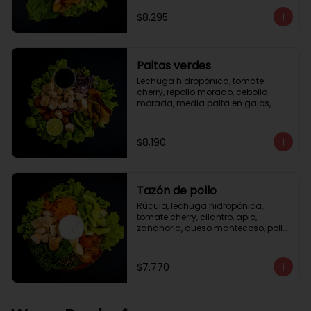
césar
$8.295
Paltas verdes
Lechuga hidropónica, tomate 
cherry, repollo morado, cebolla 
morada, media palta en gajos, 
pollo grille en cubos, medio limón, 
vinagreta balsámica.
$8.190
Tazón de pollo
Rúcula, lechuga hidropónica, 
tomate cherry, cilantro, apio, 
zanahoria, queso mantecoso, pollo 
grille en cubos, aceite de oliva con 
zataar, aderezo césar.
$7.770