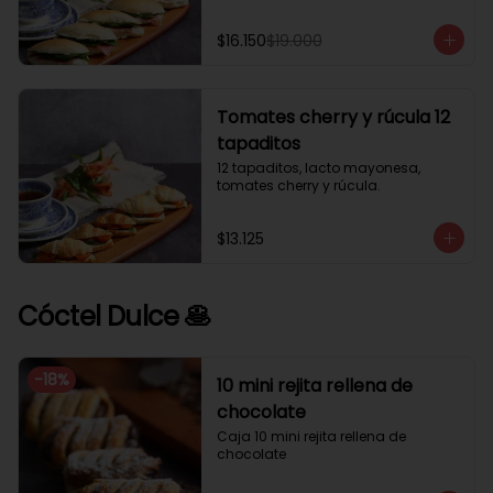
$16.150
$19.000
Tomates cherry y rúcula 12
tapaditos
12 tapaditos, lacto mayonesa, 
tomates cherry y rúcula.
$13.125
Cóctel Dulce 🥞
-
18
%
10 mini rejita rellena de
chocolate
Caja 10 mini rejita rellena de 
chocolate