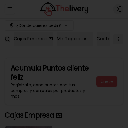
Abrir menu de navegación
Logi
¿Dónde quieres pedir?
Cajas Empresa 🍱
Mix Tapaditos 🥪
Cóctel Dulce 
Acumula
Puntos cliente
feliz
Únete
Regístrate, gana puntos con tus
compras y canjealos por productos y
más
Cajas Empresa 🍱