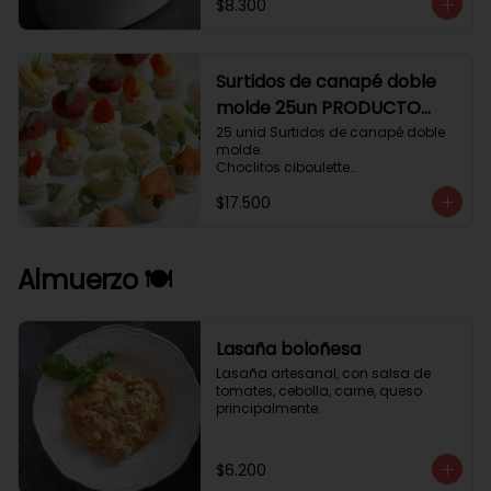
$8.300
Surtidos de canapé doble
molde 25un PRODUCTO
DELICADO .
25 unid Surtidos de canapé doble 
molde.

Choclitos ciboulette

Humus betarraga pepinillo.

$17.500
Tomate aji verde.

Palmito cilantro.

Salmón alcaparras berros.
Almuerzo 🍽️
Lasaña boloñesa
Lasaña artesanal, con salsa de 
tomates, cebolla, carne, queso 
principalmente.
$6.200