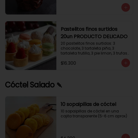
avellanas que potencia su masa 
exquisita. Esponjosa masa de color 
tostado y sabor vainilla que incluye 
una mezcla de frutos secos y un 
toque de cacao y caramelo. 
Relleno de crema de leche con 
Pastelitos finos surtidos
avellanas (15%) y decorado con 
20un PRODUCTO DELICADO
crocanti de avellanas.
20 pastelitos finos surtidos: 3 
chocolate, 3 tartaleta piña, 3 
tartaleta frutilla, 3 pie limon, 3 trufas 
manjar coco, 3 tubos chocolate 
$16.300
crema, 2 macarrones
Cóctel Salado 🍡
10 sopaipillas de cóctel
10 sopaipillas de cóctel en una 
cajita transparente (5-6 cm aprox)