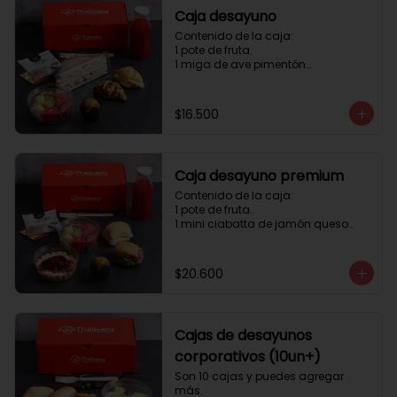
Caja desayuno
Contenido de la caja:

1 pote de fruta.

1 miga de ave pimentón

1 Mini Croissant Jamón Queso

1 mini croissant de chocolate

1 mini muffin

$16.500
1 sobre de té y café 

1 jugo natural
Caja desayuno premium
Contenido de la caja:

1 pote de fruta.

1 mini ciabatta de jamón queso

1 mini ciabatta de pastrami, 
lechuga y tomate.

1 mini muffin

$20.600
1 cheesecake

1 sobre de té y café 

1 jugo natural
Cajas de desayunos
corporativos (10un+)
Son 10 cajas y puedes agregar 
más. 
