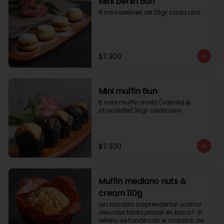
Mini berlin 6un
6 mini berlines de 25gr cada uno
$7.300
Mini muffin 6un
6 mini muffin mixto (Vainilla & 
chocolate) 30gr cada uno
$7.300
Muffin mediano nuts &
cream 110g
¡un bocado sorprendente! ¿cómo 
describir tanto placer en boca?. El 
relleno se funde con el crocanti de 