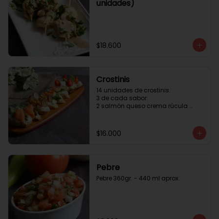
unidades)
$18.600
Crostinis
14 unidades de crostinis. 

3 de cada sabor:

2 salmón queso crema rúcula 
alcaparras.

3 nuez queso crema uva cebolla 
caramelizada y miel.

$16.000
3 camaron queso crema rúcula.

3 tomate cherry queso crema 
queso fresco y albahaca.3 serrano 
queso crema  y lonja de palta.
Pebre
Pebre 360gr. - 440 ml aprox.