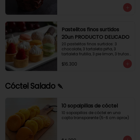
avellanas que potencia su masa 
exquisita. Esponjosa masa de color 
tostado y sabor vainilla que incluye 
una mezcla de frutos secos y un 
toque de cacao y caramelo. 
Relleno de crema de leche con 
Pastelitos finos surtidos
avellanas (15%) y decorado con 
20un PRODUCTO DELICADO
crocanti de avellanas.
20 pastelitos finos surtidos: 3 
chocolate, 3 tartaleta piña, 3 
tartaleta frutilla, 3 pie limon, 3 trufas 
manjar coco, 3 tubos chocolate 
$16.300
crema, 2 macarrones
Cóctel Salado 🍡
10 sopaipillas de cóctel
10 sopaipillas de cóctel en una 
cajita transparente (5-6 cm aprox)