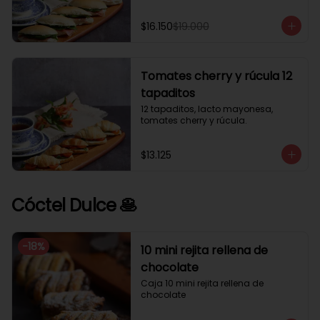
$16.150
$19.000
Tomates cherry y rúcula 12
tapaditos
12 tapaditos, lacto mayonesa, 
tomates cherry y rúcula.
$13.125
Cóctel Dulce 🥞
-
18
%
10 mini rejita rellena de
chocolate
Caja 10 mini rejita rellena de 
chocolate