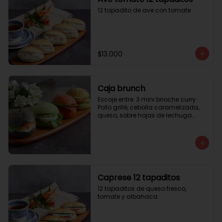
12 tapadito de ave con tomate
$13.000
Caja brunch
Escoje entre: 3 mini brioche curry

Pollo grillé, cebolla caramelizada, 
queso, sobre hojas de lechuga.

3 mini brioche tomate

Pastrami, lactonesa, tomate y palta.

3 mini brioche albahaca.

Quesillo palta, lactonesa sobre 
hojas de lechugas.

3 mini brioche tinta calamar.

Salmon ahumado, queso crema, 
Caprese 12 tapaditos
hojas de rúcula
12 tapaditos de queso fresco, 
tomate y albahaca.