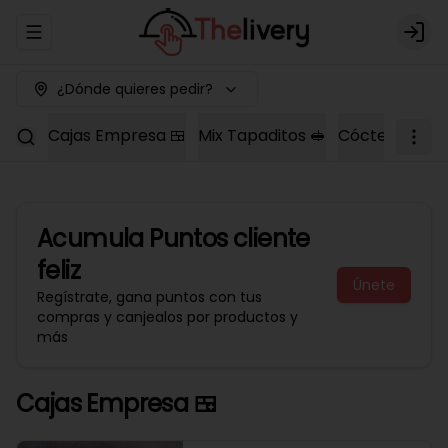
Abrir menu de navegación
Logi
¿Dónde quieres pedir?
Cajas Empresa 🍱
Mix Tapaditos 🥪
Cóctel Dulce 
Acumula
Puntos cliente
feliz
Únete
Regístrate, gana puntos con tus
compras y canjealos por productos y
más
Cajas Empresa 🍱