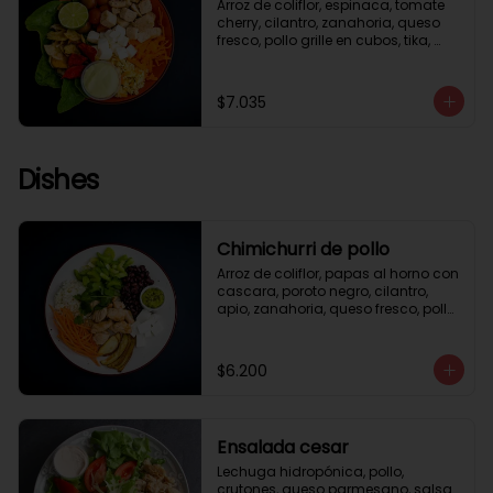
Arroz de coliflor, espinaca, tomate 
cherry, cilantro, zanahoria, queso 
fresco, pollo grille en cubos, tika, 
medio limón, aderezo verde.
$7.035
Dishes
Chimichurri de pollo
Arroz de coliflor, papas al horno con 
cascara, poroto negro, cilantro, 
apio, zanahoria, queso fresco, pollo 
grille en cubos, salsa chimichurri.
$6.200
Ensalada cesar
Lechuga hidropónica, pollo, 
crutones, queso parmesano, salsa 