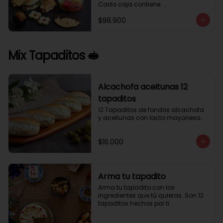
Cada caja contiene: 

1 palmera con chocolate.

$98.900
2 mini croissant jamón queso. 

1 tapadito jamón serrano, queso 
crema y rúcula.

2 galletas de flores. 

Mix Tapaditos 🥪
1 pote de frutas. 

1 mini muffin. 

1 sobre de café.

Estos desayunos no los vendemos 
Alcachofa aceitunas 12
por unidad, desde 10 cajas.
tapaditos
12 Tapaditos de fondos alcachofa 
y aceitunas con lacto mayonesa.
$16.000
Arma tu tapadito
Arma tu tapadito con los 
ingredientes que tú quieras. Son 12 
tapaditos hechos por ti.