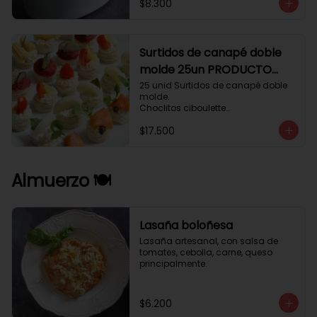
$8.300
Surtidos de canapé doble
molde 25un PRODUCTO
DELICADO .
25 unid Surtidos de canapé doble 
molde.

Choclitos ciboulette

Humus betarraga pepinillo.

$17.500
Tomate aji verde.

Palmito cilantro.

Salmón alcaparras berros.
Almuerzo 🍽️
Lasaña boloñesa
Lasaña artesanal, con salsa de 
tomates, cebolla, carne, queso 
principalmente.
$6.200