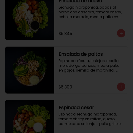
Ensalada de huevo
Lechuga hidropónica, papas al 
horno con cascara, tomate cherry, 
cebolla morada, media palta en 
gajos, queso fresco, huevo duro, 
almendras tostadas, vinagreta 
balsámica.
$9.345
Ensalada de paltas
Espinaca, rúcula, lentejas, repollo 
morado, garbanzos, media palta 
en gajos, semilla de maravilla , 
aderezo verde.
$6.300
Espinaca cesar
Espinaca, lechuga hidropónica, 
tomate cherry en mitad, queso 
parmesano en lonjas, pollo grille en 
cubos, tika, medio limón, aderezo 