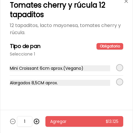
Tomates cherry y rúcula 12
tapaditos
Pollo caliente con miel
Quínoa tibia, espinaca, papas al 
12 tapaditos, lacto mayonesa, tomates cherry y
horno con cascara, repollo morado, 
zanahoria, pollo grille en cubos, 
rúcula.
sésamo, salsa de miel picante.
Tipo de pan
Obligatorio
$6.800
Seleccione 1
Pollo miso
Mini Croissant 6cm aprox.(Vegano)
arroz integral tibio, espinaca, 
cilantro, repollo morado, zanahoria, 
Alargados 8,5CM aprox.
pollo grille en cubos, aderezo de 
jengibre, sésamo y miso.
$5.600
Sandwich 🍔
Agregar
$13.125