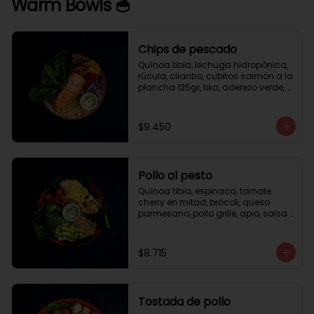
Warm Bowls 🥣
Chips de pescado
Quínoa tibia, lechuga hidropónica, 
rúcula, cilantro, cubitos salmón a la 
plancha 125gr, tika, aderezo verde, 
medio limón.
$9.450
Pollo al pesto
Quínoa tibia, espinaca, tomate 
cherry en mitad, brócoli, queso 
parmesano, pollo grille, apio, salsa 
de pesto.
$8.715
Tostada de pollo