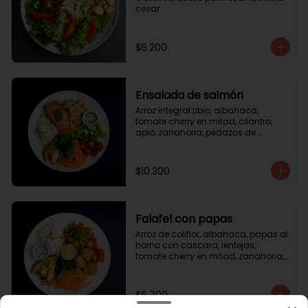
cesar
$6.200
Ensalada de salmón
Arroz integral tibio, albahaca, 
tomate cherry en mitad, cilantro, 
apio, zanahoria, pedazos de 
salmón a la plancha 125gr, 
almendras tostadas, aderezo 
verde, limón.
$10.300
Falafel con papas
Arroz de coliflor, albahaca, papas al 
horno con cascara, lentejas, 
tomate cherry en mitad, zanahoria, 
falafel, semillas de girasol, medio 
limón, aderezo teriyaqui.
$6.700