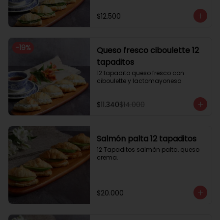
$12.500
-
19
%
Queso fresco ciboulette 12
tapaditos
12 tapadito queso fresco con 
ciboulette y lactomayonesa
$11.340
$14.000
Salmón palta 12 tapaditos
12 Tapaditos salmón palta, queso 
crema.
$20.000