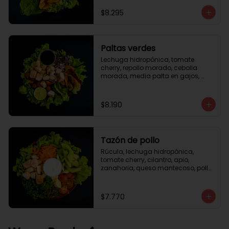
césar
$8.295
Paltas verdes
Lechuga hidropónica, tomate 
cherry, repollo morado, cebolla 
morada, media palta en gajos, 
pollo grille en cubos, medio limón, 
vinagreta balsámica.
$8.190
Tazón de pollo
Rúcula, lechuga hidropónica, 
tomate cherry, cilantro, apio, 
zanahoria, queso mantecoso, pollo 
grille en cubos, aceite de oliva con 
zataar, aderezo césar.
$7.770