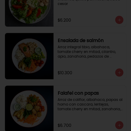
cesar
$6.200
Ensalada de salmón
Arroz integral tibio, albahaca, 
tomate cherry en mitad, cilantro, 
apio, zanahoria, pedazos de 
salmón a la plancha 125gr, 
almendras tostadas, aderezo 
verde, limón.
$10.300
Falafel con papas
Arroz de coliflor, albahaca, papas al 
horno con cascara, lentejas, 
tomate cherry en mitad, zanahoria, 
falafel, semillas de girasol, medio 
limón, aderezo teriyaqui.
$6.700