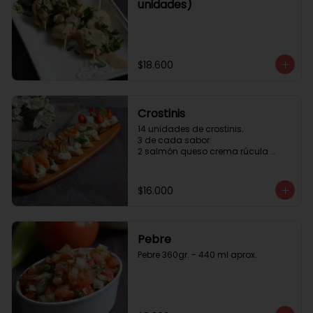
unidades)
$18.600
Crostinis
14 unidades de crostinis. 

3 de cada sabor:

2 salmón queso crema rúcula 
alcaparras.

3 nuez queso crema uva cebolla 
caramelizada y miel.

$16.000
3 camaron queso crema rúcula.

3 tomate cherry queso crema 
queso fresco y albahaca.3 serrano 
queso crema  y lonja de palta.
Pebre
Pebre 360gr. - 440 ml aprox.