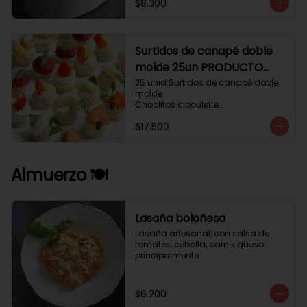
$8.300
Surtidos de canapé doble
molde 25un PRODUCTO
DELICADO .
25 unid Surtidos de canapé doble 
molde.

Choclitos ciboulette

Humus betarraga pepinillo.

$17.500
Tomate aji verde.

Palmito cilantro.

Salmón alcaparras berros.
Almuerzo 🍽️
Lasaña boloñesa
Lasaña artesanal, con salsa de 
tomates, cebolla, carne, queso 
principalmente.
$6.200