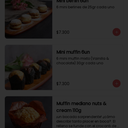
Mini berlin 6un
6 mini berlines de 25gr cada uno
$7.300
Mini muffin 6un
6 mini muffin mixto (Vainilla & 
chocolate) 30gr cada uno
$7.300
Muffin mediano nuts &
cream 110g
¡un bocado sorprendente! ¿cómo 
describir tanto placer en boca?. El 
relleno se funde con el crocanti de 