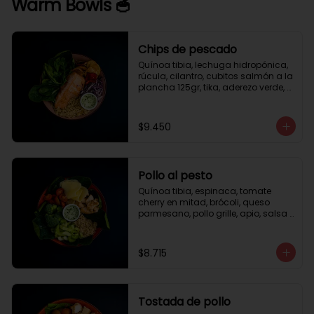
Warm Bowls 🥣
Chips de pescado
Quínoa tibia, lechuga hidropónica, 
rúcula, cilantro, cubitos salmón a la 
plancha 125gr, tika, aderezo verde, 
medio limón.
$9.450
Pollo al pesto
Quínoa tibia, espinaca, tomate 
cherry en mitad, brócoli, queso 
parmesano, pollo grille, apio, salsa 
de pesto.
$8.715
Tostada de pollo