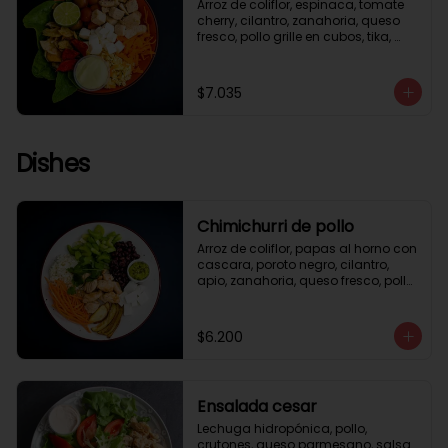
Arroz de coliflor, espinaca, tomate 
cherry, cilantro, zanahoria, queso 
fresco, pollo grille en cubos, tika, 
medio limón, aderezo verde.
$7.035
Dishes
Chimichurri de pollo
Arroz de coliflor, papas al horno con 
cascara, poroto negro, cilantro, 
apio, zanahoria, queso fresco, pollo 
grille en cubos, salsa chimichurri.
$6.200
Ensalada cesar
Lechuga hidropónica, pollo, 
crutones, queso parmesano, salsa 