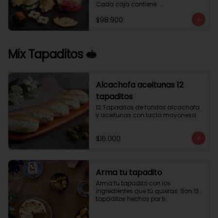
Cada caja contiene: 

1 palmera con chocolate.

$98.900
2 mini croissant jamón queso. 

1 tapadito jamón serrano, queso 
crema y rúcula.

2 galletas de flores. 

Mix Tapaditos 🥪
1 pote de frutas. 

1 mini muffin. 

1 sobre de café.

Estos desayunos no los vendemos 
Alcachofa aceitunas 12
por unidad, desde 10 cajas.
tapaditos
12 Tapaditos de fondos alcachofa 
y aceitunas con lacto mayonesa.
$16.000
Arma tu tapadito
Arma tu tapadito con los 
ingredientes que tú quieras. Son 12 
tapaditos hechos por ti.