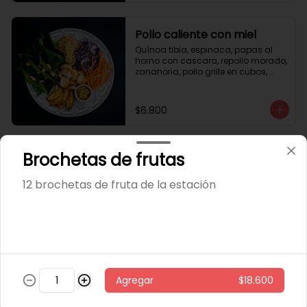
Pollo caliente con miel
Quínoa tibia, espinaca, papas al 
horno con cascara, repollo morado, 
zanahoria, pollo grille en cubos, 
sésamo, salsa de miel picante.
$6.800
Brochetas de frutas
Pollo miso
arroz integral tibio, espinaca, 
12 brochetas de fruta de la estación
cilantro, repollo morado, zanahoria, 
pollo grille en cubos, aderezo de 
jengibre, sésamo y miso.
$5.600
Sandwich 🍔
Agregar
$18.600