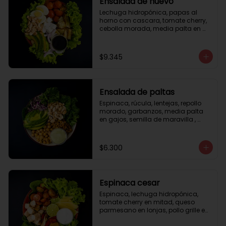
Ensalada de huevo
Lechuga hidropónica, papas al 
horno con cascara, tomate cherry, 
cebolla morada, media palta en 
gajos, queso fresco, huevo duro, 
almendras tostadas, vinagreta 
balsámica.
$9.345
Ensalada de paltas
Espinaca, rúcula, lentejas, repollo 
morado, garbanzos, media palta 
en gajos, semilla de maravilla , 
aderezo verde.
$6.300
Espinaca cesar
Espinaca, lechuga hidropónica, 
tomate cherry en mitad, queso 
parmesano en lonjas, pollo grille en 
cubos, tika, medio limón, aderezo 