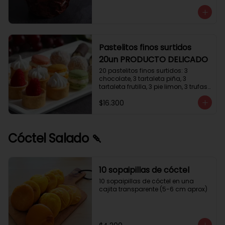
avellanas que potencia su masa 
exquisita. Esponjosa masa de color 
tostado y sabor vainilla que incluye 
una mezcla de frutos secos y un 
toque de cacao y caramelo. 
Relleno de crema de leche con 
Pastelitos finos surtidos
avellanas (15%) y decorado con 
20un PRODUCTO DELICADO
crocanti de avellanas.
20 pastelitos finos surtidos: 3 
chocolate, 3 tartaleta piña, 3 
tartaleta frutilla, 3 pie limon, 3 trufas 
manjar coco, 3 tubos chocolate 
$16.300
crema, 2 macarrones
Cóctel Salado 🍡
10 sopaipillas de cóctel
10 sopaipillas de cóctel en una 
cajita transparente (5-6 cm aprox)