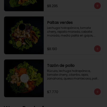
césar
$8.295
Paltas verdes
Lechuga hidropónica, tomate 
cherry, repollo morado, cebolla 
morada, media palta en gajos, 
pollo grille en cubos, medio limón, 
vinagreta balsámica.
$8.190
Tazón de pollo
Rúcula, lechuga hidropónica, 
tomate cherry, cilantro, apio, 
zanahoria, queso mantecoso, pollo 
grille en cubos, aceite de oliva con 
zataar, aderezo césar.
$7.770