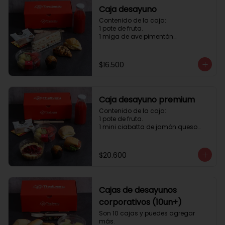
Caja desayuno
Contenido de la caja:

1 pote de fruta.

1 miga de ave pimentón

1 Mini Croissant Jamón Queso

1 mini croissant de chocolate

1 mini muffin

$16.500
1 sobre de té y café 

1 jugo natural
Caja desayuno premium
Contenido de la caja:

1 pote de fruta.

1 mini ciabatta de jamón queso

1 mini ciabatta de pastrami, 
lechuga y tomate.

1 mini muffin

$20.600
1 cheesecake

1 sobre de té y café 

1 jugo natural
Cajas de desayunos
corporativos (10un+)
Son 10 cajas y puedes agregar 
más. 
