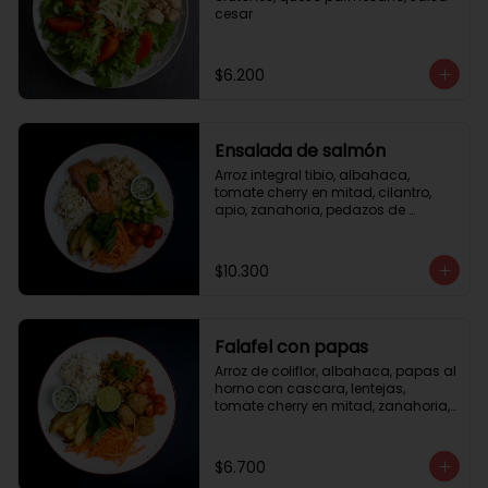
cesar
$6.200
Ensalada de salmón
Arroz integral tibio, albahaca, 
tomate cherry en mitad, cilantro, 
apio, zanahoria, pedazos de 
salmón a la plancha 125gr, 
almendras tostadas, aderezo 
verde, limón.
$10.300
Falafel con papas
Arroz de coliflor, albahaca, papas al 
horno con cascara, lentejas, 
tomate cherry en mitad, zanahoria, 
falafel, semillas de girasol, medio 
limón, aderezo teriyaqui.
$6.700