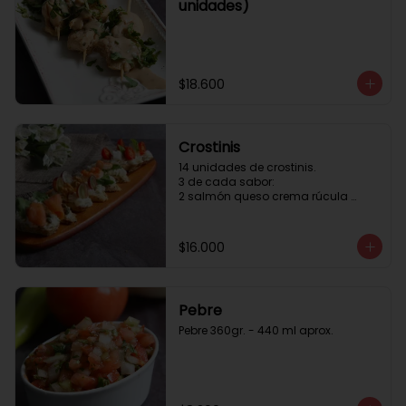
unidades)
$18.600
Crostinis
14 unidades de crostinis. 

3 de cada sabor:

2 salmón queso crema rúcula 
alcaparras.

3 nuez queso crema uva cebolla 
caramelizada y miel.

$16.000
3 camaron queso crema rúcula.

3 tomate cherry queso crema 
queso fresco y albahaca.3 serrano 
queso crema  y lonja de palta.
Pebre
Pebre 360gr. - 440 ml aprox.