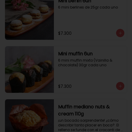
Mini berlin 6un
6 mini berlines de 25gr cada uno
$7.300
Mini muffin 6un
6 mini muffin mixto (Vainilla & 
chocolate) 30gr cada uno
$7.300
Muffin mediano nuts &
cream 110g
¡un bocado sorprendente! ¿cómo 
describir tanto placer en boca?. El 
relleno se funde con el crocanti de 