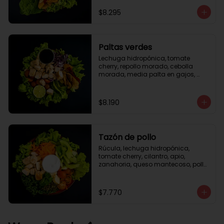
césar
$8.295
Paltas verdes
Lechuga hidropónica, tomate 
cherry, repollo morado, cebolla 
morada, media palta en gajos, 
pollo grille en cubos, medio limón, 
vinagreta balsámica.
$8.190
Tazón de pollo
Rúcula, lechuga hidropónica, 
tomate cherry, cilantro, apio, 
zanahoria, queso mantecoso, pollo 
grille en cubos, aceite de oliva con 
zataar, aderezo césar.
$7.770