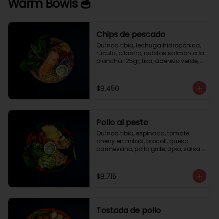
Warm Bowls 🥣
Chips de pescado
Quínoa tibia, lechuga hidropónica, 
rúcula, cilantro, cubitos salmón a la 
plancha 125gr, tika, aderezo verde, 
medio limón.
$9.450
Pollo al pesto
Quínoa tibia, espinaca, tomate 
cherry en mitad, brócoli, queso 
parmesano, pollo grille, apio, salsa 
de pesto.
$8.715
Tostada de pollo