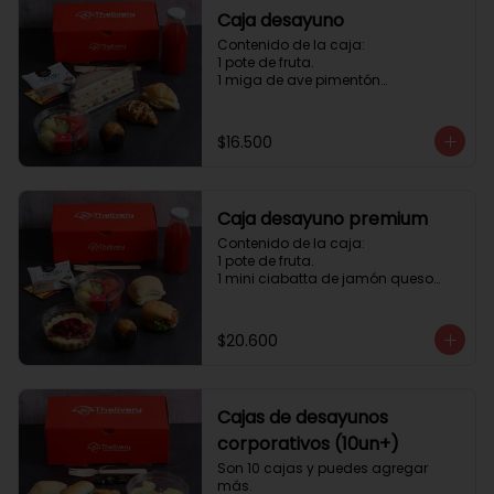
Caja desayuno
Contenido de la caja:

1 pote de fruta.

1 miga de ave pimentón

1 Mini Croissant Jamón Queso

1 mini croissant de chocolate

1 mini muffin

$16.500
1 sobre de té y café 

1 jugo natural
Caja desayuno premium
Contenido de la caja:

1 pote de fruta.

1 mini ciabatta de jamón queso

1 mini ciabatta de pastrami, 
lechuga y tomate.

1 mini muffin

$20.600
1 cheesecake

1 sobre de té y café 

1 jugo natural
Cajas de desayunos
corporativos (10un+)
Son 10 cajas y puedes agregar 
más. 
