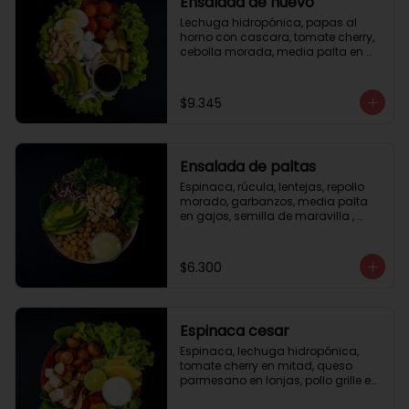
Ensalada de huevo
Lechuga hidropónica, papas al 
horno con cascara, tomate cherry, 
cebolla morada, media palta en 
gajos, queso fresco, huevo duro, 
almendras tostadas, vinagreta 
balsámica.
$9.345
Ensalada de paltas
Espinaca, rúcula, lentejas, repollo 
morado, garbanzos, media palta 
en gajos, semilla de maravilla , 
aderezo verde.
$6.300
Espinaca cesar
Espinaca, lechuga hidropónica, 
tomate cherry en mitad, queso 
parmesano en lonjas, pollo grille en 
cubos, tika, medio limón, aderezo 