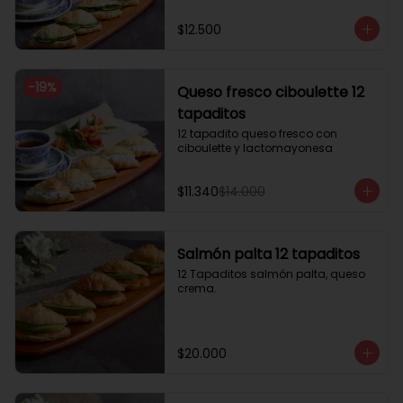
$12.500
-
19
%
Queso fresco ciboulette 12
tapaditos
12 tapadito queso fresco con 
ciboulette y lactomayonesa
$11.340
$14.000
Salmón palta 12 tapaditos
12 Tapaditos salmón palta, queso 
crema.
$20.000