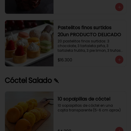
avellanas que potencia su masa 
exquisita. Esponjosa masa de color 
tostado y sabor vainilla que incluye 
una mezcla de frutos secos y un 
toque de cacao y caramelo. 
Relleno de crema de leche con 
Pastelitos finos surtidos
avellanas (15%) y decorado con 
20un PRODUCTO DELICADO
crocanti de avellanas.
20 pastelitos finos surtidos: 3 
chocolate, 3 tartaleta piña, 3 
tartaleta frutilla, 3 pie limon, 3 trufas 
manjar coco, 3 tubos chocolate 
$16.300
crema, 2 macarrones
Cóctel Salado 🍡
10 sopaipillas de cóctel
10 sopaipillas de cóctel en una 
cajita transparente (5-6 cm aprox)