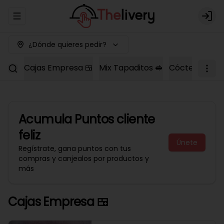
Abrir menu de navegación
Logi
¿Dónde quieres pedir?
Cajas Empresa 🍱
Mix Tapaditos 🥪
Cóctel Dulce 
Acumula
Puntos cliente
feliz
Únete
Regístrate, gana puntos con tus
compras y canjealos por productos y
más
Cajas Empresa 🍱