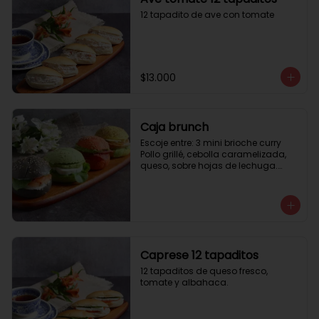
12 tapadito de ave con tomate
$13.000
Caja brunch
Escoje entre: 3 mini brioche curry

Pollo grillé, cebolla caramelizada, 
queso, sobre hojas de lechuga.

3 mini brioche tomate

Pastrami, lactonesa, tomate y palta.

3 mini brioche albahaca.

Quesillo palta, lactonesa sobre 
hojas de lechugas.

3 mini brioche tinta calamar.

Salmon ahumado, queso crema, 
Caprese 12 tapaditos
hojas de rúcula
12 tapaditos de queso fresco, 
tomate y albahaca.