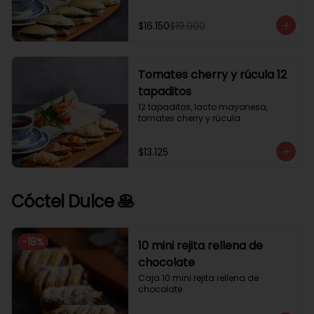
$16.150
$19.000
Tomates cherry y rúcula 12
tapaditos
12 tapaditos, lacto mayonesa, 
tomates cherry y rúcula.
$13.125
Cóctel Dulce 🥞
-
18
%
10 mini rejita rellena de
chocolate
Caja 10 mini rejita rellena de 
chocolate