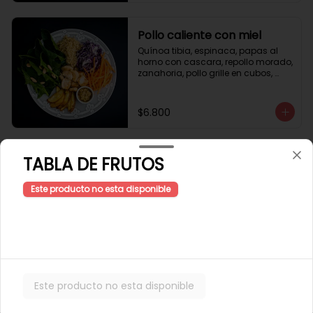
Pollo caliente con miel
Quínoa tibia, espinaca, papas al 
horno con cascara, repollo morado, 
zanahoria, pollo grille en cubos, 
sésamo, salsa de miel picante.
$6.800
TABLA DE FRUTOS
Pollo miso
arroz integral tibio, espinaca, 
cilantro, repollo morado, zanahoria, 
Este producto no esta disponible
pollo grille en cubos, aderezo de 
jengibre, sésamo y miso.
$5.600
Sandwich 🍔
Este producto no esta disponible