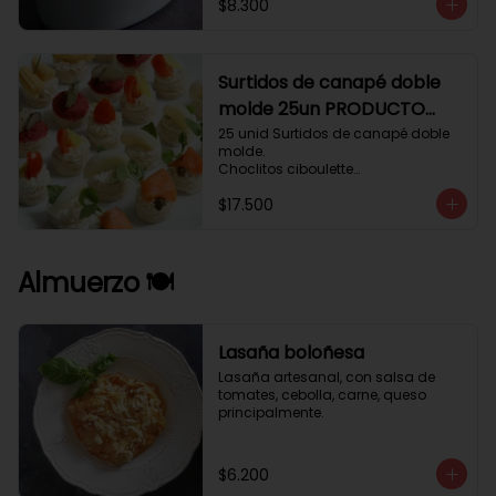
$8.300
Surtidos de canapé doble
molde 25un PRODUCTO
DELICADO .
25 unid Surtidos de canapé doble 
molde.

Choclitos ciboulette

Humus betarraga pepinillo.

$17.500
Tomate aji verde.

Palmito cilantro.

Salmón alcaparras berros.
Almuerzo 🍽️
Lasaña boloñesa
Lasaña artesanal, con salsa de 
tomates, cebolla, carne, queso 
principalmente.
$6.200