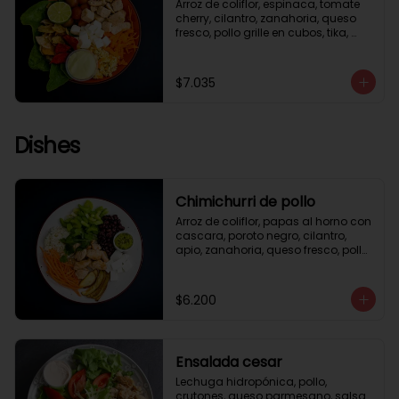
Arroz de coliflor, espinaca, tomate 
cherry, cilantro, zanahoria, queso 
fresco, pollo grille en cubos, tika, 
medio limón, aderezo verde.
$7.035
Dishes
Chimichurri de pollo
Arroz de coliflor, papas al horno con 
cascara, poroto negro, cilantro, 
apio, zanahoria, queso fresco, pollo 
grille en cubos, salsa chimichurri.
$6.200
Ensalada cesar
Lechuga hidropónica, pollo, 
crutones, queso parmesano, salsa 