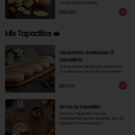
Cada caja contiene: 

1 palmera con chocolate.

$98.900
2 mini croissant jamón queso. 

1 tapadito jamón serrano, queso 
crema y rúcula.

2 galletas de flores. 

Mix Tapaditos 🥪
1 pote de frutas. 

1 mini muffin. 

1 sobre de café.

Estos desayunos no los vendemos 
Alcachofa aceitunas 12
por unidad, desde 10 cajas.
tapaditos
12 Tapaditos de fondos alcachofa 
y aceitunas con lacto mayonesa.
$16.000
Arma tu tapadito
Arma tu tapadito con los 
ingredientes que tú quieras. Son 12 
tapaditos hechos por ti.