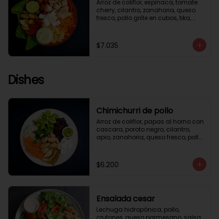
Arroz de coliflor, espinaca, tomate 
cherry, cilantro, zanahoria, queso 
fresco, pollo grille en cubos, tika, 
medio limón, aderezo verde.
$7.035
Dishes
Chimichurri de pollo
Arroz de coliflor, papas al horno con 
cascara, poroto negro, cilantro, 
apio, zanahoria, queso fresco, pollo 
grille en cubos, salsa chimichurri.
$6.200
Ensalada cesar
Lechuga hidropónica, pollo, 
crutones, queso parmesano, salsa 