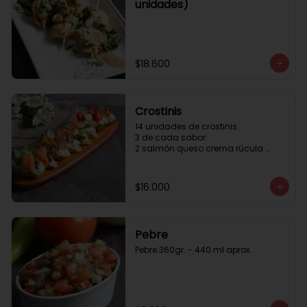
unidades)
$18.600
Crostinis
14 unidades de crostinis. 

3 de cada sabor:

2 salmón queso crema rúcula 
alcaparras.

3 nuez queso crema uva cebolla 
caramelizada y miel.

$16.000
3 camaron queso crema rúcula.

3 tomate cherry queso crema 
queso fresco y albahaca.3 serrano 
queso crema  y lonja de palta.
Pebre
Pebre 360gr. - 440 ml aprox.