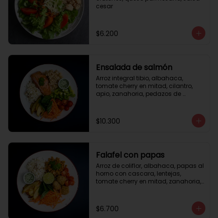
cesar
$6.200
Ensalada de salmón
Arroz integral tibio, albahaca, 
tomate cherry en mitad, cilantro, 
apio, zanahoria, pedazos de 
salmón a la plancha 125gr, 
almendras tostadas, aderezo 
verde, limón.
$10.300
Falafel con papas
Arroz de coliflor, albahaca, papas al 
horno con cascara, lentejas, 
tomate cherry en mitad, zanahoria, 
falafel, semillas de girasol, medio 
limón, aderezo teriyaqui.
$6.700