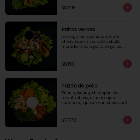
césar
$8.295
Paltas verdes
Lechuga hidropónica, tomate 
cherry, repollo morado, cebolla 
morada, media palta en gajos, 
pollo grille en cubos, medio limón, 
vinagreta balsámica.
$8.190
Tazón de pollo
Rúcula, lechuga hidropónica, 
tomate cherry, cilantro, apio, 
zanahoria, queso mantecoso, pollo 
grille en cubos, aceite de oliva con 
zataar, aderezo césar.
$7.770