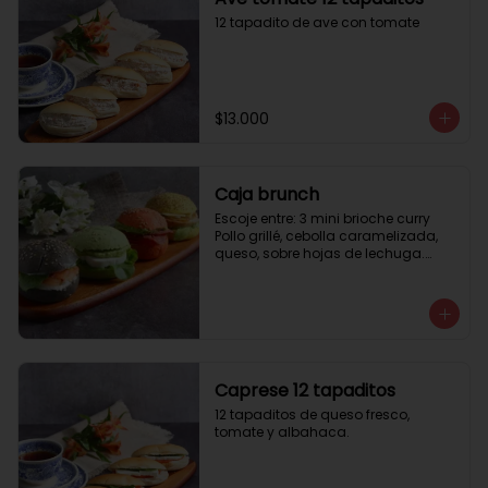
12 tapadito de ave con tomate
$13.000
Caja brunch
Escoje entre: 3 mini brioche curry

Pollo grillé, cebolla caramelizada, 
queso, sobre hojas de lechuga.

3 mini brioche tomate

Pastrami, lactonesa, tomate y palta.

3 mini brioche albahaca.

Quesillo palta, lactonesa sobre 
hojas de lechugas.

3 mini brioche tinta calamar.

Salmon ahumado, queso crema, 
Caprese 12 tapaditos
hojas de rúcula
12 tapaditos de queso fresco, 
tomate y albahaca.