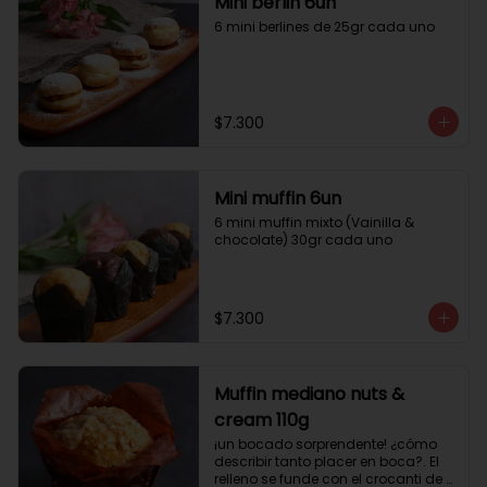
Mini berlin 6un
6 mini berlines de 25gr cada uno
$7.300
Mini muffin 6un
6 mini muffin mixto (Vainilla & 
chocolate) 30gr cada uno
$7.300
Muffin mediano nuts &
cream 110g
¡un bocado sorprendente! ¿cómo 
describir tanto placer en boca?. El 
relleno se funde con el crocanti de 