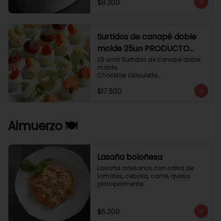
$8.300
Surtidos de canapé doble
molde 25un PRODUCTO
DELICADO .
25 unid Surtidos de canapé doble 
molde.

Choclitos ciboulette

Humus betarraga pepinillo.

$17.500
Tomate aji verde.

Palmito cilantro.

Salmón alcaparras berros.
Almuerzo 🍽️
Lasaña boloñesa
Lasaña artesanal, con salsa de 
tomates, cebolla, carne, queso 
principalmente.
$6.200