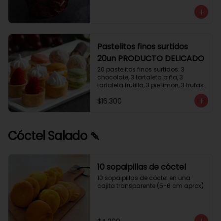
avellanas que potencia su masa 
exquisita. Esponjosa masa de color 
tostado y sabor vainilla que incluye 
una mezcla de frutos secos y un 
toque de cacao y caramelo. 
Relleno de crema de leche con 
Pastelitos finos surtidos
avellanas (15%) y decorado con 
20un PRODUCTO DELICADO
crocanti de avellanas.
20 pastelitos finos surtidos: 3 
chocolate, 3 tartaleta piña, 3 
tartaleta frutilla, 3 pie limon, 3 trufas 
manjar coco, 3 tubos chocolate 
$16.300
crema, 2 macarrones
Cóctel Salado 🍡
10 sopaipillas de cóctel
10 sopaipillas de cóctel en una 
cajita transparente (5-6 cm aprox)