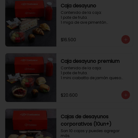
Caja desayuno
Contenido de la caja:

1 pote de fruta.

1 miga de ave pimentón

1 Mini Croissant Jamón Queso

1 mini croissant de chocolate

1 mini muffin

$16.500
1 sobre de té y café 

1 jugo natural
Caja desayuno premium
Contenido de la caja:

1 pote de fruta.

1 mini ciabatta de jamón queso

1 mini ciabatta de pastrami, 
lechuga y tomate.

1 mini muffin

$20.600
1 cheesecake

1 sobre de té y café 

1 jugo natural
Cajas de desayunos
corporativos (10un+)
Son 10 cajas y puedes agregar 
más. 
