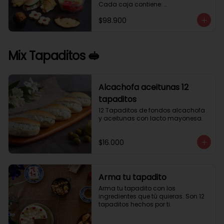
Cada caja contiene: 

1 palmera con chocolate.

$98.900
2 mini croissant jamón queso. 

1 tapadito jamón serrano, queso 
crema y rúcula.

2 galletas de flores. 

Mix Tapaditos 🥪
1 pote de frutas. 

1 mini muffin. 

1 sobre de café.

Estos desayunos no los vendemos 
Alcachofa aceitunas 12
por unidad, desde 10 cajas.
tapaditos
12 Tapaditos de fondos alcachofa 
y aceitunas con lacto mayonesa.
$16.000
Arma tu tapadito
Arma tu tapadito con los 
ingredientes que tú quieras. Son 12 
tapaditos hechos por ti.