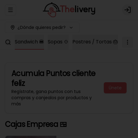
Abrir menu de navegación
Logi
¿Dónde quieres pedir?
ishes
Sandwich 🍔
Sopas 🍲
Postres / Tortas 🎂
Bebida
Acumula
Puntos cliente
feliz
Únete
Regístrate, gana puntos con tus
compras y canjealos por productos y
más
Cajas Empresa 🍱