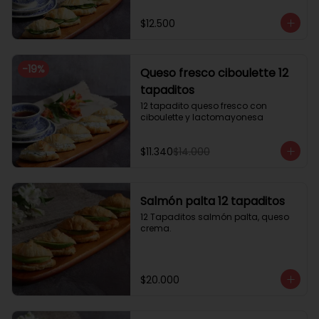
$12.500
-
19
%
Queso fresco ciboulette 12
tapaditos
12 tapadito queso fresco con 
ciboulette y lactomayonesa
$11.340
$14.000
Salmón palta 12 tapaditos
12 Tapaditos salmón palta, queso 
crema.
$20.000