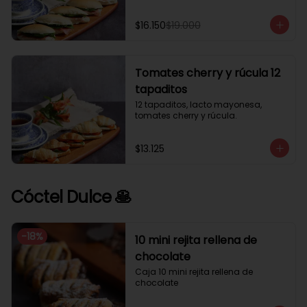
$16.150
$19.000
Tomates cherry y rúcula 12
tapaditos
12 tapaditos, lacto mayonesa, 
tomates cherry y rúcula.
$13.125
Cóctel Dulce 🥞
-
18
%
10 mini rejita rellena de
chocolate
Caja 10 mini rejita rellena de 
chocolate