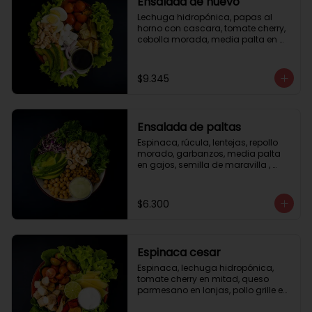
Ensalada de huevo
Lechuga hidropónica, papas al 
horno con cascara, tomate cherry, 
cebolla morada, media palta en 
gajos, queso fresco, huevo duro, 
almendras tostadas, vinagreta 
balsámica.
$9.345
Ensalada de paltas
Espinaca, rúcula, lentejas, repollo 
morado, garbanzos, media palta 
en gajos, semilla de maravilla , 
aderezo verde.
$6.300
Espinaca cesar
Espinaca, lechuga hidropónica, 
tomate cherry en mitad, queso 
parmesano en lonjas, pollo grille en 
cubos, tika, medio limón, aderezo 