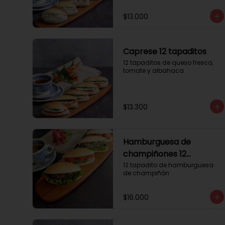
$13.000
Caprese 12 tapaditos
12 tapaditos de queso fresco, 
tomate y albahaca.
$13.300
Hamburguesa de
champiñones 12
tapaditos
12 tapadito de hamburguesa 
de champiñón
$16.000