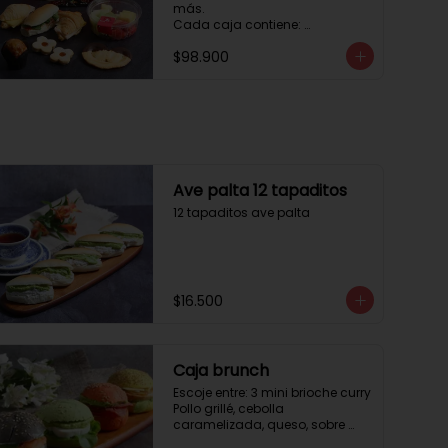
más. 

Cada caja contiene: 

1 palmera con chocolate.

$98.900
2 mini croissant jamón queso. 

1 tapadito jamón serrano, 
queso crema y rúcula.

2 galletas de flores. 

1 pote de frutas. 

1 mini muffin. 

1 sobre de café.

Estos desayunos no los 
Ave palta 12 tapaditos
vendemos por unidad, desde 10 
12 tapaditos ave palta
cajas.
$16.500
Caja brunch
Escoje entre: 3 mini brioche curry

Pollo grillé, cebolla 
caramelizada, queso, sobre 
hojas de lechuga.
