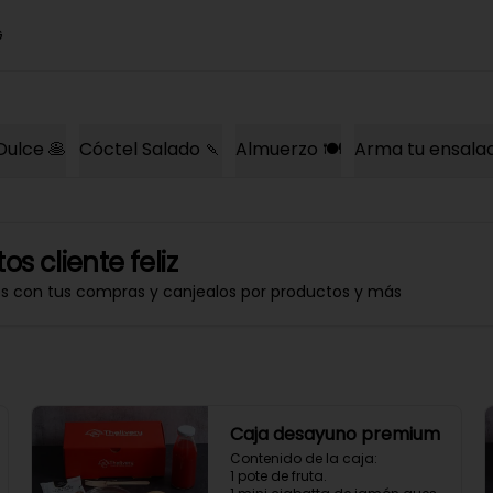
G
Dulce 🥞
Cóctel Salado 🍡
Almuerzo 🍽️
Arma tu ensala
os cliente feliz
os con tus compras y canjealos por productos y más
Caja desayuno premium
Contenido de la caja:

1 pote de fruta.
