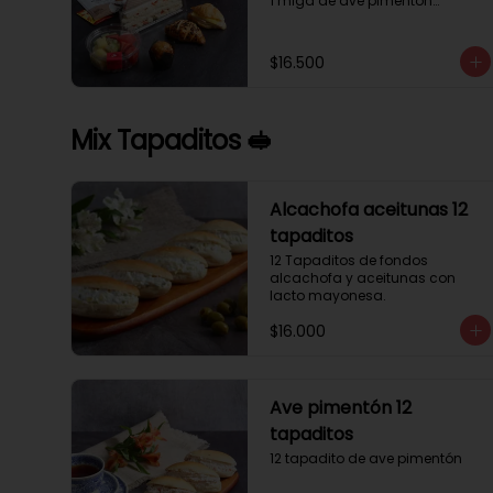
1 miga de ave pimentón

1 Mini Croissant Jamón Queso

1 mini croissant de chocolate

1 mini muffin

$16.500
1 sobre de té y café 

1 jugo natural
Mix Tapaditos 🥪
Alcachofa aceitunas 12
tapaditos
12 Tapaditos de fondos 
alcachofa y aceitunas con 
lacto mayonesa.
$16.000
Ave pimentón 12
tapaditos
12 tapadito de ave pimentón