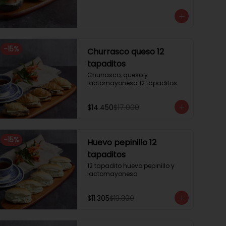
3 mini brioche tomate

Pastrami, lactonesa, tomate y 
palta.

3 mini brioche albahaca.

Quesillo palta, lactonesa sobre 
hojas de lechugas.

-
15
%
Churrasco queso 12
3 mini brioche tinta calamar.

Salmon ahumado, queso 
tapaditos
crema, hojas de rúcula
Churrasco, queso y 
lactomayonesa 12 tapaditos
$14.450
$17.000
-
15
%
Huevo pepinillo 12
tapaditos
12 tapadito huevo pepinillo y 
lactomayonesa
$11.305
$13.300