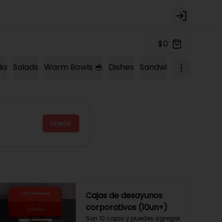
Login
$0
da
Salads
Warm Bowls 🥣
Dishes
Sandwich 🍔
Sopas 
Únete
Cajas de desayunos
corporativos (10un+)
Son 10 cajas y puedes agregar 