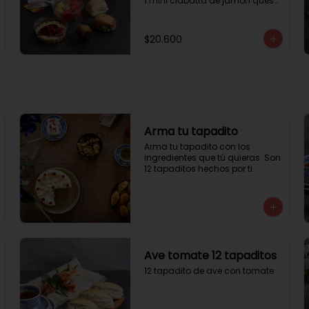
1 mini ciabatta de jamón queso

1 mini ciabatta de pastrami, 
lechuga y tomate.

1 mini muffin

$20.600
1 cheesecake

1 sobre de té y café 

1 jugo natural
Arma tu tapadito
Arma tu tapadito con los 
ingredientes que tú quieras. Son 
12 tapaditos hechos por ti.
Ave tomate 12 tapaditos
12 tapadito de ave con tomate