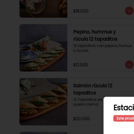
$18.000
Pepino, hummus y
rúcula 12 tapaditos
12 tapaditos con pepino, humus 
y rúcula.
$12.500
Salmón rúcula 12
tapaditos
12 Tapaditos de salmón rúcula, 
queso crema.
Estac
Este prod
$20.000