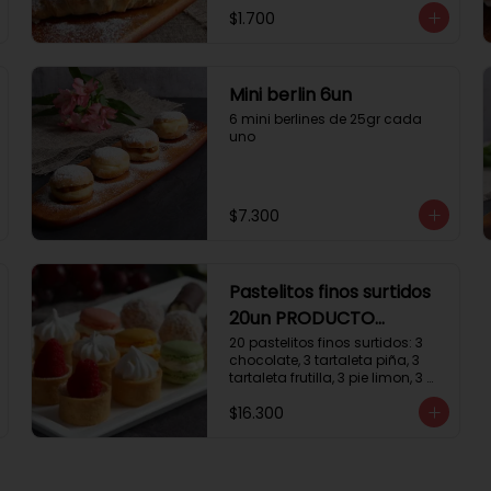
$1.700
Mini berlin 6un
6 mini berlines de 25gr cada 
uno
$7.300
Pastelitos finos surtidos
20un PRODUCTO
DELICADO
20 pastelitos finos surtidos: 3 
chocolate, 3 tartaleta piña, 3 
tartaleta frutilla, 3 pie limon, 3 
trufas manjar coco, 3 tubos 
$16.300
chocolate crema, 2 
macarrones