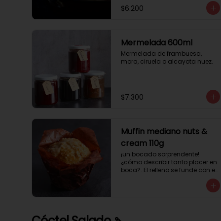
$6.200
Mermelada 600ml
Mermelada de frambuesa, 
mora, ciruela o alcayota nuez.
$7.300
Muffin mediano nuts &
cream 110g
¡un bocado sorprendente! 
¿cómo describir tanto placer en 
boca?. El relleno se funde con el 
crocanti de avellanas que 
potencia su masa exquisita. 
Esponjosa masa de color 
tostado y sabor vainilla que 
incluye una mezcla de frutos 
Cóctel Salado 🍡
secos y un toque de cacao y 