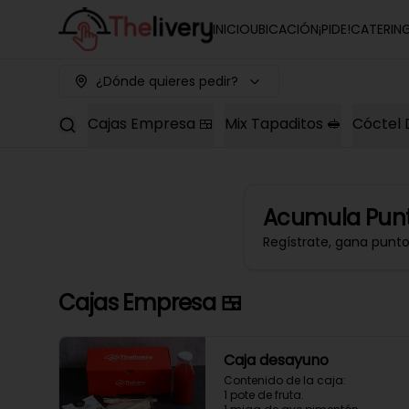
INICIO
UBICACIÓN
¡PIDE!
CATERIN
¿Dónde quieres pedir?
Cajas Empresa 🍱
Mix Tapaditos 🥪
Cóctel 
Acumula
Punt
Regístrate, gana punt
Cajas Empresa 🍱
Caja desayuno
Contenido de la caja:

1 pote de fruta.
