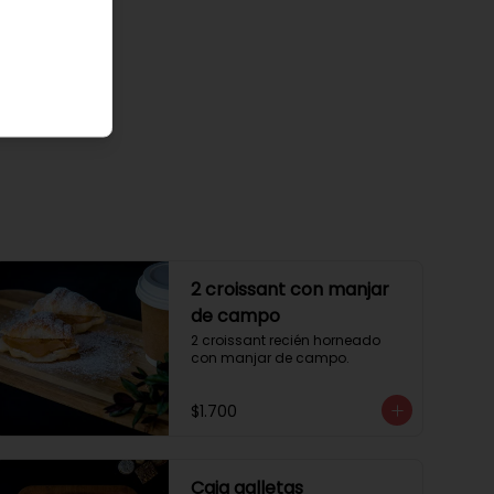
2 croissant con manjar
de campo
2 croissant recién horneado 
con manjar de campo.
$1.700
Caja galletas