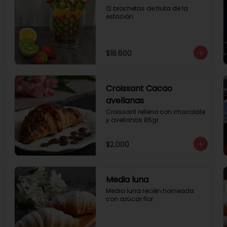
12 brochetas de fruta de la 
estación
$18.600
Croissant Cacao
avellanas
Croissant relleno con chocolate 
y avellanas 85gr
$2.000
Media luna
Media luna recién horneada 
con azúcar flor.