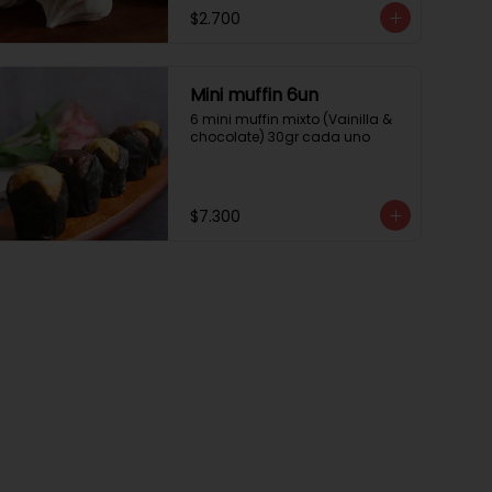
$2.700
Mini muffin 6un
6 mini muffin mixto (Vainilla & 
chocolate) 30gr cada uno
$7.300