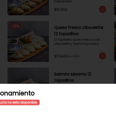
mayonesa
$16.000
-
19
%
Queso fresco ciboulette
12 tapaditos
12 tapadito queso fresco con 
ciboulette y lactomayonesa
$11.340
$14.000
Salmón sésamo 12
tapaditos
12 tapadito salmón, queso 
crema, sésamo
ionamiento
ucto no esta disponible
$20.000