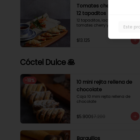
Tomates cherry y rúcula
12 tapaditos
12 tapaditos, lacto mayonesa, 
tomates cherry y rúcula.
Este pr
$13.125
Cóctel Dulce 🥞
-
18
%
10 mini rejita rellena de
chocolate
Caja 10 mini rejita rellena de 
chocolate
$5.900
$7.200
Barquillos