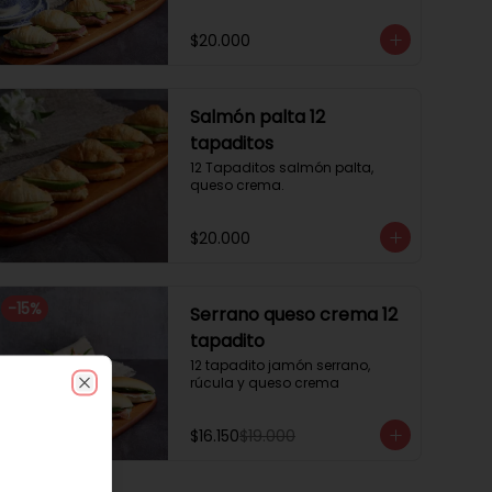
$20.000
Salmón palta 12
tapaditos
12 Tapaditos salmón palta, 
queso crema.
$20.000
-
15
%
Serrano queso crema 12
tapadito
12 tapadito jamón serrano, 
rúcula y queso crema
Close
$16.150
$19.000