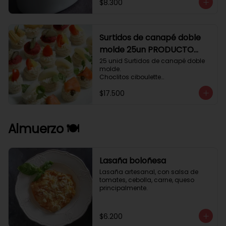
$8.300
Surtidos de canapé doble
molde 25un PRODUCTO
DELICADO .
25 unid Surtidos de canapé doble 
molde.

Choclitos ciboulette

Humus betarraga pepinillo.

$17.500
Tomate aji verde.

Palmito cilantro.

Salmón alcaparras berros.
Almuerzo 🍽️
Lasaña boloñesa
Lasaña artesanal, con salsa de 
tomates, cebolla, carne, queso 
principalmente.
$6.200