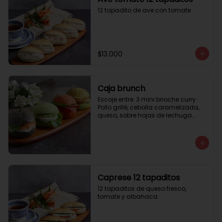
12 tapadito de ave con tomate
$13.000
Caja brunch
Escoje entre: 3 mini brioche curry

Pollo grillé, cebolla caramelizada, 
queso, sobre hojas de lechuga.

3 mini brioche tomate

Pastrami, lactonesa, tomate y palta.

3 mini brioche albahaca.

Quesillo palta, lactonesa sobre 
hojas de lechugas.

3 mini brioche tinta calamar.

Salmon ahumado, queso crema, 
Caprese 12 tapaditos
hojas de rúcula
12 tapaditos de queso fresco, 
tomate y albahaca.