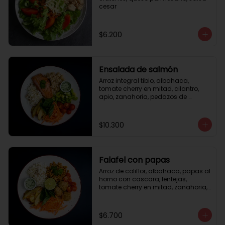
cesar
$6.200
Ensalada de salmón
Arroz integral tibio, albahaca, 
tomate cherry en mitad, cilantro, 
apio, zanahoria, pedazos de 
salmón a la plancha 125gr, 
almendras tostadas, aderezo 
verde, limón.
$10.300
Falafel con papas
Arroz de coliflor, albahaca, papas al 
horno con cascara, lentejas, 
tomate cherry en mitad, zanahoria, 
falafel, semillas de girasol, medio 
limón, aderezo teriyaqui.
$6.700