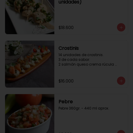
unidades)
$18.600
Crostinis
14 unidades de crostinis. 

3 de cada sabor:

2 salmón queso crema rúcula 
alcaparras.

3 nuez queso crema uva cebolla 
caramelizada y miel.

$16.000
3 camaron queso crema rúcula.

3 tomate cherry queso crema 
queso fresco y albahaca.3 serrano 
queso crema  y lonja de palta.
Pebre
Pebre 360gr. - 440 ml aprox.