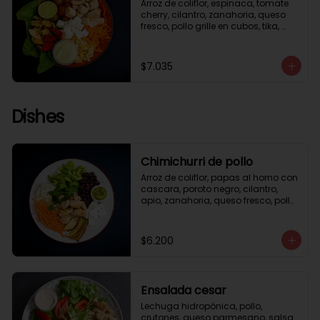
Arroz de coliflor, espinaca, tomate 
cherry, cilantro, zanahoria, queso 
fresco, pollo grille en cubos, tika, 
medio limón, aderezo verde.
$7.035
Dishes
Chimichurri de pollo
Arroz de coliflor, papas al horno con 
cascara, poroto negro, cilantro, 
apio, zanahoria, queso fresco, pollo 
grille en cubos, salsa chimichurri.
$6.200
Ensalada cesar
Lechuga hidropónica, pollo, 
crutones, queso parmesano, salsa 