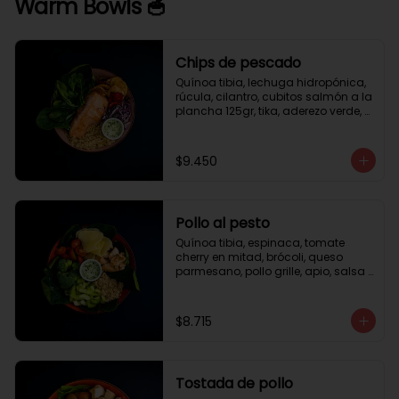
Warm Bowls 🥣
Chips de pescado
Quínoa tibia, lechuga hidropónica, 
rúcula, cilantro, cubitos salmón a la 
plancha 125gr, tika, aderezo verde, 
medio limón.
$9.450
Pollo al pesto
Quínoa tibia, espinaca, tomate 
cherry en mitad, brócoli, queso 
parmesano, pollo grille, apio, salsa 
de pesto.
$8.715
Tostada de pollo