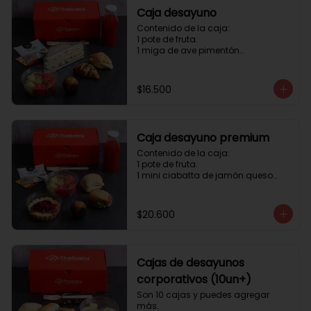
Caja desayuno
Contenido de la caja:

1 pote de fruta.

1 miga de ave pimentón

1 Mini Croissant Jamón Queso

1 mini croissant de chocolate

1 mini muffin

$16.500
1 sobre de té y café 

1 jugo natural
Caja desayuno premium
Contenido de la caja:

1 pote de fruta.

1 mini ciabatta de jamón queso

1 mini ciabatta de pastrami, 
lechuga y tomate.

1 mini muffin

$20.600
1 cheesecake

1 sobre de té y café 

1 jugo natural
Cajas de desayunos
corporativos (10un+)
Son 10 cajas y puedes agregar 
más. 
