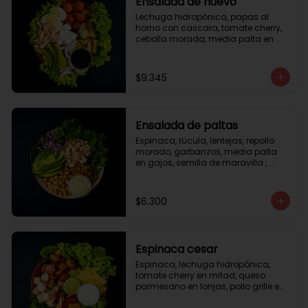
Ensalada de huevo
Lechuga hidropónica, papas al 
horno con cascara, tomate cherry, 
cebolla morada, media palta en 
gajos, queso fresco, huevo duro, 
almendras tostadas, vinagreta 
balsámica.
$9.345
Ensalada de paltas
Espinaca, rúcula, lentejas, repollo 
morado, garbanzos, media palta 
en gajos, semilla de maravilla , 
aderezo verde.
$6.300
Espinaca cesar
Espinaca, lechuga hidropónica, 
tomate cherry en mitad, queso 
parmesano en lonjas, pollo grille en 
cubos, tika, medio limón, aderezo 