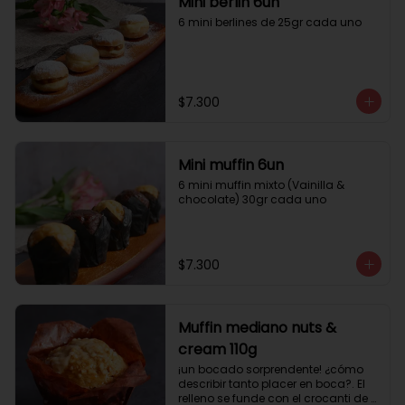
Mini berlin 6un
6 mini berlines de 25gr cada uno
$7.300
Mini muffin 6un
6 mini muffin mixto (Vainilla & 
chocolate) 30gr cada uno
$7.300
Muffin mediano nuts &
cream 110g
¡un bocado sorprendente! ¿cómo 
describir tanto placer en boca?. El 
relleno se funde con el crocanti de 