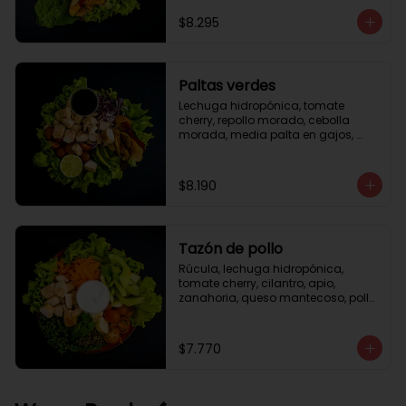
césar
$8.295
Paltas verdes
Lechuga hidropónica, tomate 
cherry, repollo morado, cebolla 
morada, media palta en gajos, 
pollo grille en cubos, medio limón, 
vinagreta balsámica.
$8.190
Tazón de pollo
Rúcula, lechuga hidropónica, 
tomate cherry, cilantro, apio, 
zanahoria, queso mantecoso, pollo 
grille en cubos, aceite de oliva con 
zataar, aderezo césar.
$7.770