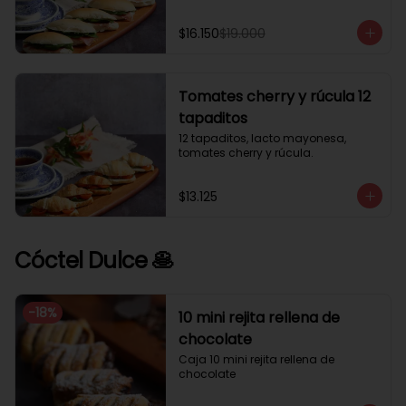
$16.150
$19.000
Tomates cherry y rúcula 12
tapaditos
12 tapaditos, lacto mayonesa, 
tomates cherry y rúcula.
$13.125
Cóctel Dulce 🥞
-
18
%
10 mini rejita rellena de
chocolate
Caja 10 mini rejita rellena de 
chocolate