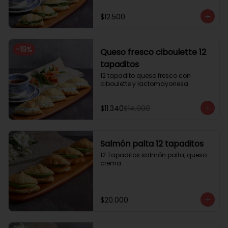
$12.500
-
19
%
Queso fresco ciboulette 12
tapaditos
12 tapadito queso fresco con 
ciboulette y lactomayonesa
$11.340
$14.000
Salmón palta 12 tapaditos
12 Tapaditos salmón palta, queso 
crema.
$20.000