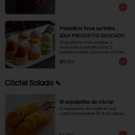
avellanas que potencia su masa 
exquisita. Esponjosa masa de color 
tostado y sabor vainilla que incluye 
una mezcla de frutos secos y un 
toque de cacao y caramelo. 
Relleno de crema de leche con 
Pastelitos finos surtidos
avellanas (15%) y decorado con 
20un PRODUCTO DELICADO
crocanti de avellanas.
20 pastelitos finos surtidos: 3 
chocolate, 3 tartaleta piña, 3 
tartaleta frutilla, 3 pie limon, 3 trufas 
manjar coco, 3 tubos chocolate 
$16.300
crema, 2 macarrones
Cóctel Salado 🍡
10 sopaipillas de cóctel
10 sopaipillas de cóctel en una 
cajita transparente (5-6 cm aprox)