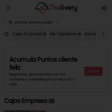
Abrir menu de navegación
Logi
¿Dónde quieres pedir?
Cajas Empresa 🍱
Mix Tapaditos 🥪
Cóctel Dulce 
Acumula
Puntos cliente
feliz
Únete
Regístrate, gana puntos con tus
compras y canjealos por productos y
más
Cajas Empresa 🍱