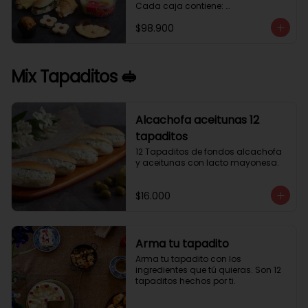
Cada caja contiene: 

1 palmera con chocolate.

$98.900
2 mini croissant jamón queso. 

1 tapadito jamón serrano, queso 
crema y rúcula.

2 galletas de flores. 

Mix Tapaditos 🥪
1 pote de frutas. 

1 mini muffin. 

1 sobre de café.

Estos desayunos no los vendemos 
Alcachofa aceitunas 12
por unidad, desde 10 cajas.
tapaditos
12 Tapaditos de fondos alcachofa 
y aceitunas con lacto mayonesa.
$16.000
Arma tu tapadito
Arma tu tapadito con los 
ingredientes que tú quieras. Son 12 
tapaditos hechos por ti.