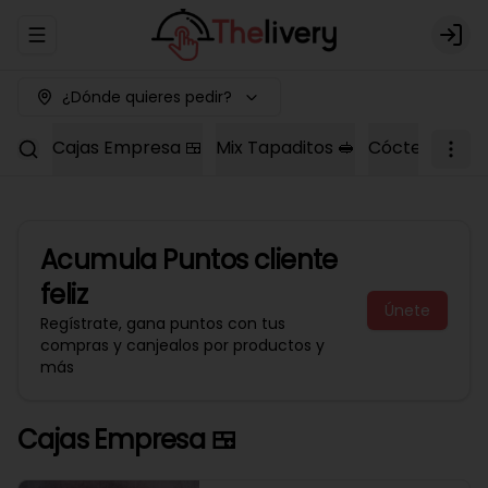
Abrir menu de navegación
Logi
¿Dónde quieres pedir?
Cajas Empresa 🍱
Mix Tapaditos 🥪
Cóctel Dulce 
Acumula
Puntos cliente
feliz
Únete
Regístrate, gana puntos con tus
compras y canjealos por productos y
más
Cajas Empresa 🍱