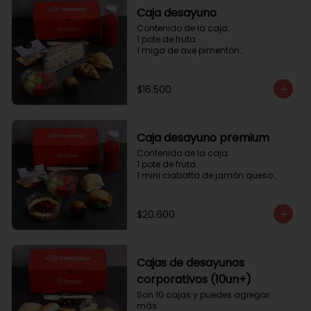
Caja desayuno
Contenido de la caja:

1 pote de fruta.

1 miga de ave pimentón

1 Mini Croissant Jamón Queso

1 mini croissant de chocolate

1 mini muffin

$16.500
1 sobre de té y café 

1 jugo natural
Caja desayuno premium
Contenido de la caja:

1 pote de fruta.

1 mini ciabatta de jamón queso

1 mini ciabatta de pastrami, 
lechuga y tomate.

1 mini muffin

$20.600
1 cheesecake

1 sobre de té y café 

1 jugo natural
Cajas de desayunos
corporativos (10un+)
Son 10 cajas y puedes agregar 
más. 
