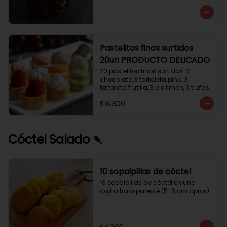
avellanas que potencia su masa 
exquisita. Esponjosa masa de color 
tostado y sabor vainilla que incluye 
una mezcla de frutos secos y un 
toque de cacao y caramelo. 
Relleno de crema de leche con 
Pastelitos finos surtidos
avellanas (15%) y decorado con 
20un PRODUCTO DELICADO
crocanti de avellanas.
20 pastelitos finos surtidos: 3 
chocolate, 3 tartaleta piña, 3 
tartaleta frutilla, 3 pie limon, 3 trufas 
manjar coco, 3 tubos chocolate 
$16.300
crema, 2 macarrones
Cóctel Salado 🍡
10 sopaipillas de cóctel
10 sopaipillas de cóctel en una 
cajita transparente (5-6 cm aprox)