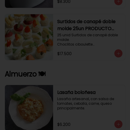
$8.300
Surtidos de canapé doble
molde 25un PRODUCTO
DELICADO .
25 unid Surtidos de canapé doble 
molde.

Choclitos ciboulette

Humus betarraga pepinillo.

$17.500
Tomate aji verde.

Palmito cilantro.

Salmón alcaparras berros.
Almuerzo 🍽️
Lasaña boloñesa
Lasaña artesanal, con salsa de 
tomates, cebolla, carne, queso 
principalmente.
$6.200