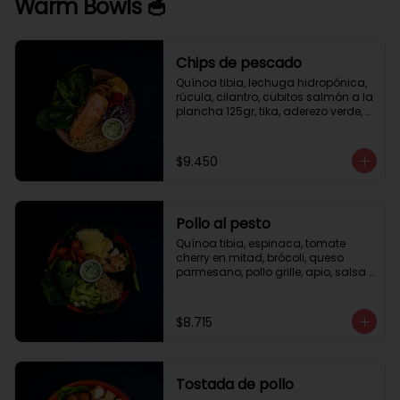
Warm Bowls 🥣
Chips de pescado
Quínoa tibia, lechuga hidropónica, 
rúcula, cilantro, cubitos salmón a la 
plancha 125gr, tika, aderezo verde, 
medio limón.
$9.450
Pollo al pesto
Quínoa tibia, espinaca, tomate 
cherry en mitad, brócoli, queso 
parmesano, pollo grille, apio, salsa 
de pesto.
$8.715
Tostada de pollo