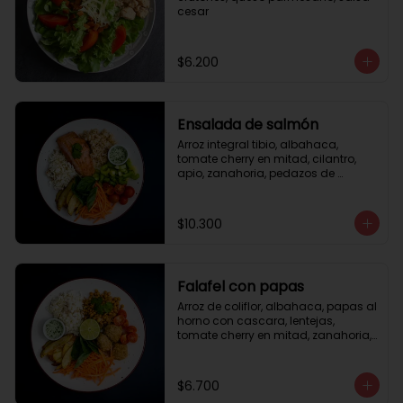
cesar
$6.200
Ensalada de salmón
Arroz integral tibio, albahaca, 
tomate cherry en mitad, cilantro, 
apio, zanahoria, pedazos de 
salmón a la plancha 125gr, 
almendras tostadas, aderezo 
verde, limón.
$10.300
Falafel con papas
Arroz de coliflor, albahaca, papas al 
horno con cascara, lentejas, 
tomate cherry en mitad, zanahoria, 
falafel, semillas de girasol, medio 
limón, aderezo teriyaqui.
$6.700