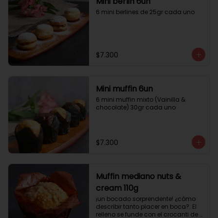
Mini berlin 6un
6 mini berlines de 25gr cada uno
$7.300
Mini muffin 6un
6 mini muffin mixto (Vainilla & 
chocolate) 30gr cada uno
$7.300
Muffin mediano nuts &
cream 110g
¡un bocado sorprendente! ¿cómo 
describir tanto placer en boca?. El 
relleno se funde con el crocanti de 