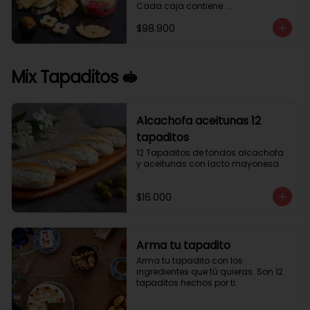
Cada caja contiene: 

1 palmera con chocolate.

$98.900
2 mini croissant jamón queso. 

1 tapadito jamón serrano, queso 
crema y rúcula.

2 galletas de flores. 

Mix Tapaditos 🥪
1 pote de frutas. 

1 mini muffin. 

1 sobre de café.

Estos desayunos no los vendemos 
Alcachofa aceitunas 12
por unidad, desde 10 cajas.
tapaditos
12 Tapaditos de fondos alcachofa 
y aceitunas con lacto mayonesa.
$16.000
Arma tu tapadito
Arma tu tapadito con los 
ingredientes que tú quieras. Son 12 
tapaditos hechos por ti.