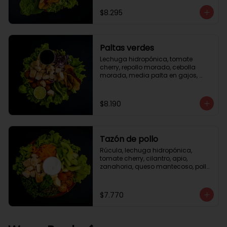
césar
$8.295
Paltas verdes
Lechuga hidropónica, tomate 
cherry, repollo morado, cebolla 
morada, media palta en gajos, 
pollo grille en cubos, medio limón, 
vinagreta balsámica.
$8.190
Tazón de pollo
Rúcula, lechuga hidropónica, 
tomate cherry, cilantro, apio, 
zanahoria, queso mantecoso, pollo 
grille en cubos, aceite de oliva con 
zataar, aderezo césar.
$7.770