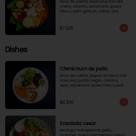
Arroz de coliflor, espinaca, tomate 
cherry, cilantro, zanahoria, queso 
fresco, pollo grille en cubos, tika, 
medio limón, aderezo verde.
$7.035
Dishes
Chimichurri de pollo
Arroz de coliflor, papas al horno con 
cascara, poroto negro, cilantro, 
apio, zanahoria, queso fresco, pollo 
grille en cubos, salsa chimichurri.
$6.200
Ensalada cesar
Lechuga hidropónica, pollo, 
crutones, queso parmesano, salsa 