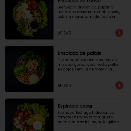
Ensalada de huevo
Lechuga hidropónica, papas al 
horno con cascara, tomate cherry, 
cebolla morada, media palta en 
gajos, queso fresco, huevo duro, 
almendras tostadas, vinagreta 
balsámica.
$9.345
Ensalada de paltas
Espinaca, rúcula, lentejas, repollo 
morado, garbanzos, media palta 
en gajos, semilla de maravilla , 
aderezo verde.
$6.300
Espinaca cesar
Espinaca, lechuga hidropónica, 
tomate cherry en mitad, queso 
parmesano en lonjas, pollo grille en 
cubos, tika, medio limón, aderezo 