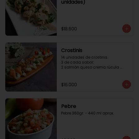
unidades)
$18.600
Crostinis
14 unidades de crostinis. 

3 de cada sabor:

2 salmón queso crema rúcula 
alcaparras.

3 nuez queso crema uva cebolla 
caramelizada y miel.

$16.000
3 camaron queso crema rúcula.

3 tomate cherry queso crema 
queso fresco y albahaca.3 serrano 
queso crema  y lonja de palta.
Pebre
Pebre 360gr. - 440 ml aprox.