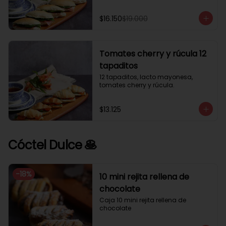
$16.150
$19.000
Tomates cherry y rúcula 12
tapaditos
12 tapaditos, lacto mayonesa, 
tomates cherry y rúcula.
$13.125
Cóctel Dulce 🥞
-
18
%
10 mini rejita rellena de
chocolate
Caja 10 mini rejita rellena de 
chocolate