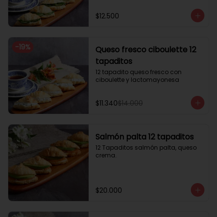
$12.500
-
19
%
Queso fresco ciboulette 12
tapaditos
12 tapadito queso fresco con 
ciboulette y lactomayonesa
$11.340
$14.000
Salmón palta 12 tapaditos
12 Tapaditos salmón palta, queso 
crema.
$20.000