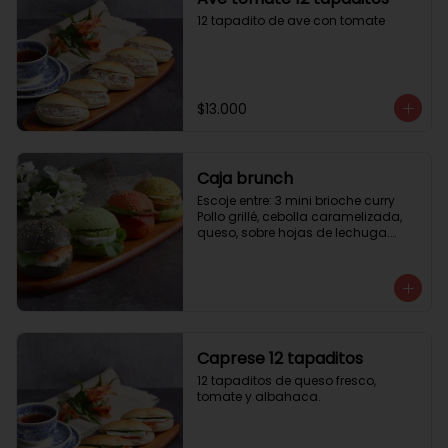
12 tapadito de ave con tomate
$13.000
Caja brunch
Escoje entre: 3 mini brioche curry

Pollo grillé, cebolla caramelizada, 
queso, sobre hojas de lechuga.

3 mini brioche tomate

Pastrami, lactonesa, tomate y palta.

3 mini brioche albahaca.

Quesillo palta, lactonesa sobre 
hojas de lechugas.

3 mini brioche tinta calamar.

Salmon ahumado, queso crema, 
Caprese 12 tapaditos
hojas de rúcula
12 tapaditos de queso fresco, 
tomate y albahaca.