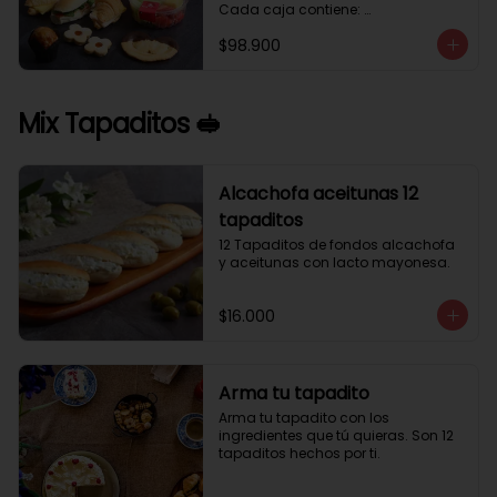
Cada caja contiene: 

1 palmera con chocolate.

$98.900
2 mini croissant jamón queso. 

1 tapadito jamón serrano, queso 
crema y rúcula.

2 galletas de flores. 

Mix Tapaditos 🥪
1 pote de frutas. 

1 mini muffin. 

1 sobre de café.

Estos desayunos no los vendemos 
Alcachofa aceitunas 12
por unidad, desde 10 cajas.
tapaditos
12 Tapaditos de fondos alcachofa 
y aceitunas con lacto mayonesa.
$16.000
Arma tu tapadito
Arma tu tapadito con los 
ingredientes que tú quieras. Son 12 
tapaditos hechos por ti.