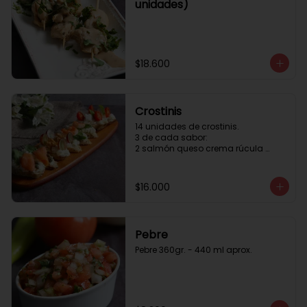
unidades)
$18.600
Crostinis
14 unidades de crostinis. 

3 de cada sabor:

2 salmón queso crema rúcula 
alcaparras.

3 nuez queso crema uva cebolla 
caramelizada y miel.

$16.000
3 camaron queso crema rúcula.

3 tomate cherry queso crema 
queso fresco y albahaca.3 serrano 
queso crema  y lonja de palta.
Pebre
Pebre 360gr. - 440 ml aprox.