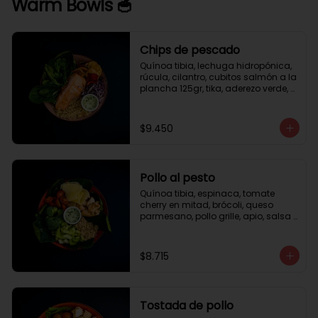
Warm Bowls 🥣
Chips de pescado
Quínoa tibia, lechuga hidropónica, 
rúcula, cilantro, cubitos salmón a la 
plancha 125gr, tika, aderezo verde, 
medio limón.
$9.450
Pollo al pesto
Quínoa tibia, espinaca, tomate 
cherry en mitad, brócoli, queso 
parmesano, pollo grille, apio, salsa 
de pesto.
$8.715
Tostada de pollo