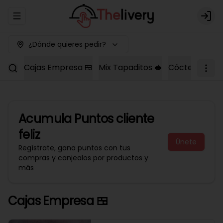
Abrir menu de navegación
Logi
¿Dónde quieres pedir?
Cajas Empresa 🍱
Mix Tapaditos 🥪
Cóctel Dulce 
Acumula
Puntos cliente
feliz
Únete
Regístrate, gana puntos con tus
compras y canjealos por productos y
más
Cajas Empresa 🍱