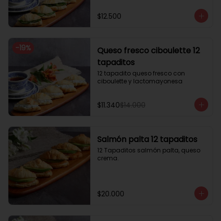
$12.500
-
19
%
Queso fresco ciboulette 12
tapaditos
12 tapadito queso fresco con 
ciboulette y lactomayonesa
$11.340
$14.000
Salmón palta 12 tapaditos
12 Tapaditos salmón palta, queso 
crema.
$20.000