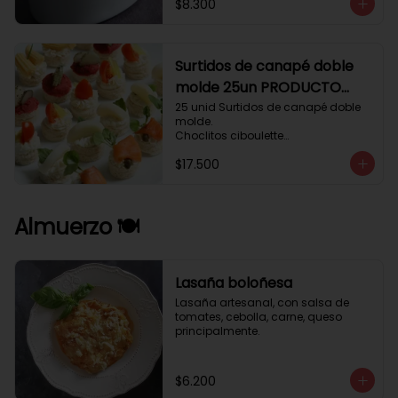
$8.300
Surtidos de canapé doble
molde 25un PRODUCTO
DELICADO .
25 unid Surtidos de canapé doble 
molde.

Choclitos ciboulette

Humus betarraga pepinillo.

$17.500
Tomate aji verde.

Palmito cilantro.

Salmón alcaparras berros.
Almuerzo 🍽️
Lasaña boloñesa
Lasaña artesanal, con salsa de 
tomates, cebolla, carne, queso 
principalmente.
$6.200