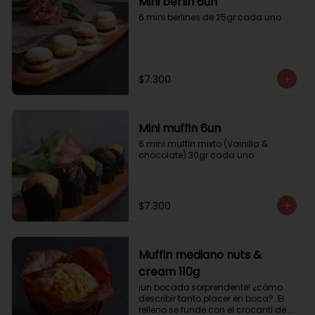
Mini berlin 6un
6 mini berlines de 25gr cada uno
$7.300
Mini muffin 6un
6 mini muffin mixto (Vainilla & 
chocolate) 30gr cada uno
$7.300
Muffin mediano nuts &
cream 110g
¡un bocado sorprendente! ¿cómo 
describir tanto placer en boca?. El 
relleno se funde con el crocanti de 