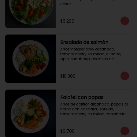
cesar
$6.200
Ensalada de salmón
Arroz integral tibio, albahaca, 
tomate cherry en mitad, cilantro, 
apio, zanahoria, pedazos de 
salmón a la plancha 125gr, 
almendras tostadas, aderezo 
verde, limón.
$10.300
Falafel con papas
Arroz de coliflor, albahaca, papas al 
horno con cascara, lentejas, 
tomate cherry en mitad, zanahoria, 
falafel, semillas de girasol, medio 
limón, aderezo teriyaqui.
$6.700