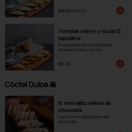
$16.150
$19.000
Tomates cherry y rúcula 12
tapaditos
12 tapaditos, lacto mayonesa, 
tomates cherry y rúcula.
$13.125
Cóctel Dulce 🥞
-
18
%
10 mini rejita rellena de
chocolate
Caja 10 mini rejita rellena de 
chocolate