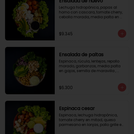
Ensalada de huevo
Lechuga hidropónica, papas al 
horno con cascara, tomate cherry, 
cebolla morada, media palta en 
gajos, queso fresco, huevo duro, 
almendras tostadas, vinagreta 
balsámica.
$9.345
Ensalada de paltas
Espinaca, rúcula, lentejas, repollo 
morado, garbanzos, media palta 
en gajos, semilla de maravilla , 
aderezo verde.
$6.300
Espinaca cesar
Espinaca, lechuga hidropónica, 
tomate cherry en mitad, queso 
parmesano en lonjas, pollo grille en 
cubos, tika, medio limón, aderezo 