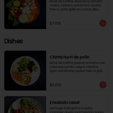
Arroz de coliflor, espinaca, tomate 
cherry, cilantro, zanahoria, queso 
fresco, pollo grille en cubos, tika, 
medio limón, aderezo verde.
$7.035
Dishes
Chimichurri de pollo
Arroz de coliflor, papas al horno con 
cascara, poroto negro, cilantro, 
apio, zanahoria, queso fresco, pollo 
grille en cubos, salsa chimichurri.
$6.200
Ensalada cesar
Lechuga hidropónica, pollo, 
crutones, queso parmesano, salsa 