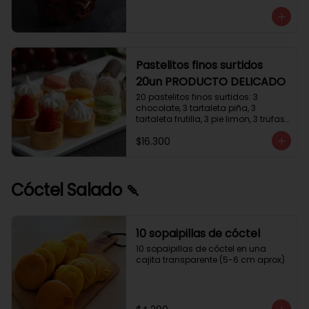
avellanas que potencia su masa 
exquisita. Esponjosa masa de color 
tostado y sabor vainilla que incluye 
una mezcla de frutos secos y un 
toque de cacao y caramelo. 
Relleno de crema de leche con 
Pastelitos finos surtidos
avellanas (15%) y decorado con 
20un PRODUCTO DELICADO
crocanti de avellanas.
20 pastelitos finos surtidos: 3 
chocolate, 3 tartaleta piña, 3 
tartaleta frutilla, 3 pie limon, 3 trufas 
manjar coco, 3 tubos chocolate 
$16.300
crema, 2 macarrones
Cóctel Salado 🍡
10 sopaipillas de cóctel
10 sopaipillas de cóctel en una 
cajita transparente (5-6 cm aprox)