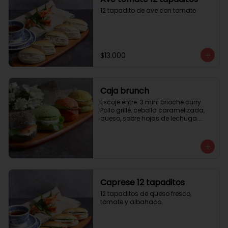
12 tapadito de ave con tomate
$13.000
Caja brunch
Escoje entre: 3 mini brioche curry

Pollo grillé, cebolla caramelizada, 
queso, sobre hojas de lechuga.

3 mini brioche tomate

Pastrami, lactonesa, tomate y palta.

3 mini brioche albahaca.

Quesillo palta, lactonesa sobre 
hojas de lechugas.

3 mini brioche tinta calamar.

Salmon ahumado, queso crema, 
Caprese 12 tapaditos
hojas de rúcula
12 tapaditos de queso fresco, 
tomate y albahaca.