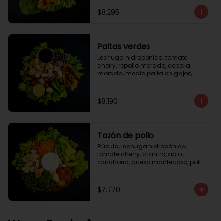
césar
$8.295
Paltas verdes
Lechuga hidropónica, tomate 
cherry, repollo morado, cebolla 
morada, media palta en gajos, 
pollo grille en cubos, medio limón, 
vinagreta balsámica.
$8.190
Tazón de pollo
Rúcula, lechuga hidropónica, 
tomate cherry, cilantro, apio, 
zanahoria, queso mantecoso, pollo 
grille en cubos, aceite de oliva con 
zataar, aderezo césar.
$7.770