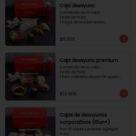
Caja desayuno
Contenido de la caja:

1 pote de fruta.

1 miga de ave pimentón

1 Mini Croissant Jamón Queso

1 mini croissant de chocolate

1 mini muffin

$16.500
1 sobre de té y café 

1 jugo natural
Caja desayuno premium
Contenido de la caja:

1 pote de fruta.

1 mini ciabatta de jamón queso

1 mini ciabatta de pastrami, 
lechuga y tomate.

1 mini muffin

$20.600
1 cheesecake

1 sobre de té y café 

1 jugo natural
Cajas de desayunos
corporativos (10un+)
Son 10 cajas y puedes agregar 
más. 
