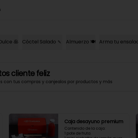
G
Dulce 🥞
Cóctel Salado 🍡
Almuerzo 🍽️
Arma tu ensala
os cliente feliz
os con tus compras y canjealos por productos y más
Caja desayuno premium
Contenido de la caja:

1 pote de fruta.
