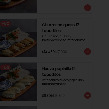
3 mini brioche tomate

Pastrami, lactonesa, tomate y 
palta.

3 mini brioche albahaca.

Quesillo palta, lactonesa sobre 
hojas de lechugas.

-
15
%
Churrasco queso 12
3 mini brioche tinta calamar.

Salmon ahumado, queso 
tapaditos
crema, hojas de rúcula
Churrasco, queso y 
lactomayonesa 12 tapaditos
$14.450
$17.000
-
15
%
Huevo pepinillo 12
tapaditos
12 tapadito huevo pepinillo y 
lactomayonesa
$11.305
$13.300