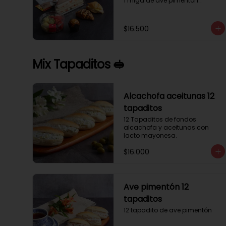
1 miga de ave pimentón

1 Mini Croissant Jamón Queso

1 mini croissant de chocolate

1 mini muffin

$16.500
1 sobre de té y café 

1 jugo natural
Mix Tapaditos 🥪
Alcachofa aceitunas 12
tapaditos
12 Tapaditos de fondos 
alcachofa y aceitunas con 
lacto mayonesa.
$16.000
Ave pimentón 12
tapaditos
12 tapadito de ave pimentón