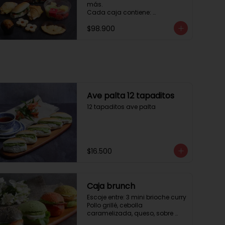
más. 

Cada caja contiene: 

1 palmera con chocolate.

$98.900
2 mini croissant jamón queso. 

1 tapadito jamón serrano, 
queso crema y rúcula.

2 galletas de flores. 

1 pote de frutas. 

1 mini muffin. 

1 sobre de café.

Estos desayunos no los 
Ave palta 12 tapaditos
vendemos por unidad, desde 10 
12 tapaditos ave palta
cajas.
$16.500
Caja brunch
Escoje entre: 3 mini brioche curry

Pollo grillé, cebolla 
caramelizada, queso, sobre 
hojas de lechuga.
