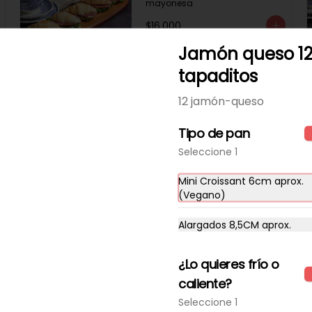
mayonesa
$16.000
Jamón queso 1
-
19
%
tapaditos
Queso fresco ciboulette
12 tapaditos
12 jamón-queso
12 tapadito queso fresco con 
ciboulette y lactomayonesa
Tipo de pan
$11.340
$14.000
Seleccione 1
Mini Croissant 6cm aprox.
(Vegano)
Salmón sésamo 12
tapaditos
Alargados 8,5CM aprox.
12 tapadito salmón, queso 
crema, sésamo
¿Lo quieres frío o
$20.000
caliente?
Seleccione 1