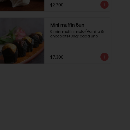
$2.700
Mini muffin 6un
6 mini muffin mixto (Vainilla & 
chocolate) 30gr cada uno
$7.300