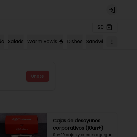
Login
$0
da
Salads
Warm Bowls 🥣
Dishes
Sandwich 🍔
Sopas 
Únete
Cajas de desayunos
corporativos (10un+)
Son 10 cajas y puedes agregar 