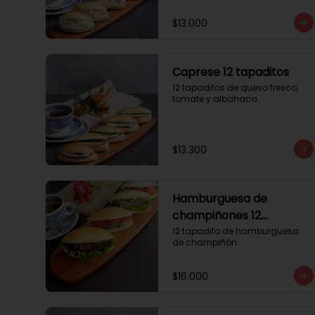
$13.000
Caprese 12 tapaditos
12 tapaditos de queso fresco, 
tomate y albahaca.
$13.300
Hamburguesa de
champiñones 12
tapaditos
12 tapadito de hamburguesa 
de champiñón
$16.000