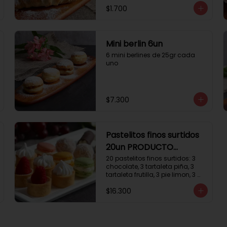
$1.700
Mini berlin 6un
6 mini berlines de 25gr cada 
uno
$7.300
Pastelitos finos surtidos
20un PRODUCTO
DELICADO
20 pastelitos finos surtidos: 3 
chocolate, 3 tartaleta piña, 3 
tartaleta frutilla, 3 pie limon, 3 
trufas manjar coco, 3 tubos 
$16.300
chocolate crema, 2 
macarrones