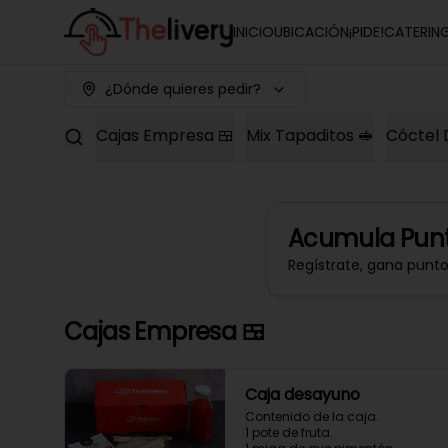
INICIO
UBICACIÓN
¡PIDE!
CATERIN
¿Dónde quieres pedir?
Cajas Empresa 🍱
Mix Tapaditos 🥪
Cóctel 
Acumula
Punt
Regístrate, gana punt
Cajas Empresa 🍱
Caja desayuno
Contenido de la caja:

1 pote de fruta.
