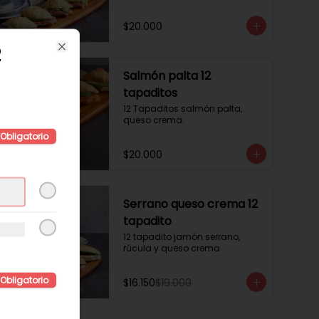
$20.000
2
Close
Salmón palta 12
tapaditos
12 Tapaditos salmón palta, 
queso crema.
Obligatorio
$20.000
-
15
%
Serrano queso crema 12
tapadito
12 tapadito jamón serrano, 
rúcula y queso crema
Obligatorio
$16.150
$19.000