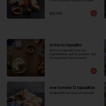
1 mini ciabatta de jamón queso

1 mini ciabatta de pastrami, 
lechuga y tomate.

1 mini muffin

$20.600
1 cheesecake

1 sobre de té y café 

1 jugo natural
Arma tu tapadito
Arma tu tapadito con los 
ingredientes que tú quieras. Son 
12 tapaditos hechos por ti.
Ave tomate 12 tapaditos
12 tapadito de ave con tomate