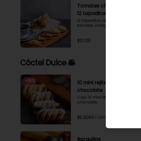
Tomates cherry y rúcula
12 tapaditos
12 tapaditos, lacto mayonesa, 
tomates cherry y rúcula.
$13.125
Cóctel Dulce 🥞
-
18
%
10 mini rejita rellena de
chocolate
Caja 10 mini rejita rellena de 
chocolate
$5.900
$7.200
Barquillos