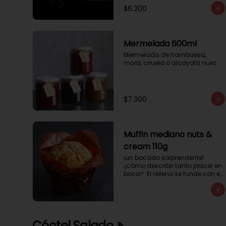
$6.200
Mermelada 600ml
Mermelada de frambuesa, 
mora, ciruela o alcayota nuez.
$7.300
Muffin mediano nuts &
cream 110g
¡un bocado sorprendente! 
¿cómo describir tanto placer en 
boca?. El relleno se funde con el 
crocanti de avellanas que 
potencia su masa exquisita. 
Esponjosa masa de color 
tostado y sabor vainilla que 
incluye una mezcla de frutos 
Cóctel Salado 🍡
secos y un toque de cacao y 