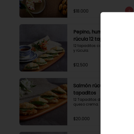
$18.000
Pepino, hummus y
rúcula 12 tapaditos
12 tapaditos con pepino, humus 
y rúcula.
$12.500
Salmón rúcula 12
tapaditos
12 Tapaditos de salmón rúcula, 
queso crema.
$20.000