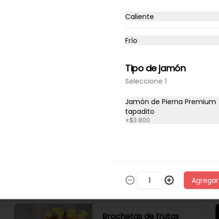
Caliente
Frío
Tipo de jamón
Seleccione 1
Jamón de Pierna Premium
tapadito
+
$3.800
10 palmeras
medianas con
chocolate
Palmeras medianas con 
chocolate en la parte de arriba.
Agregar
$10.900
Brochetas de frutas