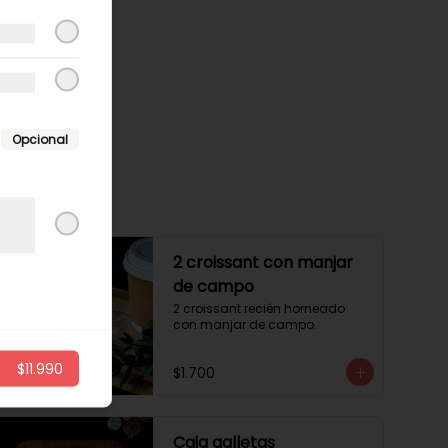
Opcional
2 croissant con manjar
de campo
2 croissant recién horneado 
con manjar de campo.
$11.990
$1.700
Caja galletas