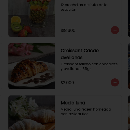
12 brochetas de fruta de la 
estación
$18.600
Croissant Cacao
avellanas
Croissant relleno con chocolate 
y avellanas 85gr
$2.000
Media luna
Media luna recién horneada 
con azúcar flor.