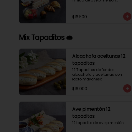
1 miga de ave pimentón

1 Mini Croissant Jamón Queso

1 mini croissant de chocolate

1 mini muffin

$16.500
1 sobre de té y café 

1 jugo natural
Mix Tapaditos 🥪
Alcachofa aceitunas 12
tapaditos
12 Tapaditos de fondos 
alcachofa y aceitunas con 
lacto mayonesa.
$16.000
Ave pimentón 12
tapaditos
12 tapadito de ave pimentón