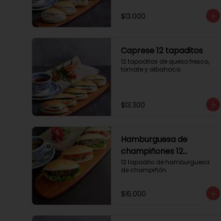
$13.000
Caprese 12 tapaditos
12 tapaditos de queso fresco, 
tomate y albahaca.
$13.300
Hamburguesa de
champiñones 12
tapaditos
12 tapadito de hamburguesa 
de champiñón
$16.000