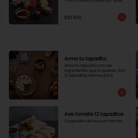
1 mini ciabatta de jamón queso

1 mini ciabatta de pastrami, 
lechuga y tomate.

1 mini muffin

$20.600
1 cheesecake

1 sobre de té y café 

1 jugo natural
Arma tu tapadito
Arma tu tapadito con los 
ingredientes que tú quieras. Son 
12 tapaditos hechos por ti.
Ave tomate 12 tapaditos
12 tapadito de ave con tomate