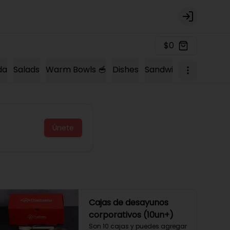
Login
$0
da
Salads
Warm Bowls 🥣
Dishes
Sandwich 🍔
Sopas 
Únete
Cajas de desayunos
corporativos (10un+)
Son 10 cajas y puedes agregar 