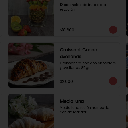
12 brochetas de fruta de la 
estación
$18.600
Croissant Cacao
avellanas
Croissant relleno con chocolate 
y avellanas 85gr
$2.000
Media luna
Media luna recién horneada 
con azúcar flor.