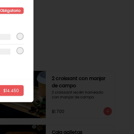
Obligatorio
2 croissant con manjar
de campo
$14.450
2 croissant recién horneado 
con manjar de campo.
$1.700
Caja galletas