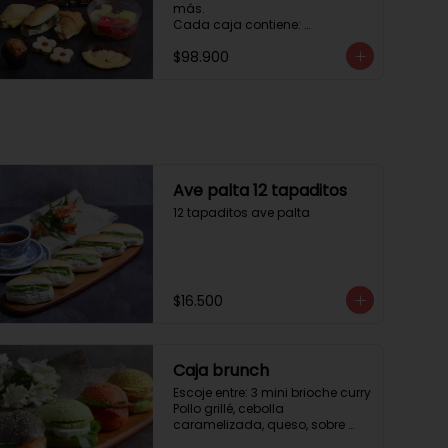
más. 

Cada caja contiene: 

1 palmera con chocolate.

$98.900
2 mini croissant jamón queso. 

1 tapadito jamón serrano, 
queso crema y rúcula.

2 galletas de flores. 

1 pote de frutas. 

1 mini muffin. 

1 sobre de café.

Estos desayunos no los 
Ave palta 12 tapaditos
vendemos por unidad, desde 10 
12 tapaditos ave palta
cajas.
$16.500
Caja brunch
Escoje entre: 3 mini brioche curry

Pollo grillé, cebolla 
caramelizada, queso, sobre 
hojas de lechuga.
