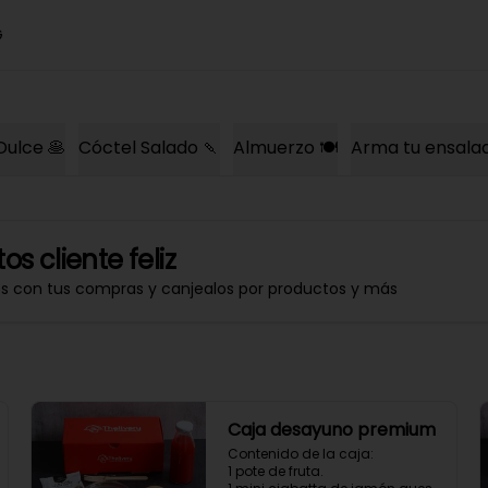
G
Dulce 🥞
Cóctel Salado 🍡
Almuerzo 🍽️
Arma tu ensala
os cliente feliz
os con tus compras y canjealos por productos y más
Caja desayuno premium
Contenido de la caja:

1 pote de fruta.
