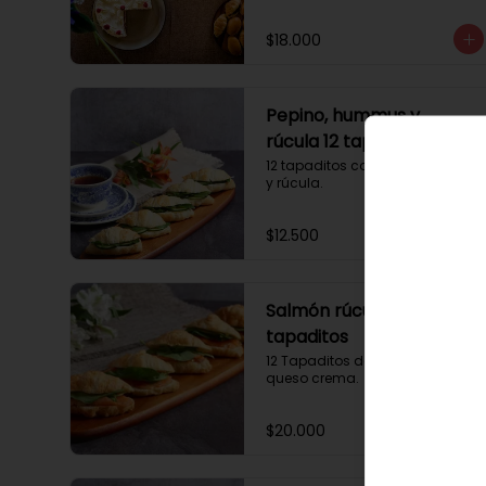
$18.000
Pepino, hummus y
rúcula 12 tapaditos
12 tapaditos con pepino, humus 
y rúcula.
$12.500
Salmón rúcula 12
tapaditos
12 Tapaditos de salmón rúcula, 
queso crema.
$20.000