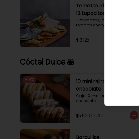
Tomates cherry y rúcula
12 tapaditos
12 tapaditos, lacto mayonesa, 
tomates cherry y rúcula.
$13.125
Cóctel Dulce 🥞
-
18
%
10 mini rejita rellena de
chocolate
Caja 10 mini rejita rellena de 
chocolate
$5.900
$7.200
Barquillos