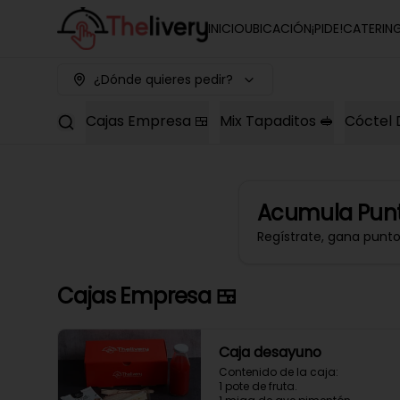
INICIO
UBICACIÓN
¡PIDE!
CATERIN
¿Dónde quieres pedir?
Cajas Empresa 🍱
Mix Tapaditos 🥪
Cóctel 
Acumula
Punt
Regístrate, gana punt
Cajas Empresa 🍱
Caja desayuno
Contenido de la caja:

1 pote de fruta.
