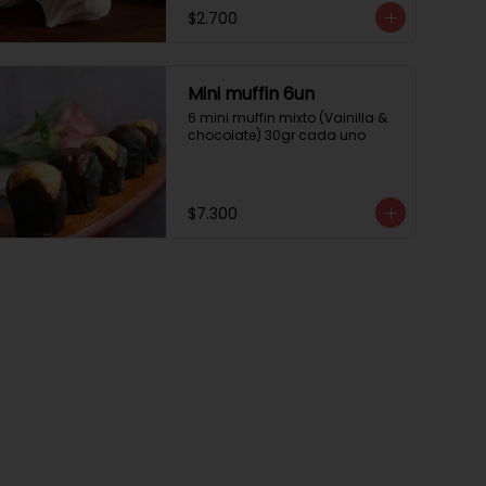
$2.700
Mini muffin 6un
6 mini muffin mixto (Vainilla & 
chocolate) 30gr cada uno
$7.300