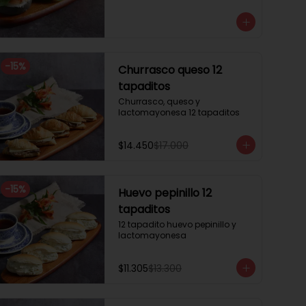
3 mini brioche tomate

Pastrami, lactonesa, tomate y 
palta.

3 mini brioche albahaca.

Quesillo palta, lactonesa sobre 
hojas de lechugas.

-
15
%
Churrasco queso 12
3 mini brioche tinta calamar.

Salmon ahumado, queso 
tapaditos
crema, hojas de rúcula
Churrasco, queso y 
lactomayonesa 12 tapaditos
$14.450
$17.000
-
15
%
Huevo pepinillo 12
tapaditos
12 tapadito huevo pepinillo y 
lactomayonesa
$11.305
$13.300