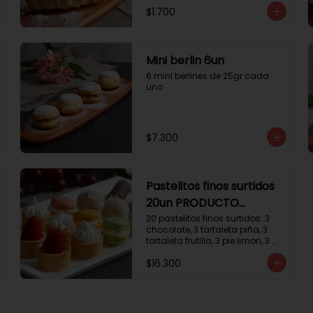
$1.700
Mini berlin 6un
6 mini berlines de 25gr cada 
uno
$7.300
Pastelitos finos surtidos
20un PRODUCTO
DELICADO
20 pastelitos finos surtidos: 3 
chocolate, 3 tartaleta piña, 3 
tartaleta frutilla, 3 pie limon, 3 
trufas manjar coco, 3 tubos 
$16.300
chocolate crema, 2 
macarrones