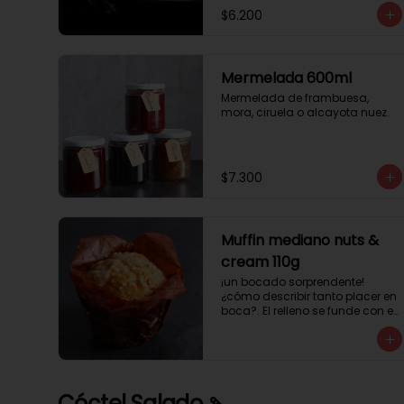
$6.200
Mermelada 600ml
Mermelada de frambuesa, 
mora, ciruela o alcayota nuez.
$7.300
Muffin mediano nuts &
cream 110g
¡un bocado sorprendente! 
¿cómo describir tanto placer en 
boca?. El relleno se funde con el 
crocanti de avellanas que 
potencia su masa exquisita. 
Esponjosa masa de color 
tostado y sabor vainilla que 
incluye una mezcla de frutos 
Cóctel Salado 🍡
secos y un toque de cacao y 