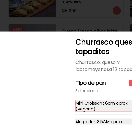
mayonesa
$16.000
-
19
%
Queso fresco ciboulette
12 tapaditos
Churrasco ques
12 tapadito queso fresco con 
tapaditos
ciboulette y lactomayonesa
Churrasco, queso y
$11.340
$14.000
lactomayonesa 12 tapad
Tipo de pan
Salmón sésamo 12
Seleccione 1
tapaditos
12 tapadito salmón, queso 
Mini Croissant 6cm aprox.
crema, sésamo
(Vegano)
$20.000
Alargados 8,5CM aprox.