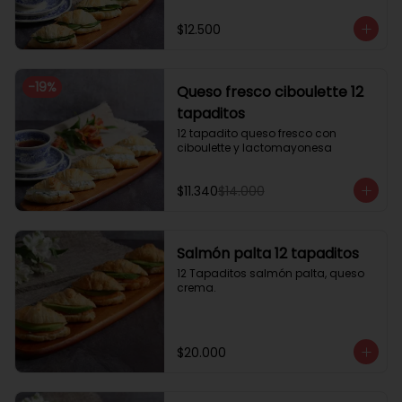
$12.500
-
19
%
Queso fresco ciboulette 12
tapaditos
12 tapadito queso fresco con 
ciboulette y lactomayonesa
$11.340
$14.000
Salmón palta 12 tapaditos
12 Tapaditos salmón palta, queso 
crema.
$20.000