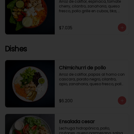
Arroz de coliflor, espinaca, tomate 
cherry, cilantro, zanahoria, queso 
fresco, pollo grille en cubos, tika, 
medio limón, aderezo verde.
$7.035
Dishes
Chimichurri de pollo
Arroz de coliflor, papas al horno con 
cascara, poroto negro, cilantro, 
apio, zanahoria, queso fresco, pollo 
grille en cubos, salsa chimichurri.
$6.200
Ensalada cesar
Lechuga hidropónica, pollo, 
crutones, queso parmesano, salsa 