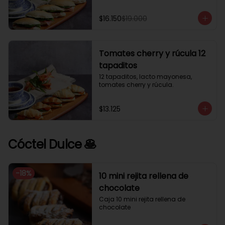
$16.150
$19.000
Tomates cherry y rúcula 12
tapaditos
12 tapaditos, lacto mayonesa, 
tomates cherry y rúcula.
$13.125
Cóctel Dulce 🥞
-
18
%
10 mini rejita rellena de
chocolate
Caja 10 mini rejita rellena de 
chocolate