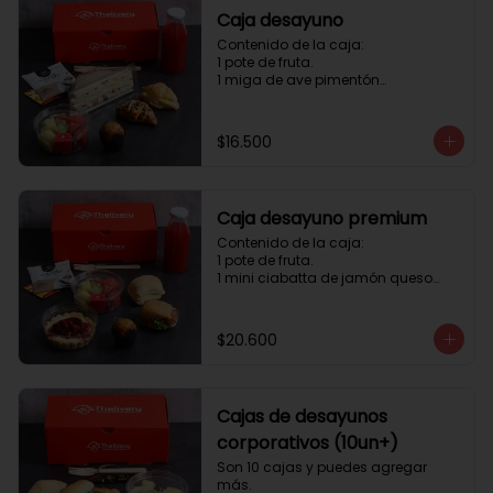
Caja desayuno
Contenido de la caja:

1 pote de fruta.

1 miga de ave pimentón

1 Mini Croissant Jamón Queso

1 mini croissant de chocolate

1 mini muffin

$16.500
1 sobre de té y café 

1 jugo natural
Caja desayuno premium
Contenido de la caja:

1 pote de fruta.

1 mini ciabatta de jamón queso

1 mini ciabatta de pastrami, 
lechuga y tomate.

1 mini muffin

$20.600
1 cheesecake

1 sobre de té y café 

1 jugo natural
Cajas de desayunos
corporativos (10un+)
Son 10 cajas y puedes agregar 
más. 
