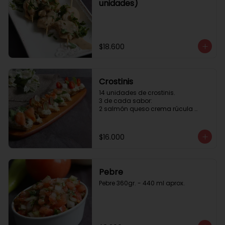
unidades)
$18.600
Crostinis
14 unidades de crostinis. 

3 de cada sabor:

2 salmón queso crema rúcula 
alcaparras.

3 nuez queso crema uva cebolla 
caramelizada y miel.

$16.000
3 camaron queso crema rúcula.

3 tomate cherry queso crema 
queso fresco y albahaca.3 serrano 
queso crema  y lonja de palta.
Pebre
Pebre 360gr. - 440 ml aprox.