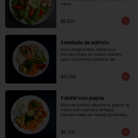
cesar
$6.200
Ensalada de salmón
Arroz integral tibio, albahaca, 
tomate cherry en mitad, cilantro, 
apio, zanahoria, pedazos de 
salmón a la plancha 125gr, 
almendras tostadas, aderezo 
verde, limón.
$10.300
Falafel con papas
Arroz de coliflor, albahaca, papas al 
horno con cascara, lentejas, 
tomate cherry en mitad, zanahoria, 
falafel, semillas de girasol, medio 
limón, aderezo teriyaqui.
$6.700