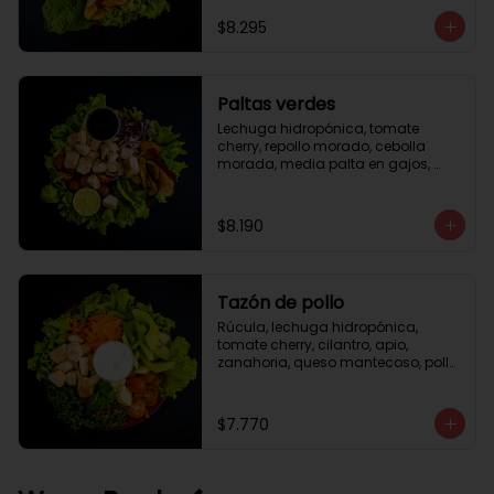
césar
$8.295
Paltas verdes
Lechuga hidropónica, tomate 
cherry, repollo morado, cebolla 
morada, media palta en gajos, 
pollo grille en cubos, medio limón, 
vinagreta balsámica.
$8.190
Tazón de pollo
Rúcula, lechuga hidropónica, 
tomate cherry, cilantro, apio, 
zanahoria, queso mantecoso, pollo 
grille en cubos, aceite de oliva con 
zataar, aderezo césar.
$7.770