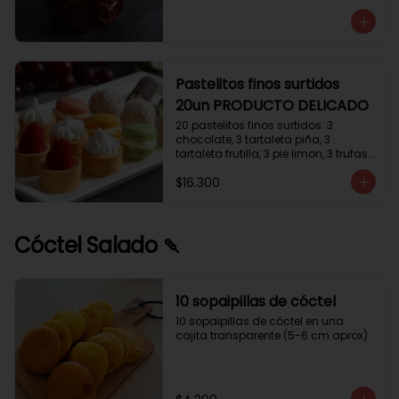
avellanas que potencia su masa 
exquisita. Esponjosa masa de color 
tostado y sabor vainilla que incluye 
una mezcla de frutos secos y un 
toque de cacao y caramelo. 
Relleno de crema de leche con 
Pastelitos finos surtidos
avellanas (15%) y decorado con 
20un PRODUCTO DELICADO
crocanti de avellanas.
20 pastelitos finos surtidos: 3 
chocolate, 3 tartaleta piña, 3 
tartaleta frutilla, 3 pie limon, 3 trufas 
manjar coco, 3 tubos chocolate 
$16.300
crema, 2 macarrones
Cóctel Salado 🍡
10 sopaipillas de cóctel
10 sopaipillas de cóctel en una 
cajita transparente (5-6 cm aprox)