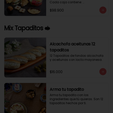
Cada caja contiene: 

1 palmera con chocolate.

$98.900
2 mini croissant jamón queso. 

1 tapadito jamón serrano, queso 
crema y rúcula.

2 galletas de flores. 

Mix Tapaditos 🥪
1 pote de frutas. 

1 mini muffin. 

1 sobre de café.

Estos desayunos no los vendemos 
Alcachofa aceitunas 12
por unidad, desde 10 cajas.
tapaditos
12 Tapaditos de fondos alcachofa 
y aceitunas con lacto mayonesa.
$16.000
Arma tu tapadito
Arma tu tapadito con los 
ingredientes que tú quieras. Son 12 
tapaditos hechos por ti.