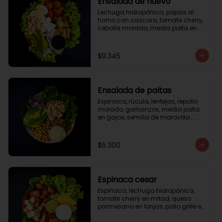
Ensalada de huevo
Lechuga hidropónica, papas al 
horno con cascara, tomate cherry, 
cebolla morada, media palta en 
gajos, queso fresco, huevo duro, 
almendras tostadas, vinagreta 
balsámica.
$9.345
Ensalada de paltas
Espinaca, rúcula, lentejas, repollo 
morado, garbanzos, media palta 
en gajos, semilla de maravilla , 
aderezo verde.
$6.300
Espinaca cesar
Espinaca, lechuga hidropónica, 
tomate cherry en mitad, queso 
parmesano en lonjas, pollo grille en 
cubos, tika, medio limón, aderezo 