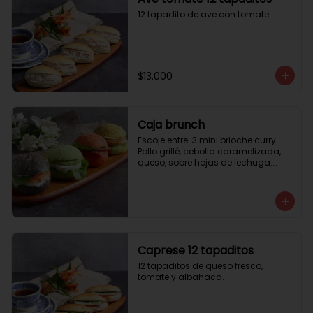
12 tapadito de ave con tomate
$13.000
Caja brunch
Escoje entre: 3 mini brioche curry

Pollo grillé, cebolla caramelizada, 
queso, sobre hojas de lechuga.

3 mini brioche tomate

Pastrami, lactonesa, tomate y palta.

3 mini brioche albahaca.

Quesillo palta, lactonesa sobre 
hojas de lechugas.

3 mini brioche tinta calamar.

Salmon ahumado, queso crema, 
Caprese 12 tapaditos
hojas de rúcula
12 tapaditos de queso fresco, 
tomate y albahaca.