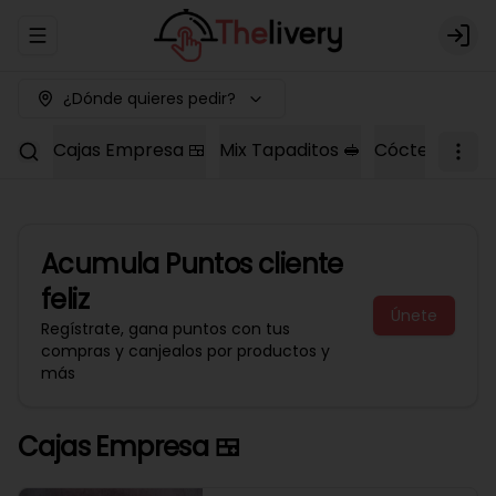
Abrir menu de navegación
Logi
¿Dónde quieres pedir?
Cajas Empresa 🍱
Mix Tapaditos 🥪
Cóctel Dulce 
Acumula
Puntos cliente
feliz
Únete
Regístrate, gana puntos con tus
compras y canjealos por productos y
más
Cajas Empresa 🍱