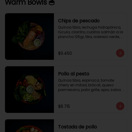
Warm Bowls 🥣
Chips de pescado
Quínoa tibia, lechuga hidropónica, 
rúcula, cilantro, cubitos salmón a la 
plancha 125gr, tika, aderezo verde, 
medio limón.
$9.450
Pollo al pesto
Quínoa tibia, espinaca, tomate 
cherry en mitad, brócoli, queso 
parmesano, pollo grille, apio, salsa 
de pesto.
$8.715
Tostada de pollo