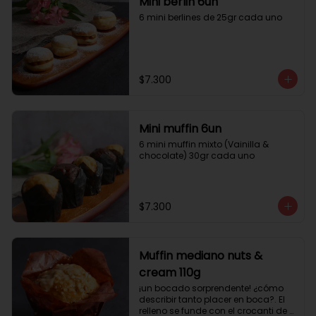
Mini berlin 6un
6 mini berlines de 25gr cada uno
$7.300
Mini muffin 6un
6 mini muffin mixto (Vainilla & 
chocolate) 30gr cada uno
$7.300
Muffin mediano nuts &
cream 110g
¡un bocado sorprendente! ¿cómo 
describir tanto placer en boca?. El 
relleno se funde con el crocanti de 