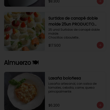
$8.300
Surtidos de canapé doble
molde 25un PRODUCTO
DELICADO .
25 unid Surtidos de canapé doble 
molde.

Choclitos ciboulette

Humus betarraga pepinillo.

$17.500
Tomate aji verde.

Palmito cilantro.

Salmón alcaparras berros.
Almuerzo 🍽️
Lasaña boloñesa
Lasaña artesanal, con salsa de 
tomates, cebolla, carne, queso 
principalmente.
$6.200