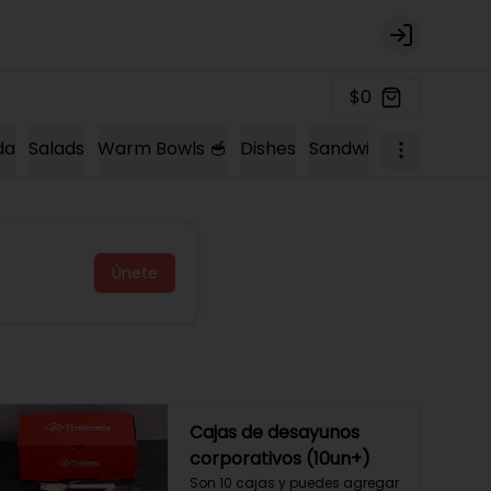
Login
$0
da
Salads
Warm Bowls 🥣
Dishes
Sandwich 🍔
Sopas 
Únete
Cajas de desayunos
corporativos (10un+)
Son 10 cajas y puedes agregar 