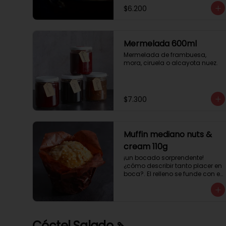
$6.200
Mermelada 600ml
Mermelada de frambuesa, 
mora, ciruela o alcayota nuez.
$7.300
Muffin mediano nuts &
cream 110g
¡un bocado sorprendente! 
¿cómo describir tanto placer en 
boca?. El relleno se funde con el 
crocanti de avellanas que 
potencia su masa exquisita. 
Esponjosa masa de color 
tostado y sabor vainilla que 
incluye una mezcla de frutos 
Cóctel Salado 🍡
secos y un toque de cacao y 