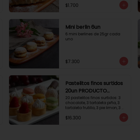
$1.700
Mini berlin 6un
6 mini berlines de 25gr cada 
uno
$7.300
Pastelitos finos surtidos
20un PRODUCTO
DELICADO
20 pastelitos finos surtidos: 3 
chocolate, 3 tartaleta piña, 3 
tartaleta frutilla, 3 pie limon, 3 
trufas manjar coco, 3 tubos 
$16.300
chocolate crema, 2 
macarrones