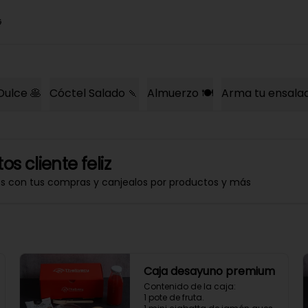
G
Dulce 🥞
Cóctel Salado 🍡
Almuerzo 🍽️
Arma tu ensala
os cliente feliz
os con tus compras y canjealos por productos y más
Caja desayuno premium
Contenido de la caja:

1 pote de fruta.
