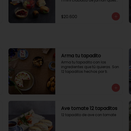
1 mini ciabatta de jamón queso

1 mini ciabatta de pastrami, 
lechuga y tomate.

1 mini muffin

$20.600
1 cheesecake

1 sobre de té y café 

1 jugo natural
Arma tu tapadito
Arma tu tapadito con los 
ingredientes que tú quieras. Son 
12 tapaditos hechos por ti.
Ave tomate 12 tapaditos
12 tapadito de ave con tomate