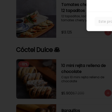
Tomates cherry y rúcula
12 tapaditos
12 tapaditos, lacto mayonesa, 
tomates cherry y rúcula.
Este pr
$13.125
Cóctel Dulce 🥞
-
18
%
10 mini rejita rellena de
chocolate
Caja 10 mini rejita rellena de 
chocolate
$5.900
$7.200
Barquillos