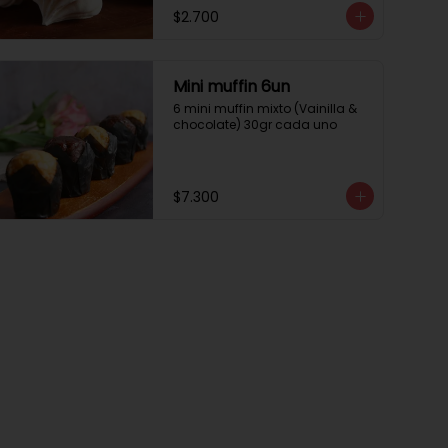
$2.700
Mini muffin 6un
6 mini muffin mixto (Vainilla & 
chocolate) 30gr cada uno
$7.300