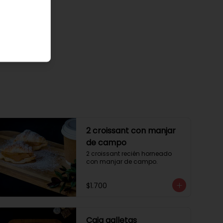
2 croissant con manjar
de campo
2 croissant recién horneado 
con manjar de campo.
$1.700
Caja galletas