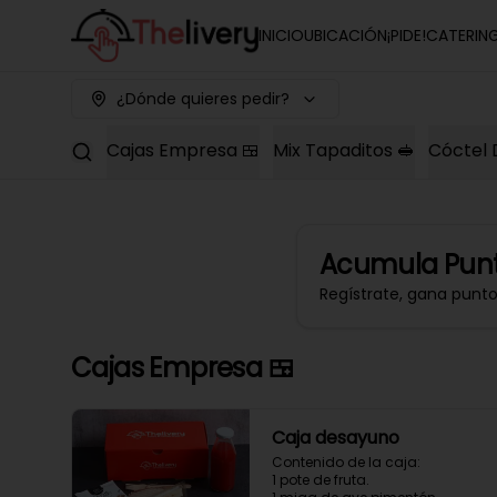
INICIO
UBICACIÓN
¡PIDE!
CATERIN
¿Dónde quieres pedir?
Cajas Empresa 🍱
Mix Tapaditos 🥪
Cóctel 
Acumula
Punt
Regístrate, gana punt
Cajas Empresa 🍱
Caja desayuno
Contenido de la caja:

1 pote de fruta.
