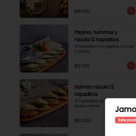
$18.000
Pepino, hummus y
rúcula 12 tapaditos
12 tapaditos con pepino, humus 
y rúcula.
$12.500
Salmón rúcula 12
tapaditos
12 Tapaditos de salmón rúcula, 
queso crema.
Jamo
Este prod
$20.000