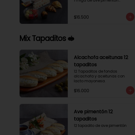
1 miga de ave pimentón

1 Mini Croissant Jamón Queso

1 mini croissant de chocolate

1 mini muffin

$16.500
1 sobre de té y café 

1 jugo natural
Mix Tapaditos 🥪
Alcachofa aceitunas 12
tapaditos
12 Tapaditos de fondos 
alcachofa y aceitunas con 
lacto mayonesa.
$16.000
Ave pimentón 12
tapaditos
12 tapadito de ave pimentón