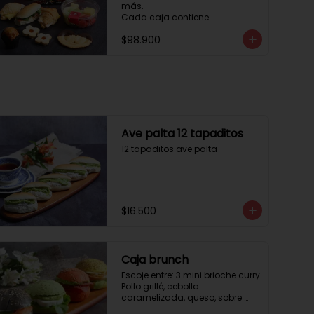
más. 

Cada caja contiene: 

1 palmera con chocolate.

$98.900
2 mini croissant jamón queso. 

1 tapadito jamón serrano, 
queso crema y rúcula.

2 galletas de flores. 

1 pote de frutas. 

1 mini muffin. 

1 sobre de café.

Estos desayunos no los 
Ave palta 12 tapaditos
vendemos por unidad, desde 10 
12 tapaditos ave palta
cajas.
$16.500
Caja brunch
Escoje entre: 3 mini brioche curry

Pollo grillé, cebolla 
caramelizada, queso, sobre 
hojas de lechuga.
