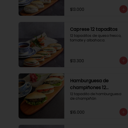
$13.000
Caprese 12 tapaditos
12 tapaditos de queso fresco, 
tomate y albahaca.
$13.300
Hamburguesa de
champiñones 12
tapaditos
12 tapadito de hamburguesa 
de champiñón
$16.000