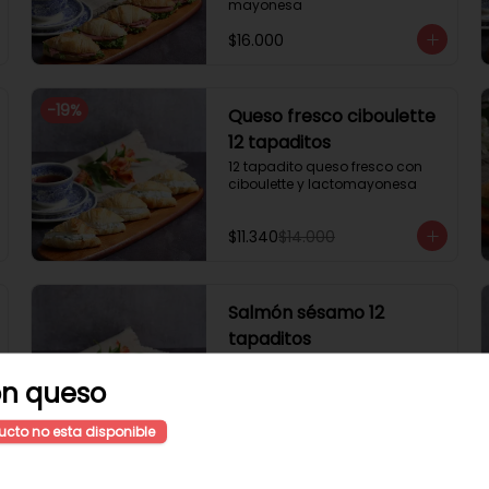
mayonesa
$16.000
-
19
%
Queso fresco ciboulette
12 tapaditos
12 tapadito queso fresco con 
ciboulette y lactomayonesa
$11.340
$14.000
Salmón sésamo 12
tapaditos
12 tapadito salmón, queso 
crema, sésamo
n queso
ucto no esta disponible
$20.000