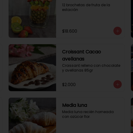
12 brochetas de fruta de la 
estación
$18.600
Croissant Cacao
avellanas
Croissant relleno con chocolate 
y avellanas 85gr
$2.000
Media luna
Media luna recién horneada 
con azúcar flor.