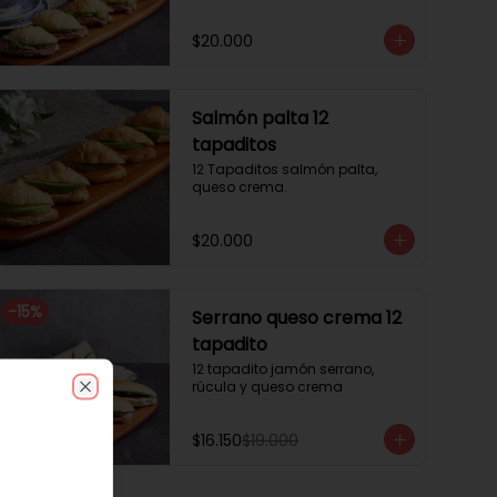
$20.000
Salmón palta 12
tapaditos
12 Tapaditos salmón palta, 
queso crema.
$20.000
-
15
%
Serrano queso crema 12
tapadito
12 tapadito jamón serrano, 
rúcula y queso crema
Close
$16.150
$19.000