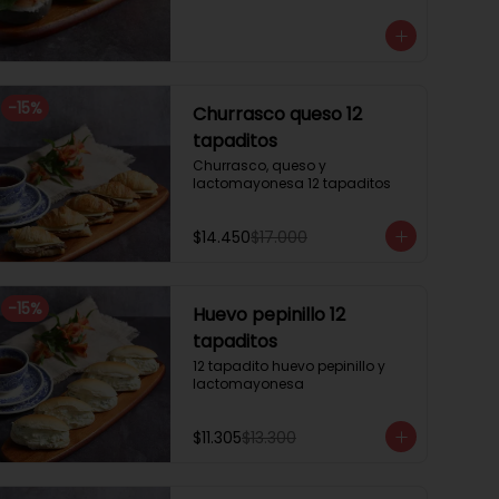
3 mini brioche tomate

Pastrami, lactonesa, tomate y 
palta.

3 mini brioche albahaca.

Quesillo palta, lactonesa sobre 
hojas de lechugas.

-
15
%
Churrasco queso 12
3 mini brioche tinta calamar.

Salmon ahumado, queso 
tapaditos
crema, hojas de rúcula
Churrasco, queso y 
lactomayonesa 12 tapaditos
$14.450
$17.000
-
15
%
Huevo pepinillo 12
tapaditos
12 tapadito huevo pepinillo y 
lactomayonesa
$11.305
$13.300